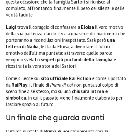
questa occasione che la famiglia Sartori si riunisce al
completo, affrontando finalmente il peso dei silenzi e delle
verità taciute.
Luigi
trova il coraggio di confessare a
Eloisa
il vero motivo
della sua partenza, dando il via a una serie di chiarimenti che
porteranno a riconciliazioni inaspettate. Sarà però
una
lettera di Nadia
, letta da Eloisa, a diventare il fulcro
emotivo dell’ultima puntata: attraverso quelle parole
vengono svelati
i segreti più profondi della famiglia
e
ricostruita la vera storia dei Sartori.
Come si legge sul
sito ufficiale Rai Fiction
e come riportato
da
RaiPlay
, il finale di
Prima di noi
non punta sul colpo di
scena fine a sé stesso, ma su una
chiusura intima e
simbolica
, in cui il passato viene finalmente elaborato per
lasciare spazio al futuro.
Un finale che guarda avanti
L’ultima puntata di
Prima di noi
rappresenta così
la