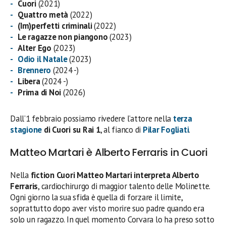
Cuori
(2021)
Quattro metà
(2022)
(Im)perfetti criminali
(2022)
Le ragazze non piangono
(2023)
Alter Ego
(2023)
Odio il Natale
(2023)
Brennero
(2024 -)
Libera
(2024 -)
Prima di Noi
(2026)
Dall’1 febbraio possiamo rivedere l’attore nella
terza
stagione
di Cuori su Rai 1
, al fianco di
Pilar Fogliati
.
Matteo Martari è Alberto Ferraris in Cuori
Nella
fiction Cuori Matteo Martari interpreta Alberto
Ferraris
, cardiochirurgo di maggior talento delle Molinette.
Ogni giorno la sua sfida è quella di forzare il limite,
soprattutto dopo aver visto morire suo padre quando era
solo un ragazzo. In quel momento Corvara lo ha preso sotto