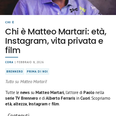
CHI È
Chi è Matteo Martari: età,
Instagram, vita privata e
film
CORA
| FEBBRAIO 8, 2026
BRENNERO
PRIMA DI NOI
Tutto su Matteo Martari!
Tutte le
news
su
Matteo Martari
, l’attore di
Paolo
nella
serie TV Brennero
e di
Alberto Ferraris
in
Cuori
. Scopriamo
età
,
altezza
,
Instagram
e
film
.
Contenuti