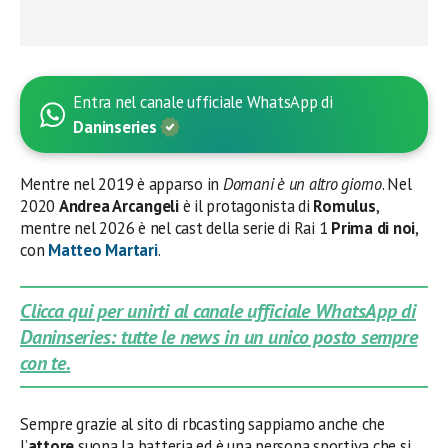
Entra nel canale ufficiale WhatsApp di
Daninseries
Mentre nel 2019 è apparso in
Domani è un altro giorno
. Nel
2020
Andrea Arcangeli
è il protagonista di
Romulus
,
mentre nel 2026 è nel cast della serie di Rai 1
Prima di noi
,
con
Matteo Martari
.
Clicca qui per unirti al canale ufficiale WhatsApp di
Daninseries: tutte le news in un unico posto sempre
con te.
Sempre grazie al sito di rbcasting sappiamo anche che
l’
attore
suona la batteria ed è una persona sportiva che si