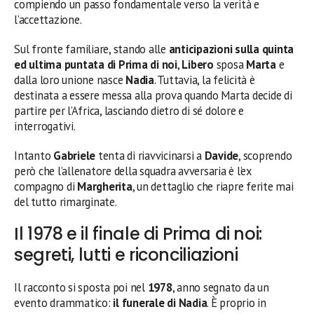
compiendo un passo fondamentale verso la verità e
l’accettazione.
Sul fronte familiare, stando alle
anticipazioni sulla quinta
ed ultima puntata di Prima di noi
,
Libero
sposa
Marta
e
dalla loro unione nasce
Nadia
. Tuttavia, la felicità è
destinata a essere messa alla prova quando Marta decide di
partire per l’Africa, lasciando dietro di sé dolore e
interrogativi.
Intanto
Gabriele
tenta di riavvicinarsi a
Davide
, scoprendo
però che l’allenatore della squadra avversaria è l’ex
compagno di
Margherita
, un dettaglio che riapre ferite mai
del tutto rimarginate.
Il 1978 e il finale di Prima di noi:
segreti, lutti e riconciliazioni
Il racconto si sposta poi nel
1978
, anno segnato da un
evento drammatico:
il funerale di Nadia
. È proprio in