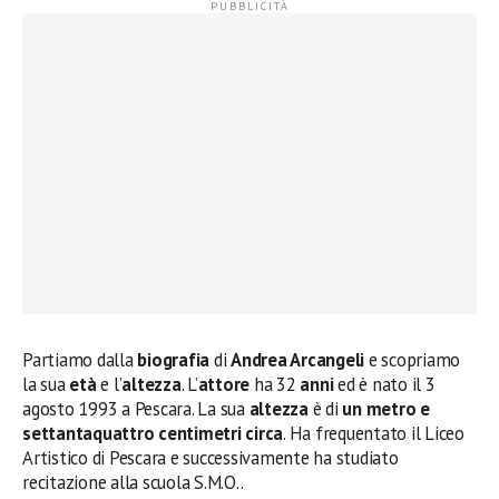
Partiamo dalla
biografia
di
Andrea Arcangeli
e scopriamo
la sua
età
e l’
altezza
. L’
attore
ha 32
anni
ed è nato il 3
agosto 1993 a Pescara. La sua
altezza
è di
un metro e
settantaquattro centimetri circa
. Ha frequentato il Liceo
Artistico di Pescara e successivamente ha studiato
recitazione alla scuola S.M.O..