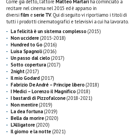
Come già detto, l’attore
Matteo Martari
ha cominciato a
recitare nel cinema nel 2015 ed è apparso in
diversi
film
e
serie TV
. Qui di seguito vi riportiamo i titoli di
tutti i prodotti cinematografici e televisivi a cui ha lavorato.
La felicità è un sistema complesso
(2015)
Non uccidere
(2015-2018)
Hundred to Go
(2016)
Luisa Spagnoli
(2016)
Un passo dal cielo
(2017)
Sotto copertura
(2017)
2night
(2017)
Il mio Godard
(2017)
Fabrizio De André – Principe libero
(2018)
I Medici – Lorenzo il Magnifico
(2018)
I bastardi di Pizzofalcone
(2018-2021)
Non mentire
(2019)
La dea fortuna
(2019)
Bella da morire
(2020)
L’Alligatore
(2020)
Il giorno e la notte
(2021)