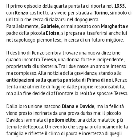
Il primo episodio della quarta puntata ci riporta nel
1955
,
con
Renzo
costretto a vivere per strada a
Torino
, simbolo di
un’Italia che cerca di rialzarsi nel dopoguerra.
Parallelamente,
Gabriele
, ormai sposato con
Margherita
e
padre della piccola
Eloisa
, si prepara a trasferirsi anche lui
nel capoluogo piemontese, in cerca di un futuro migliore.
Il destino di Renzo sembra trovare una nuova direzione
quando incontra
Teresa
, una donna forte e indipendente,
proprietaria di un’osteria. Tra i due nasce un amore intenso
ma complesso. Alla notizia della gravidanza, stando alle
anticipazioni sulla quarta puntata di Prima di noi
, Renzo
tenta inizialmente di fuggire dalle proprie responsabilità,
ma alla fine decide di affrontare la realtà e sposare Teresa.
Dalla loro unione nascono
Diana e Davide
, ma la felicità
viene presto incrinata da una prova durissima: il piccolo
Davide si ammala di
poliomielite
, una delle malattie più
temute dell’epoca. Un evento che segna profondamente la
famiglia e riflette il clima di paura e incertezza di quegli