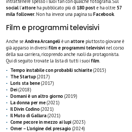
intrattenere spesso i suoi fan con qualche fotografia. Sul
social
l’
attore
ha pubblicato più di
180 post
e ha oltre
57
mila follower
. Non ha invece una pagina su
Facebook
.
Film e programmi televisivi
Anche se
Andrea Arcangeli
è un
attore
piuttosto giovane è
già apparso in diversi
film e programmi televisivi
nel corso
della sua carriera, ricoprendo anche ruoli da protagonista.
Qui di seguito trovate la lista di tutti i suoi
film
.
Tempo instabile con probabili schiarite
(2015)
The Startup
(2017)
Loris sta bene
(2017)
Dei
(2018)
Domani è un altro giorno
(2019)
La donna per me
(2021)
Il Divin Codino
(2021)
Il Muto di Gallura
(2021)
Come pecore in mezzo ai lupi
(2023)
Omer – L’origine del presagio
(2024)