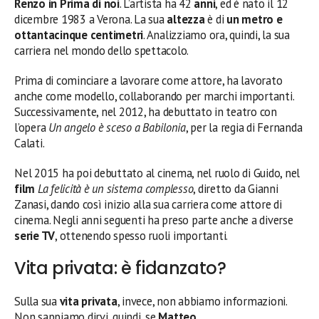
Renzo in Prima di noi
. L’artista ha 42
anni
, ed è nato il 12
dicembre 1983 a Verona. La sua
altezza
è di
un metro e
ottantacinque centimetri
. Analizziamo ora, quindi, la sua
carriera nel mondo dello spettacolo.
Prima di cominciare a lavorare come attore, ha lavorato
anche come modello, collaborando per marchi importanti.
Successivamente, nel 2012, ha debuttato in teatro con
l’opera
Un angelo è sceso a Babilonia
, per la regia di Fernanda
Calati.
Nel 2015 ha poi debuttato al cinema, nel ruolo di Guido, nel
film
La felicità è un sistema complesso
, diretto da Gianni
Zanasi, dando così inizio alla sua carriera come attore di
cinema. Negli anni seguenti ha preso parte anche a diverse
serie TV
, ottenendo spesso ruoli importanti.
Vita privata: è fidanzato?
Sulla sua
vita privata
, invece, non abbiamo informazioni.
Non sappiamo dirvi, quindi, se
Matteo