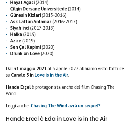
Hayat Agaci
(2014)
Çilgin Dersane Üniversitede
(2014)
Günesin Kizlari
(2015-2016)
Ask Laftan Anlamaz
(2016-2017)
Siyah Inci
(2017-2018)
Halka
(2019)
Azize
(2019)
Sen Çal Kapimi
(2020)
Drunk on Love
(2020)
Dal
31 maggio 2021
al 5 aprile 2022 abbiamo visto l’attrice
su
Canale 5 in
Love is in the Air
.
Hande Erçel
è protagonista anche del film Chasing The
Wind.
Leggi anche:
Chasing The Wind avrà un sequel?
Hande Ercel è Eda in Love is in the Air