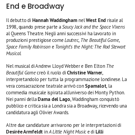
End e Broadway
Il debutto di
Hannah Waddingham
nel
West End
risale al
1998, quando prese parte a
Saucy Jack and the Space Vixens
al Queens Theatre. Negli anni successivi ha lavorato in
produzioni prestigiose come
Lautrec
,
The Beautiful Game
,
Space Family Robinson
e
Tonight’s the Night: The Rod Stewart
Musical
.
Nel musical di Andrew Lloyd Webber e Ben Elton
The
Beautiful Game
creò il ruolo di
Christine Warner
,
interpretandolo per tutta la programmazione londinese. La
vera consacrazione teatrale arrivò con
Spamalot
, la
commedia musicale ispirata all’universo dei Monty Python.
Nei panni della
Dama del Lago
, Waddingham conquistò
pubblico e critica sia a Londra sia a Broadway, ricevendo una
candidatura agli Olivier Awards.
Altre due candidature arrivarono per le interpretazioni di
Desirée Armfeldt
in
A Little Night Music
e di
Lilli