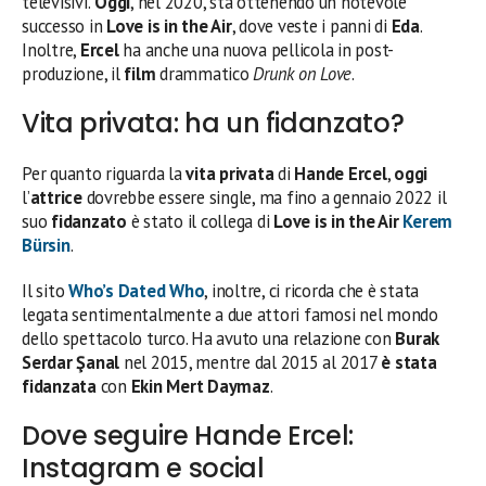
televisivi.
Oggi
, nel 2020, sta ottenendo un notevole
successo in
Love is in the Air
, dove veste i panni di
Eda
.
Inoltre,
Ercel
ha anche una nuova pellicola in post-
produzione, il
film
drammatico
Drunk on Love
.
Vita privata: ha un fidanzato?
Per quanto riguarda la
vita privata
di
Hande Ercel
,
oggi
l’
attrice
dovrebbe essere single, ma fino a gennaio 2022 il
suo
fidanzato
è stato il collega di
Love is in the Air
Kerem
Bürsin
.
Il sito
Who’s Dated Who
, inoltre, ci ricorda che è stata
legata sentimentalmente a due attori famosi nel mondo
dello spettacolo turco. Ha avuto una relazione con
Burak
Serdar Şanal
nel 2015, mentre dal 2015 al 2017
è stata
fidanzata
con
Ekin Mert Daymaz
.
Dove seguire Hande Ercel:
Instagram e social