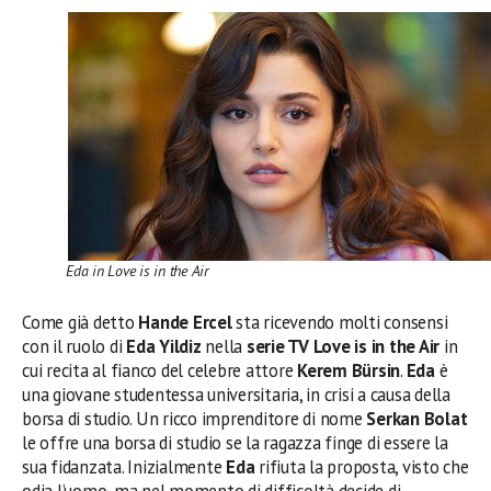
Eda in Love is in the Air
Come già detto
Hande Ercel
sta ricevendo molti consensi
con il ruolo di
Eda Yildiz
nella
serie TV Love is in the Air
in
cui recita al fianco del celebre attore
Kerem Bürsin
.
Eda
è
una giovane studentessa universitaria, in crisi a causa della
borsa di studio. Un ricco imprenditore di nome
Serkan Bolat
le offre una borsa di studio se la ragazza finge di essere la
sua fidanzata. Inizialmente
Eda
rifiuta la proposta, visto che
odia l’uomo, ma nel momento di difficoltà decide di