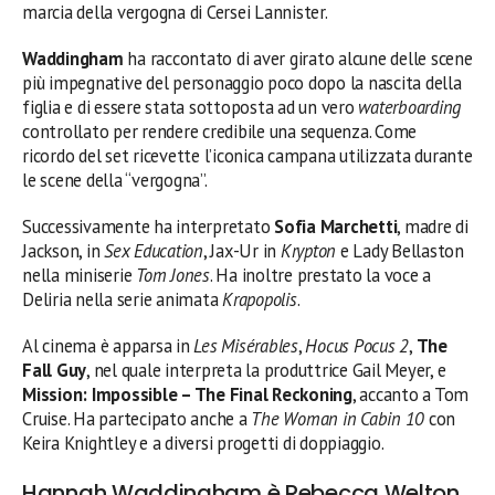
marcia della vergogna di Cersei Lannister.
Waddingham
ha raccontato di aver girato alcune delle scene
più impegnative del personaggio poco dopo la nascita della
figlia e di essere stata sottoposta ad un vero
waterboarding
controllato per rendere credibile una sequenza. Come
ricordo del set ricevette l’iconica campana utilizzata durante
le scene della “vergogna”.
Successivamente ha interpretato
Sofia Marchetti
, madre di
Jackson, in
Sex Education
, Jax-Ur in
Krypton
e Lady Bellaston
nella miniserie
Tom Jones
. Ha inoltre prestato la voce a
Deliria nella serie animata
Krapopolis
.
Al cinema è apparsa in
Les Misérables
,
Hocus Pocus 2
,
The
Fall Guy
, nel quale interpreta la produttrice Gail Meyer, e
Mission: Impossible – The Final Reckoning
, accanto a Tom
Cruise. Ha partecipato anche a
The Woman in Cabin 10
con
Keira Knightley e a diversi progetti di doppiaggio.
Hannah Waddingham è Rebecca Welton