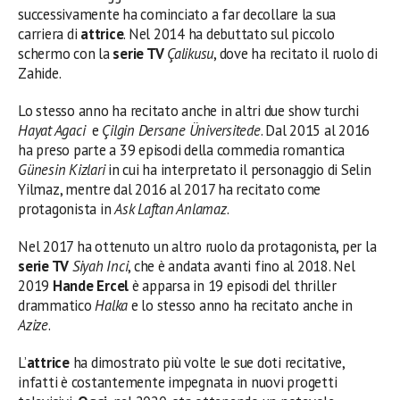
successivamente ha cominciato a far decollare la sua
carriera di
attrice
. Nel 2014 ha debuttato sul piccolo
schermo con la
serie TV
Çalikusu
, dove ha recitato il ruolo di
Zahide.
Lo stesso anno ha recitato anche in altri due show turchi
Hayat Agaci
e
Çilgin Dersane Üniversitede
. Dal 2015 al 2016
ha preso parte a 39 episodi della commedia romantica
Günesin Kizlari
in cui ha interpretato il personaggio di Selin
Yilmaz, mentre dal 2016 al 2017 ha recitato come
protagonista in
Ask Laftan Anlamaz
.
Nel 2017 ha ottenuto un altro ruolo da protagonista, per la
serie TV
Siyah Inci
, che è andata avanti fino al 2018. Nel
2019
Hande Ercel
è apparsa in 19 episodi del thriller
drammatico
Halka
e lo stesso anno ha recitato anche in
Azize
.
L’
attrice
ha dimostrato più volte le sue doti recitative,
infatti è costantemente impegnata in nuovi progetti