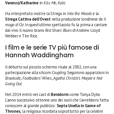
Vanessi/Katharine
in
Kiss Me, Kate
.
Ha interpretato inoltre la Strega in
Into the Woods
e la
Strega Cattiva dell’Ovest
nella produzione londinese de
Il
mago di Oz
. In quest’ultimo spettacolo fu la prima a cantare
dal vivo il nuovo brano
Red Shoes Blues
di Andrew Lloyd
Webber e Tim Rice.
I film e le serie TV più famose di
Hannah Waddingham
Il debutto sul piccolo schermo risale al 2002, con una
partecipazione alla sitcom
Coupling
. Seguirono apparizioni in
Brookside
,
Footballers’ Wives
,
Agatha Christie’s Marple
e
Not
Going Out
.
Nel 2014 entrò nel cast di
Benidorm
come Tonya Dyke.
L’anno successivo ottenne uno dei ruoli che l’avrebbero fatta
conoscere al grande pubblico:
Septa Unella in Game of
Thrones
, la religiosa ricordata soprattutto per la celebre