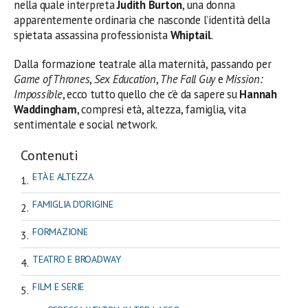
nella quale interpreta
Judith Burton
, una donna
apparentemente ordinaria che nasconde l’identità della
spietata assassina professionista
Whiptail
.
Dalla formazione teatrale alla maternità, passando per
Game of Thrones
,
Sex Education
,
The Fall Guy
e
Mission:
Impossible
, ecco tutto quello che c’è da sapere su
Hannah
Waddingham
, compresi età, altezza, famiglia, vita
sentimentale e social network.
Contenuti
ETÀ E ALTEZZA
FAMIGLIA D'ORIGINE
FORMAZIONE
TEATRO E BROADWAY
FILM E SERIE