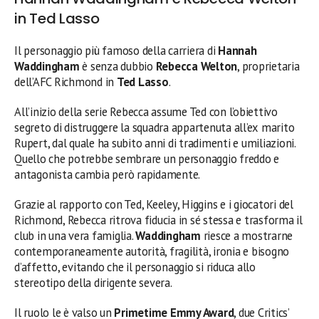
in Ted Lasso
Il personaggio più famoso della carriera di
Hannah
Waddingham
è senza dubbio
Rebecca Welton
, proprietaria
dell’AFC Richmond in
Ted Lasso
.
All’inizio della serie Rebecca assume Ted con l’obiettivo
segreto di distruggere la squadra appartenuta all’ex marito
Rupert, dal quale ha subito anni di tradimenti e umiliazioni.
Quello che potrebbe sembrare un personaggio freddo e
antagonista cambia però rapidamente.
Grazie al rapporto con Ted, Keeley, Higgins e i giocatori del
Richmond, Rebecca ritrova fiducia in sé stessa e trasforma il
club in una vera famiglia.
Waddingham
riesce a mostrarne
contemporaneamente autorità, fragilità, ironia e bisogno
d’affetto, evitando che il personaggio si riduca allo
stereotipo della dirigente severa.
Il ruolo le è valso un
Primetime Emmy Award
, due Critics’