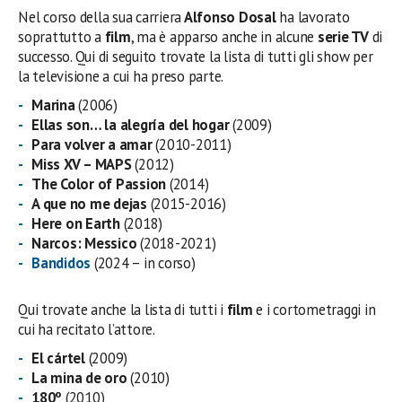
Nel corso della sua carriera
Alfonso Dosal
ha lavorato
soprattutto a
film
, ma è apparso anche in alcune
serie TV
di
successo. Qui di seguito trovate la lista di tutti gli show per
la televisione a cui ha preso parte.
Marina
(2006)
Ellas son… la alegría del hogar
(2009)
Para volver a amar
(2010-2011)
Miss XV – MAPS
(2012)
The Color of Passion
(2014)
A que no me dejas
(2015-2016)
Here on Earth
(2018)
Narcos: Messico
(2018-2021)
Bandidos
(2024 – in corso)
Qui trovate anche la lista di tutti i
film
e i cortometraggi in
cui ha recitato l’attore.
El cártel
(2009)
La mina de oro
(2010)
180º
(2010)