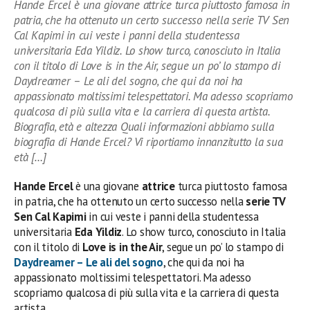
Hande Ercel è una giovane attrice turca piuttosto famosa in
patria, che ha ottenuto un certo successo nella serie TV Sen
Cal Kapimi in cui veste i panni della studentessa
universitaria Eda Yildiz. Lo show turco, conosciuto in Italia
con il titolo di Love is in the Air, segue un po’ lo stampo di
Daydreamer – Le ali del sogno, che qui da noi ha
appassionato moltissimi telespettatori. Ma adesso scopriamo
qualcosa di più sulla vita e la carriera di questa artista.
Biografia, età e altezza Quali informazioni abbiamo sulla
biografia di Hande Ercel? Vi riportiamo innanzitutto la sua
età […]
Hande Ercel
è una giovane
attrice
turca piuttosto famosa
in patria, che ha ottenuto un certo successo nella
serie TV
Sen Cal Kapimi
in cui veste i panni della studentessa
universitaria
Eda Yildiz
. Lo show turco, conosciuto in Italia
con il titolo di
Love is in the Air
, segue un po’ lo stampo di
Daydreamer – Le ali del sogno
, che qui da noi ha
appassionato moltissimi telespettatori. Ma adesso
scopriamo qualcosa di più sulla vita e la carriera di questa
artista.