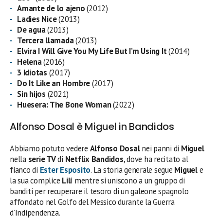
Amante de lo ajeno
(2012)
Ladies Nice
(2013)
De agua
(2013)
Tercera llamada
(2013)
Elvira I Will Give You My Life But I’m Using It
(2014)
Helena
(2016)
3 Idiotas
(2017)
Do It Like an Hombre
(2017)
Sin hijos
(2021)
Huesera: The Bone Woman
(2022)
Alfonso Dosal è Miguel in Bandidos
Abbiamo potuto vedere
Alfonso Dosal
nei panni di
Miguel
nella
serie TV
di
Netflix Bandidos
, dove ha recitato al
fianco di
Ester Esposito
. La storia generale segue
Miguel
e
la sua complice
Lilí
mentre si uniscono a un gruppo di
banditi per recuperare il tesoro di un galeone spagnolo
affondato nel Golfo del Messico durante la Guerra
d’Indipendenza.