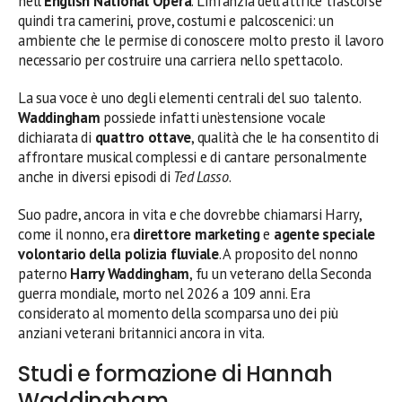
nell’
English National Opera
. L’infanzia dell’attrice trascorse
quindi tra camerini, prove, costumi e palcoscenici: un
ambiente che le permise di conoscere molto presto il lavoro
necessario per costruire una carriera nello spettacolo.
La sua voce è uno degli elementi centrali del suo talento.
Waddingham
possiede infatti un’estensione vocale
dichiarata di
quattro ottave
, qualità che le ha consentito di
affrontare musical complessi e di cantare personalmente
anche in diversi episodi di
Ted Lasso
.
Suo padre, ancora in vita e che dovrebbe chiamarsi Harry,
come il nonno, era
direttore marketing
e
agente speciale
volontario della polizia fluviale
. A proposito del nonno
paterno
Harry Waddingham
, fu un veterano della Seconda
guerra mondiale, morto nel 2026 a 109 anni. Era
considerato al momento della scomparsa uno dei più
anziani veterani britannici ancora in vita.
Studi e formazione di Hannah
Waddingham