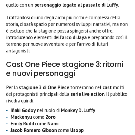
quello con un
personaggio legato al passato di Luffy
.
Trattandosi di uno degli archi più ricchi e complessi della
storia, ci sarà spazio per numerosi sviluppi narrativi, ma non
è escluso che la stagione possa spingersi anche oltre,
introducendo elementi dell’
arco di Jaya
e preparando così il
terreno per nuove avventure e per l’arrivo di futuri
antagonisti.
Cast One Piece stagione 3: ritorni
e nuovi personaggi
Per la
stagione 3 di One Piece
torneranno nel
cast
molti
dei protagonisti principali della
serie live action
. Il pubblico
rivedrà quindi:
Iñaki Godoy
nel ruolo di
Monkey D. Luffy
Mackenyu
come
Zoro
Emily Rudd
come
Nami
Jacob Romero Gibson
come
Usopp