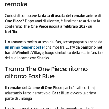
remake
Curiosi di conoscere la
data di uscita
del
remake anime di
One Piece
? Dopo anni di silenzio, è finalmente arrivata la
conferma:
The One Piece uscirà a febbraio 2027 su
Netflix
.
Un annuncio molto atteso dai fan, accompagnato anche da
un primo teaser poster
che mostra
Luffy da bambino nel
bar di Windmill Village
, luogo simbolico della sua infanzia e
del suo legame con Shanks.
Trama The One Piece: ritorno
all’arco East Blue
Il
remake dell’anime di One Piece
partirà dalle origini,
adattando l’arco narrativo di
East Blue
, ovvero la prima
parte del manga.
La storia seguirà ancora una volta le avventure di Luffy,