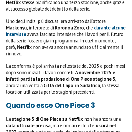
Netflix
stesse pianificando una terza stagione, anche grazie
al successo globale del debutto della serie.
Uno degli indizi più discussi era arrivato dall’attore
Mackenyu
, interprete di
Roronoa Zoro
, che
durante alcune
interviste
aveva lasciato intendere che i lavori per il futuro
della serie fossero già in programma. In quel momento,
però,
Netflix
non aveva ancora annunciato ufficialmente il
rinnovo.
La conferma è poi arrivata nell’estate del 2025 e pochi mesi
dopo sono iniziati i lavori concreti.
A novembre 2025 è
infatti partita la produzione di One Piece stagione 3
,
ancora una volta a
Città del Capo, in Sudafrica
, la stessa
location utilizzata per le stagioni precedenti.
Quando esce One Piece 3
La
stagione 3 di One Piece su Netflix
non ha ancora una
data ufficiale precisa
, ma è ormai certo che
uscirà nel
2027
, come rivelato sui social dal colosso dello streaming.