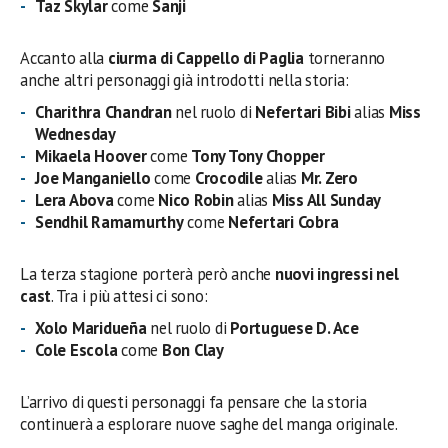
Taz Skylar
come
Sanji
Accanto alla
ciurma di Cappello di Paglia
torneranno
anche altri personaggi già introdotti nella storia:
Charithra Chandran
nel ruolo di
Nefertari Bibi
alias
Miss
Wednesday
Mikaela Hoover
come
Tony Tony Chopper
Joe Manganiello
come
Crocodile
alias
Mr. Zero
Lera Abova
come
Nico Robin
alias
Miss All Sunday
Sendhil Ramamurthy
come
Nefertari Cobra
La terza stagione porterà però anche
nuovi ingressi nel
cast
. Tra i più attesi ci sono:
Xolo Maridueña
nel ruolo di
Portuguese D. Ace
Cole Escola
come
Bon Clay
L’arrivo di questi personaggi fa pensare che la storia
continuerà a esplorare nuove saghe del manga originale.