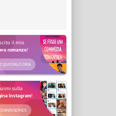
scito il mio
ovo romanzo
!
CQUISTALO ORA
uimi sulla
ina Instagram
!
DANINSERIES