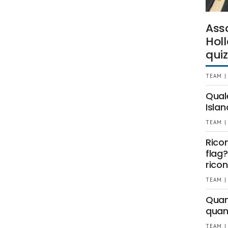
Ass
Holl
quiz
TEAM |
Qual
Islan
TEAM |
Rico
flag?
ricon
TEAM |
Quant
quan
TEAM |