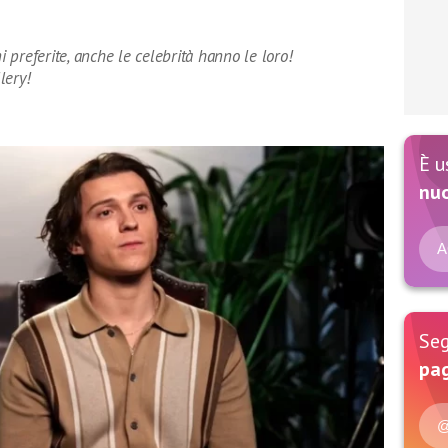
preferite, anche le celebrità hanno le loro!
lery!
È u
nu
A
Seg
pag
@