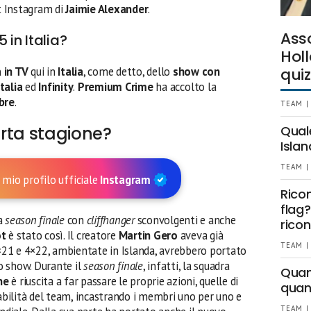
t Instagram di
Jaimie Alexander
.
Ass
 in Italia?
Holl
 in TV
qui in
Italia
, come detto, dello
show con
quiz
Italia
ed
Infinity
.
Premium Crime
ha accolto la
bre
.
TEAM |
rta stagione?
Qual
Islan
TEAM |
 mio profilo ufficiale
Instagram
Rico
flag?
a
season finale
con
cliffhanger
sconvolgenti e anche
ricon
ot
è stato così. Il creatore
Martin Gero
aveva già
TEAM |
4×21 e 4×22, ambientate in Islanda, avrebbero portato
o show. Durante il
season finale
, infatti, la squadra
Quant
ne
è riuscita a far passare le proprie azioni, quelle di
quan
bilità del team, incastrando i membri uno per uno e
TEAM |