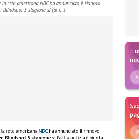
 la rete americana NBC ha annunciato il rinnovo
: Blindspot 5 stagione si fa! […]
È u
nu
A
Seg
pag
 la rete americana
NBC
ha annunciato il rinnovo
@
er
:
Blindspot 5 stagione si fa
! La notizia è giunta