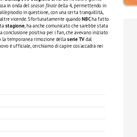
ssa in onda del
season finale
della 4, permettendo in
ll’episodio in questione, con una certa tranquillità,
 altre vicende. Sfortunatamente quando
NBC
ha fatto
nta
stagione
, ha anche comunicato che sarebbe stata
una conclusione positiva per i fan, che avevano iniziato
opo la temporanea rimozione della
serie TV
dal
novo è ufficiale, cerchiamo di capire cos’accadrà nei