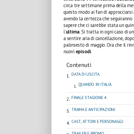
circa tre settimane prima della me
questo modo ai fan di approcciarsi a
avendo la certezza che seguiranno
sapere che ci sarebbe stata un qui
l’
ultima
. Si tratta in ogni caso di 
a sentire aria di cancellazione, d
palinsesto di maggio. Ora che il rin
nuovi
episodi
.
Contenuti
DATA DI USCITA
QUANDO IN ITALIA
FINALE STAGIONE 4
TRAMA E ANTICIPAZIONI
CAST, ATTORI E PERSONAGGI
TRAILER E PROMO