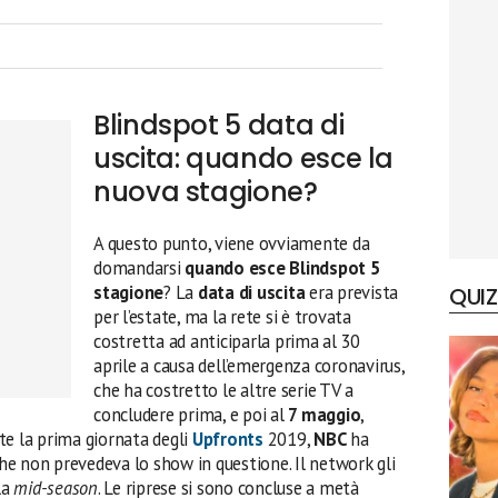
Blindspot 5 data di
uscita: quando esce la
nuova stagione?
A questo punto, viene ovviamente da
domandarsi
quando esce Blindspot 5
stagione
? La
data di uscita
era prevista
QUIZ
per l’estate, ma la rete si è trovata
costretta ad anticiparla prima al 30
aprile a causa dell’emergenza coronavirus,
che ha costretto le altre serie TV a
concludere prima, e poi al
7 maggio
,
te la prima giornata degli
Upfronts
2019,
NBC
ha
 che non prevedeva lo show in questione. Il network gli
la
mid-season
. Le riprese si sono concluse a metà