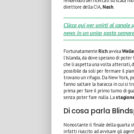
rendendoli dei ricercati su scala m
direttore della CIA,
Nash
.
Clicca qui per unirti al canale
news in un unico posto sempre
Fortunatamente
Rich
avvisa
Welle
l’Islanda, da dove sperano di poter
che li aspetta una volta atterrati, d
possibile da soli per fermare il pia
trovano un rifugio. Da New York, per
fanno saltare la baracca in cui si t
prima per fare il primo turno di gua
senza poter fare nulla. La
stagione
Di cosa parla Blind
Nonostante il finale della quarta s
infatti riuscito ad avvisare gli age