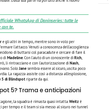
ondiale. Dalla sua parte ha portato anche il nuovo
 ufficiale WhatsApp di Daninseries: tutte le
 con te.
r
e gli altri in tempo, mentre sono in volo per
 fermare l’attacco. Venuti a conoscenza dell’accoglienza
ecidono di buttarsi col paracadute e cercare di fare il
no di
Madeline
. Con l’aiuto di un conoscente di
Rich
,
ò, li rintracciano e con l’autorizzazione di
Nash
,
rovano. Solo
Jane
sembra essere al sicuro, uscita poco
rdia. La ragazza assiste così a distanza all’esplosione,
 5 di Blindspot
riparte da qui.
spot 5? Trama e anticipazioni
tagione, la squadra è rimasta quasi intatta.
Weitz
è
nti per tempo e il team si sia messo al sicuro nei tunnel