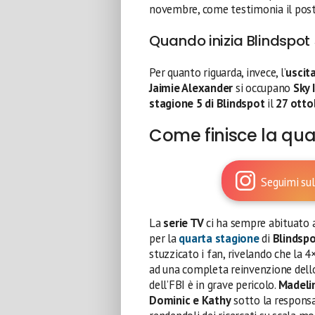
novembre, come testimonia il pos
Quando inizia Blindspot 5
Per quanto riguarda, invece, l’
uscita
Jaimie Alexander
si occupano
Sky 
stagione 5 di Blindspot
il
27 otto
Come finisce la qua
Seguimi sul
La
serie TV
ci ha sempre abituato 
per la
quarta stagione
di
Blindsp
stuzzicato i fan, rivelando che la 
ad una completa reinvenzione dell
dell’FBI è in grave pericolo.
Madeli
Dominic e Kathy
sotto la responsa