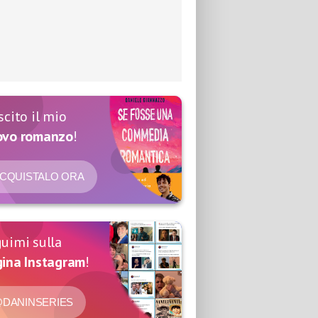
scito il mio
ovo romanzo
!
CQUISTALO ORA
uimi sulla
ina Instagram
!
DANINSERIES