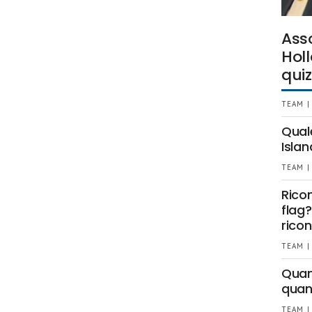
Ass
Holl
quiz
TEAM |
Qual
Islan
TEAM |
Rico
flag?
ricon
TEAM |
Quant
quan
TEAM |