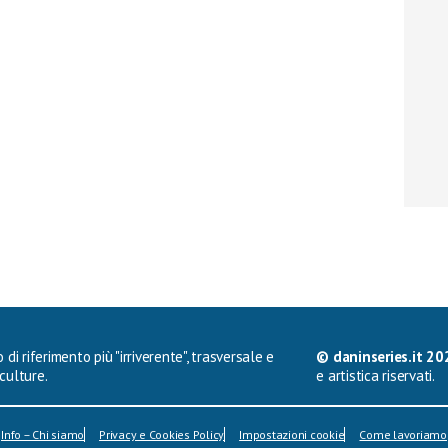
 di riferimento più "irriverente", trasversale e
© daninseries.it 20
culture.
e artistica riservati.
Info – Chi siamo
Privacy e Cookies Policy
Impostazioni cookie
Come lavoriamo