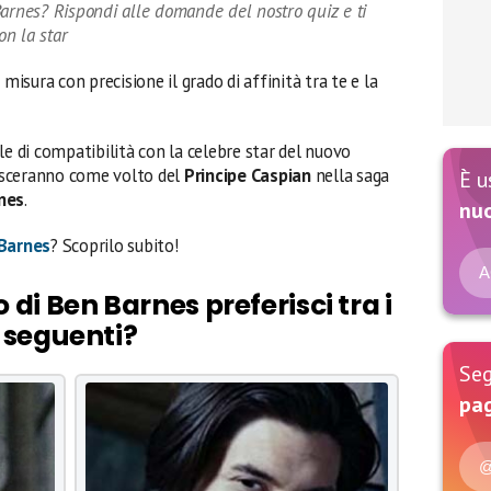
Barnes? Rispondi alle domande del nostro quiz e ti
on la star
 misura con precisione il grado di affinità tra te e la
le di compatibilità con la celebre star del nuovo
nosceranno come volto del
Principe Caspian
nella saga
È u
nes
.
nu
Barnes
? Scoprilo subito!
A
di Ben Barnes preferisci tra i
seguenti?
Seg
pag
@