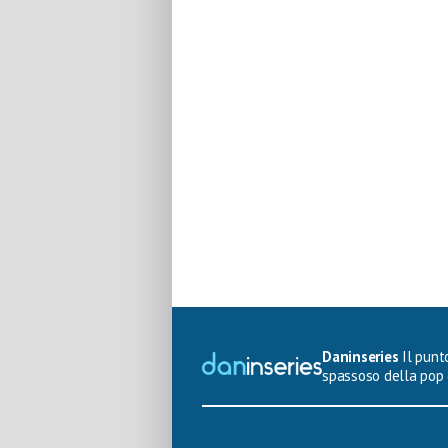
Daninseries
Il punto
spassoso della pop 