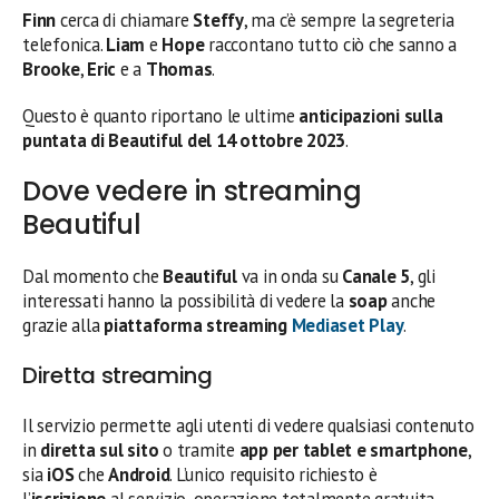
Finn
cerca di chiamare
Steffy
, ma c’è sempre la segreteria
telefonica.
Liam
e
Hope
raccontano tutto ciò che sanno a
Brooke
,
Eric
e a
Thomas
.
Questo è quanto riportano le ultime
anticipazioni sulla
puntata di Beautiful del 14 ottobre
2023
.
Dove vedere in streaming
Beautiful
Dal momento che
Beautiful
va in onda su
Canale 5
, gli
interessati hanno la possibilità di vedere la
soap
anche
grazie alla
piattaforma streaming
Mediaset Play
.
Diretta streaming
Il servizio permette agli utenti di vedere qualsiasi contenuto
in
diretta sul sito
o tramite
app per tablet e smartphone
,
sia
iOS
che
Android
. L’unico requisito richiesto è
l’
iscrizione
al servizio, operazione totalmente gratuita.