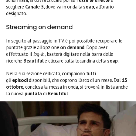
schermata, si dovrà cliccare poi su
Tutte le dirette
e
scegliere
Canale 5
, dove va in onda la
soap
, all’orario
designato.
Streaming on demand
In seguito al passaggio in TV, è poi possibile recuperare le
puntate grazie all’opzione
on demand
. Dopo aver
effettuato il
log-in
, basterà digitare nella barra delle
ricerche
Beautiful
e cliccare sulla locandina della
soap
.
Nella sua sezione dedicata, compaiono tutti
gli
episodi
disponibili, che coprono l’arco di un mese. Dal
13
ottobre
, conclusa la messa in onda, si troverà in lista anche
la nuova
puntata
di
Beautiful
.