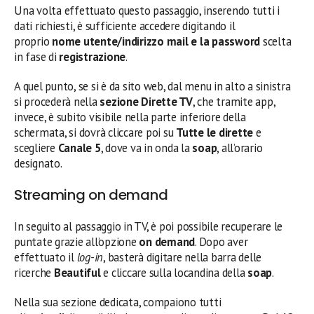
Una volta effettuato questo passaggio, inserendo tutti i
dati richiesti, è sufficiente accedere digitando il
proprio
nome utente/indirizzo mail e la password
scelta
in fase di
registrazione
.
A quel punto, se si è da sito web, dal menu in alto a sinistra
si procederà nella
sezione Dirette TV
, che tramite app,
invece, è subito visibile nella parte inferiore della
schermata, si dovrà cliccare poi su
Tutte le dirette
e
scegliere
Canale 5
, dove va in onda la
soap
, all’orario
designato.
Streaming on demand
In seguito al passaggio in TV, è poi possibile recuperare le
puntate grazie all’opzione
on demand
. Dopo aver
effettuato il
log-in
, basterà digitare nella barra delle
ricerche
Beautiful
e cliccare sulla locandina della
soap
.
Nella sua sezione dedicata, compaiono tutti