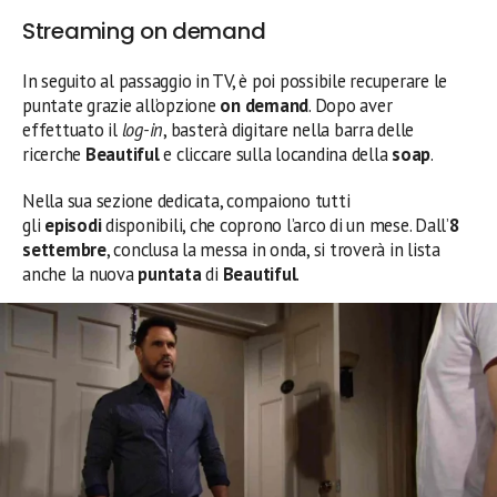
Streaming on demand
In seguito al passaggio in TV, è poi possibile recuperare le
puntate grazie all’opzione
on demand
. Dopo aver
effettuato il
log-in
, basterà digitare nella barra delle
ricerche
Beautiful
e cliccare sulla locandina della
soap
.
Nella sua sezione dedicata, compaiono tutti
gli
episodi
disponibili, che coprono l’arco di un mese. Dall’
8
settembre
, conclusa la messa in onda, si troverà in lista
anche la nuova
puntata
di
Beautiful
.