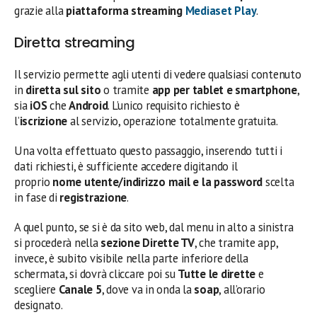
grazie alla
piattaforma streaming
Mediaset Play
.
Diretta streaming
Il servizio permette agli utenti di vedere qualsiasi contenuto
in
diretta sul sito
o tramite
app per tablet e smartphone
,
sia
iOS
che
Android
. L’unico requisito richiesto è
l’
iscrizione
al servizio, operazione totalmente gratuita.
Una volta effettuato questo passaggio, inserendo tutti i
dati richiesti, è sufficiente accedere digitando il
proprio
nome utente/indirizzo mail e la password
scelta
in fase di
registrazione
.
A quel punto, se si è da sito web, dal menu in alto a sinistra
si procederà nella
sezione Dirette TV
, che tramite app,
invece, è subito visibile nella parte inferiore della
schermata, si dovrà cliccare poi su
Tutte le dirette
e
scegliere
Canale 5
, dove va in onda la
soap
, all’orario
designato.