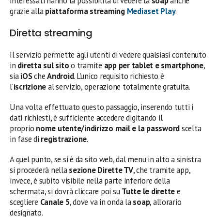
interessati hanno la possibilità di vedere la
soap
anche
grazie alla
piattaforma streaming
Mediaset Play
.
Diretta streaming
Il servizio permette agli utenti di vedere qualsiasi contenuto
in
diretta sul sito
o tramite
app per tablet e smartphone
,
sia
iOS
che
Android
. L’unico requisito richiesto è
l’
iscrizione
al servizio, operazione totalmente gratuita.
Una volta effettuato questo passaggio, inserendo tutti i
dati richiesti, è sufficiente accedere digitando il
proprio
nome utente/indirizzo mail e la password
scelta
in fase di
registrazione
.
A quel punto, se si è da sito web, dal menu in alto a sinistra
si procederà nella
sezione Dirette TV
, che tramite app,
invece, è subito visibile nella parte inferiore della
schermata, si dovrà cliccare poi su
Tutte le dirette
e
scegliere
Canale 5
, dove va in onda la
soap
, all’orario
designato.