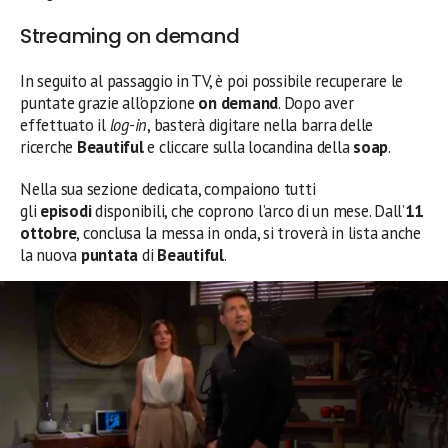
Streaming on demand
In seguito al passaggio in TV, è poi possibile recuperare le
puntate grazie all’opzione
on demand
. Dopo aver
effettuato il
log-in
, basterà digitare nella barra delle
ricerche
Beautiful
e cliccare sulla locandina della
soap
.
Nella sua sezione dedicata, compaiono tutti
gli
episodi
disponibili, che coprono l’arco di un mese. Dall’
11
ottobre
, conclusa la messa in onda, si troverà in lista anche
la nuova
puntata
di
Beautiful
.