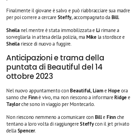
Finalmente il giovane è salvo e può riabbracciare sua madre
per poi correre a cercare
Steffy
, accompagnato da
Bill
.
Sheila
nel mentre è stata immobilizzata e
Li
rimane a
sorvegliarla in attesa della polizia, ma
Mike
la stordisce e
Sheila
riesce di nuovo a fuggire.
Anticipazioni e trama della
puntata di Beautiful del 14
ottobre 2023
Nel nuovo appuntamento con
Beautiful
,
Liam
e
Hope
ora
sanno che
Finn
è vivo, ma non riescono a informare
Ridge
e
Taylor
che sono in viaggio per Montecarlo.
Non riescono nemmeno a comunicare con
Bill
e
Finn
che
tentano a loro volta di raggiungere
Steffy
con il jet privato
della
Spencer
.