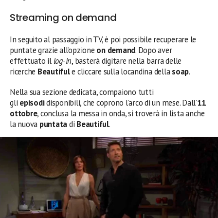
Streaming on demand
In seguito al passaggio in TV, è poi possibile recuperare le
puntate grazie all’opzione
on demand
. Dopo aver
effettuato il
log-in
, basterà digitare nella barra delle
ricerche
Beautiful
e cliccare sulla locandina della
soap
.
Nella sua sezione dedicata, compaiono tutti
gli
episodi
disponibili, che coprono l’arco di un mese. Dall’
11
ottobre
, conclusa la messa in onda, si troverà in lista anche
la nuova
puntata
di
Beautiful
.