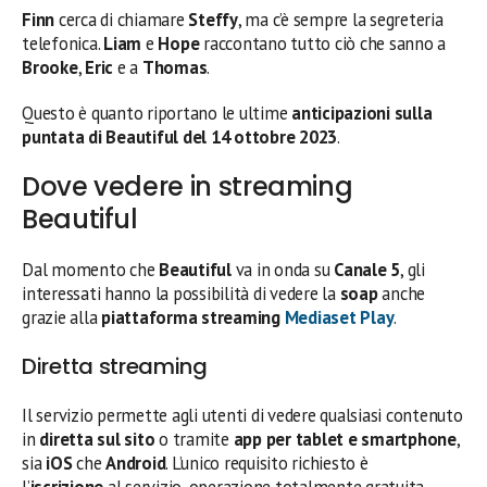
Finn
cerca di chiamare
Steffy
, ma c’è sempre la segreteria
telefonica.
Liam
e
Hope
raccontano tutto ciò che sanno a
Brooke
,
Eric
e a
Thomas
.
Questo è quanto riportano le ultime
anticipazioni sulla
puntata di Beautiful del 14 ottobre
2023
.
Dove vedere in streaming
Beautiful
Dal momento che
Beautiful
va in onda su
Canale 5
, gli
interessati hanno la possibilità di vedere la
soap
anche
grazie alla
piattaforma streaming
Mediaset Play
.
Diretta streaming
Il servizio permette agli utenti di vedere qualsiasi contenuto
in
diretta sul sito
o tramite
app per tablet e smartphone
,
sia
iOS
che
Android
. L’unico requisito richiesto è
l’
iscrizione
al servizio, operazione totalmente gratuita.