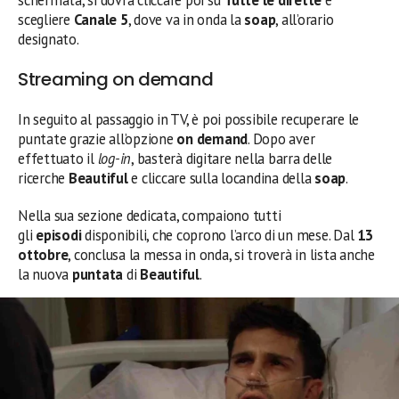
schermata, si dovrà cliccare poi su
Tutte le dirette
e
scegliere
Canale 5
, dove va in onda la
soap
, all’orario
designato.
Streaming on demand
In seguito al passaggio in TV, è poi possibile recuperare le
puntate grazie all’opzione
on demand
. Dopo aver
effettuato il
log-in
, basterà digitare nella barra delle
ricerche
Beautiful
e cliccare sulla locandina della
soap
.
Nella sua sezione dedicata, compaiono tutti
gli
episodi
disponibili, che coprono l’arco di un mese. Dal
13
ottobre
, conclusa la messa in onda, si troverà in lista anche
la nuova
puntata
di
Beautiful
.