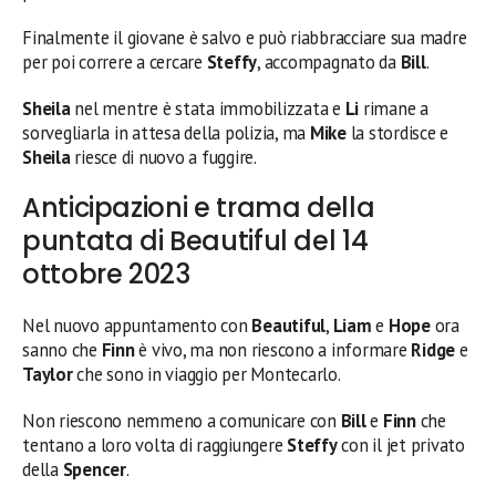
Finalmente il giovane è salvo e può riabbracciare sua madre
per poi correre a cercare
Steffy
, accompagnato da
Bill
.
Sheila
nel mentre è stata immobilizzata e
Li
rimane a
sorvegliarla in attesa della polizia, ma
Mike
la stordisce e
Sheila
riesce di nuovo a fuggire.
Anticipazioni e trama della
puntata di Beautiful del 14
ottobre 2023
Nel nuovo appuntamento con
Beautiful
,
Liam
e
Hope
ora
sanno che
Finn
è vivo, ma non riescono a informare
Ridge
e
Taylor
che sono in viaggio per Montecarlo.
Non riescono nemmeno a comunicare con
Bill
e
Finn
che
tentano a loro volta di raggiungere
Steffy
con il jet privato
della
Spencer
.