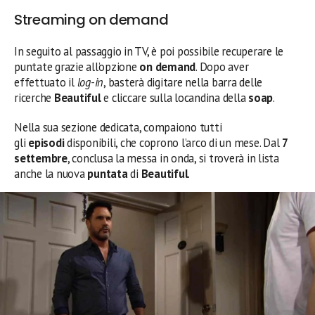
Streaming on demand
In seguito al passaggio in TV, è poi possibile recuperare le
puntate grazie all’opzione
on demand
. Dopo aver
effettuato il
log-in
, basterà digitare nella barra delle
ricerche
Beautiful
e cliccare sulla locandina della
soap
.
Nella sua sezione dedicata, compaiono tutti
gli
episodi
disponibili, che coprono l’arco di un mese. Dal
7
settembre
, conclusa la messa in onda, si troverà in lista
anche la nuova
puntata
di
Beautiful
.