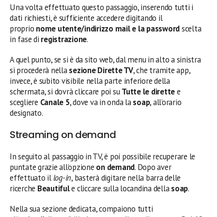
Una volta effettuato questo passaggio, inserendo tutti i
dati richiesti, è sufficiente accedere digitando il
proprio
nome utente/indirizzo mail e la password
scelta
in fase di
registrazione
.
A quel punto, se si è da sito web, dal menu in alto a sinistra
si procederà nella
sezione Dirette TV
, che tramite app,
invece, è subito visibile nella parte inferiore della
schermata, si dovrà cliccare poi su
Tutte le dirette
e
scegliere
Canale 5
, dove va in onda la
soap
, all’orario
designato.
Streaming on demand
In seguito al passaggio in TV, è poi possibile recuperare le
puntate grazie all’opzione
on demand
. Dopo aver
effettuato il
log-in
, basterà digitare nella barra delle
ricerche
Beautiful
e cliccare sulla locandina della
soap
.
Nella sua sezione dedicata, compaiono tutti