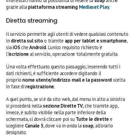
interessati hanno la possibilità di vedere la
soap
anche
grazie alla
piattaforma streaming
Mediaset Play
.
Diretta streaming
Il servizio permette agli utenti di vedere qualsiasi contenuto
in
diretta sul sito
o tramite
app per tablet e smartphone
,
sia
iOS
che
Android
. L’unico requisito richiesto è
l’
iscrizione
al servizio, operazione totalmente gratuita.
Una volta effettuato questo passaggio, inserendo tutti i
dati richiesti, è sufficiente accedere digitando il
proprio
nome utente/indirizzo mail e la password
scelta
in fase di
registrazione
.
A quel punto, se si è da sito web, dal menu in alto a sinistra
si procederà nella
sezione Dirette TV
, che tramite app,
invece, è subito visibile nella parte inferiore della
schermata, si dovrà cliccare poi su
Tutte le dirette
e
scegliere
Canale 5
, dove va in onda la
soap
, all’orario
designato.