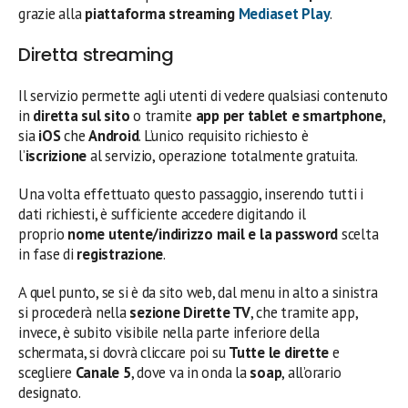
grazie alla
piattaforma streaming
Mediaset Play
.
Diretta streaming
Il servizio permette agli utenti di vedere qualsiasi contenuto
in
diretta sul sito
o tramite
app per tablet e smartphone
,
sia
iOS
che
Android
. L’unico requisito richiesto è
l’
iscrizione
al servizio, operazione totalmente gratuita.
Una volta effettuato questo passaggio, inserendo tutti i
dati richiesti, è sufficiente accedere digitando il
proprio
nome utente/indirizzo mail e la password
scelta
in fase di
registrazione
.
A quel punto, se si è da sito web, dal menu in alto a sinistra
si procederà nella
sezione Dirette TV
, che tramite app,
invece, è subito visibile nella parte inferiore della
schermata, si dovrà cliccare poi su
Tutte le dirette
e
scegliere
Canale 5
, dove va in onda la
soap
, all’orario
designato.