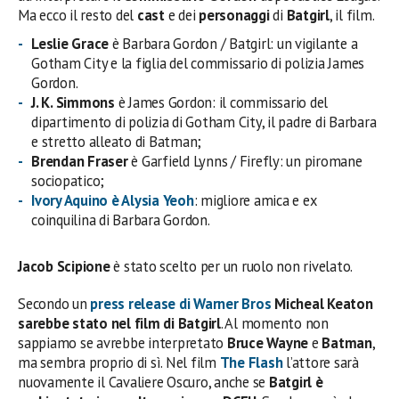
Ma ecco il resto del
cast
e dei
personaggi
di
Batgirl
, il film.
Leslie Grace
è Barbara Gordon / Batgirl: un vigilante a
Gotham City e la figlia del commissario di polizia James
Gordon.
J. K. Simmons
è James Gordon: il commissario del
dipartimento di polizia di Gotham City, il padre di Barbara
e stretto alleato di Batman;
Brendan Fraser
è Garfield Lynns / Firefly: un piromane
sociopatico;
Ivory Aquino
è Alysia Yeoh
: migliore amica e ex
coinquilina di Barbara Gordon.
Jacob Scipione
è stato scelto per un ruolo non rivelato.
Secondo un
press release di Warner Bros
Micheal Keaton
sarebbe stato nel film di Batgirl
. Al momento non
sappiamo se avrebbe interpretato
Bruce Wayne
e
Batman
,
ma sembra proprio di sì. Nel film
The Flash
l’attore sarà
nuovamente il Cavaliere Oscuro, anche se
Batgirl è