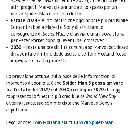
Avengers: Secret Wars
(dicembre 2027), oltre ai numerosi
altri progetti Marvel già annunciati, lo spazio per un
nuovo Spider-Man è molto ridotto.
Estate 2029
– è la finestra che oggi appare più plausibile.
Consentirebbe a Marvel e Sony di sfruttare le
conseguenze di
Secret Wars
e di avviare una nuova storia
per Peter Parker dopo gli eventi del crossover.
2030
– resta una possibilità concreta se Marvel decidesse
di rallentare il ritmo delle uscite o se Tom Holland fosse
impegnato in altri progetti.
La previsione attuale, sulla base delle informazioni al
momento disponibili, è che
Spider-Man 5 possa arrivare
tra l’estate del 2029 e il 2030
, con
luglio 2029
che oggi
rappresenta la finestra più credibile se
Brand New Day
otterrà il successo commerciale che Marvel e Sony si
aspettano.
Leggi anche:
Tom Holland sul futuro di Spider-Man