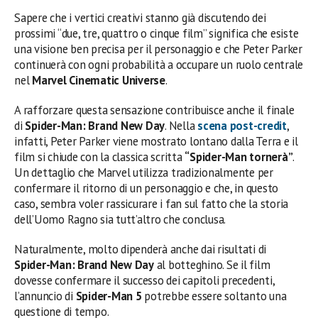
Sapere che i vertici creativi stanno già discutendo dei
prossimi “due, tre, quattro o cinque film” significa che esiste
una visione ben precisa per il personaggio e che Peter Parker
continuerà con ogni probabilità a occupare un ruolo centrale
nel
Marvel Cinematic Universe
.
A rafforzare questa sensazione contribuisce anche il finale
di
Spider-Man: Brand New Day
. Nella
scena post-credit
,
infatti, Peter Parker viene mostrato lontano dalla Terra e il
film si chiude con la classica scritta
“Spider-Man tornerà”
.
Un dettaglio che Marvel utilizza tradizionalmente per
confermare il ritorno di un personaggio e che, in questo
caso, sembra voler rassicurare i fan sul fatto che la storia
dell’Uomo Ragno sia tutt’altro che conclusa.
Naturalmente, molto dipenderà anche dai risultati di
Spider-Man: Brand New Day
al botteghino. Se il film
dovesse confermare il successo dei capitoli precedenti,
l’annuncio di
Spider-Man 5
potrebbe essere soltanto una
questione di tempo.