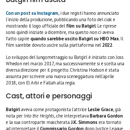
Con un post su Instagram
, i due registi hanno annunciato
l’inizio della produzione, pubblicando una foto del ciak e
mostrando il logo ufficiale del
film su Batgirl
. Le riprese
sono quindi iniziate a dicembre, ma questo non ci aveva
fatto capire
quando sarebbe uscito Batgirl su
HBO Max
. Il
film sarebbe dovuto uscire sulla piattaforma nel
2022
.
Lo sviluppo del lungometraggio su Batgirl è iniziato con Joss
Whedon nel marzo 2017, ma successivamente si è scelta una
diversa direzione per il progetto. Christina Hodson è stata
assunta per scrivere una nuova sceneggiatura nell’aprile
2018, con El Arbi e Fallah alla regia.
Cast, attori e personaggi
Batgirl
aveva come protagonista l’attrice
Leslie Grace
, già
nota per
Into the Heights
, che interpretava
Barbara Gordon
e la sua controparte mascherata.
J.K. Simmons
era tornato
ad interpretare il
Commissario Gordon
dopo Justice League.