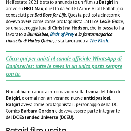
Nell’estate 2021 è stato annunciato un film su
Batgirl
in
arrivo su
HBO Max
, diretto da Adil El Arbi e Bilall Fallah, già
conosciuti per
Bad Boys for Life
. Questa pellicola cinecomic
doveva avere come come protagonista l’attrice
Leslie Grace
,
su una sceneggiatura di
Christina Hodson
, che in passato ha
lavorato a
Bumblebee
,
Birds of Prey
e la fantasmagorica
rinascita di Harley Quinn
, e sta lavorando a
The Flash
.
Clicca qui per unirti al canale ufficiale WhatsApp di
Daninseries: tutte le news in un unico posto sempre
con te.
Non abbiamo ancora informazioni sulla
trama
del
film di
Batgirl
, e ormai non arriveranno nuove
anticipazioni
.
Batgirl
aveva come protagonista il personaggio della DC
Comics
Barbara Gordon
e doveva essere parte integrante
del
DC Extended Universe (DCEU).
Batgirl film uscita