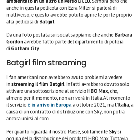
ambientato in un altro universo DCEU
. Sembra però che
anche in questa pellicola con Ezra Miller si parlerà di
multiverso, e questo avrebbe potuto aprire le porte proprio
alla pellicola di
Batgirl
.
Da una foto postata sui social sappiamo che anche
Barbara
Gordon
avrebbe fatto parte del dipartimento di polizia
di
Gotham City
.
Batgirl film streaming
I fan americani non avrebbero avuto problemi a vedere
in
streaming il film Batgirl
. Infatti avrebbero dovuto solo
attivare una sottoscrizione al servizio
HBO Max
, che,
almeno per il momento, non arriverà in Italia. Al momento
il servizio
è in arrivo in Europa
a ottobre 2021, ma
l’Italia
, a
causa di un contratto di distribuzione con Sky, non potrà
ancora unirsi al coro.
Per quanto riguarda il nostro Paese, solitamente
Sky
si
occupa della distribuzione dei prodotti HBO Max. Tuttavia