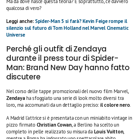
Ma da dove nasce questa teoria? E soprattutto, c’è davvero
qualcosa di vero?
Leggi anche:
Spider-Man 5 si farà? Kevin Feige rompe il
silenzio sul futuro di Tom Holland nel Marvel Cinematic
Universe
Perché gli outfit di Zendaya
durante il press tour di Spider-
Man: Brand New Day hanno fatto
discutere
Nel corso delle tappe promozionali del nuovo film Marvel,
Zendaya
ha sfoggiato una serie di look molto diversi tra
loro, ma accomunati da un dettaglio preciso:
il colore nero
.
A Madrid l’attrice si è presentata con un miniabito vintage in
pizzo firmato
Christian Cowan
, a Berlino ha scelto un
completo in pelle realizzato su misura da
Louis Vuitton
,
mentre a Roma ha indossato uno spettacolare abito