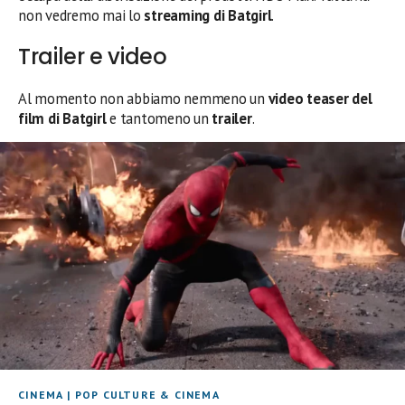
non vedremo mai lo
streaming di Batgirl
.
Trailer e video
Al momento non abbiamo nemmeno un
video teaser del
film di Batgirl
e tantomeno un
trailer
.
CINEMA
|
POP CULTURE & CINEMA