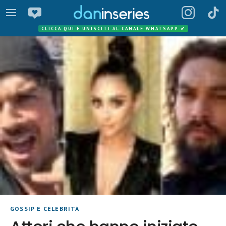
CLICCA QUI E UNISCITI AL CANALE WHATSAPP
✔
GOSSIP E CELEBRITÀ