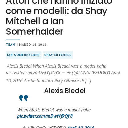
Attori che hanno iniziato
come modelli: da Shay
Mitchell a Ian
Somerhalder
TEAM
| MARZO 16, 2018
IAN SOMERHALDER
SHAY MITCHELL
Alexis Bledel When Alexis Bledel was a model haha
pic.twitter.com/mDwtYfkQY8 — ☕️ (@LONGLlVEDORY) April
10, 2016 Anche la mitica Rory Gilmore di […]
Alexis Bledel
When Alexis Bledel was a model haha
pic.twitter.com/mDwtYfkQY8
— ☕️ (@LONGLlVEDORY)
April 10, 2016