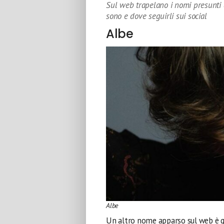
Sul web trapelano i nomi presunti al
sono e dove seguirli sui social
Albe
Albe
Un altro nome apparso sul web è q