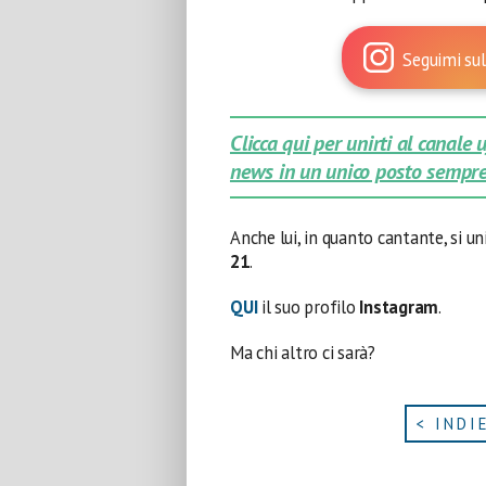
Seguimi sul
Clicca qui per unirti al canale
news in un unico posto sempre
Anche lui, in quanto cantante, si uni
21
.
QUI
il suo profilo
Instagram
.
Ma chi altro ci sarà?
< INDI