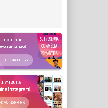
scito il mio
ovo romanzo
!
CQUISTALO ORA
uimi sulla
ina Instagram
!
DANINSERIES