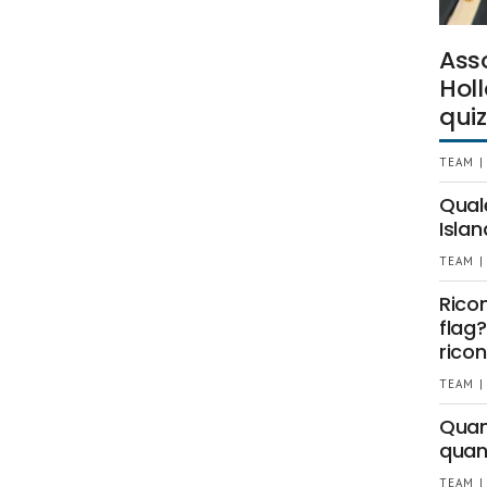
Ass
Holl
quiz
TEAM |
Qual
Islan
TEAM |
Rico
flag?
ricon
TEAM |
Quant
quan
TEAM |