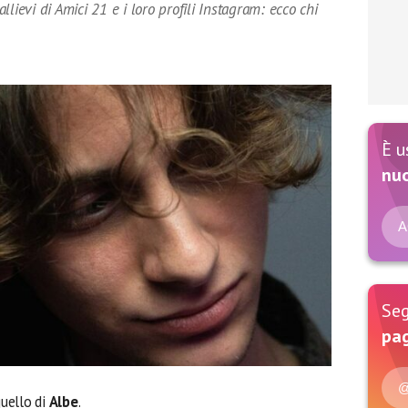
lievi di Amici 21 e i loro profili Instagram: ecco chi
È u
nu
A
Seg
pag
@
uello di
Albe
.