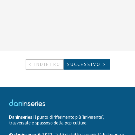
< INDIETRO
SUCCESSIVO >
Daninseries
Il punto di riferimento più "irriverente",
trasversale e spassoso della pop culture.
© daninseries.it 2022.
Tutti di diritti di proprietà letteraria e