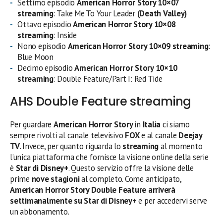
Settimo episodio
American Horror Story 10×07
streaming
: Take Me To Your Leader
(Death Valley)
Ottavo episodio
American Horror Story 10×08
streaming
: Inside
Nono episodio
American Horror Story 10×09 streaming
:
Blue Moon
Decimo episodio
American Horror Story 10×10
streaming
: Double Feature/Part I: Red Tide
AHS Double Feature streaming
Per guardare
American Horror Story
in
Italia
ci siamo
sempre rivolti al canale televisivo
FOX
e al canale
Deejay
TV
. Invece, per quanto riguarda lo
streaming
al momento
l’unica piattaforma che fornisce la visione online della serie
è
Star di Disney+
. Questo servizio offre la visione delle
prime
nove stagioni
al completo. Come anticipato,
American Horror Story Double Feature arriverà
settimanalmente su Star di Disney+
e per accedervi serve
un abbonamento.