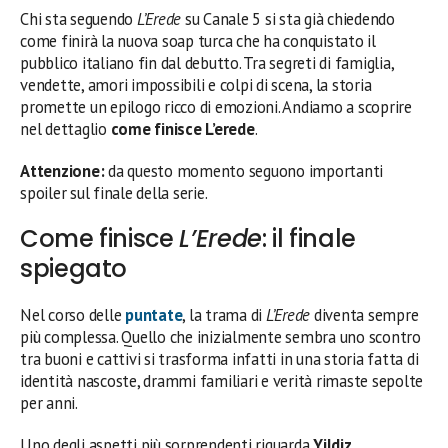
Chi sta seguendo
L’Erede
su Canale 5 si sta già chiedendo
come finirà la nuova soap turca che ha conquistato il
pubblico italiano fin dal debutto. Tra segreti di famiglia,
vendette, amori impossibili e colpi di scena, la storia
promette un epilogo ricco di emozioni. Andiamo a scoprire
nel dettaglio
come finisce L’erede
.
Attenzione:
da questo momento seguono importanti
spoiler sul finale della serie.
Come finisce
L’Erede
: il finale
spiegato
Nel corso delle
puntate
, la trama di
L’Erede
diventa sempre
più complessa. Quello che inizialmente sembra uno scontro
tra buoni e cattivi si trasforma infatti in una storia fatta di
identità nascoste, drammi familiari e verità rimaste sepolte
per anni.
Uno degli aspetti più sorprendenti riguarda
Yildiz
.