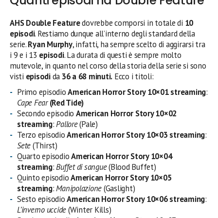
Quanti episodi ha Double Feature
AHS
Double Feature
dovrebbe comporsi in totale di
10
episodi
. Restiamo dunque all’interno degli standard della
serie.
Ryan Murphy
, infatti, ha sempre scelto di aggirarsi tra
i 9 e i 13
episodi
. La durata di questi è sempre molto
mutevole, in quanto nel corso della storia della serie si sono
visti
episodi
da
36 a 68 minuti.
Ecco i titoli:
Primo episodio
American Horror Story 10×01 streaming
:
Cape Fear
(Red Tide)
Secondo episodio
American Horror Story 10×02
streaming
:
Pallore
(Pale)
Terzo episodio
American Horror Story 10×03 streaming
:
Sete
(Thirst)
Quarto episodio
American Horror Story 10×04
streaming
:
Buffet di sangue
(Blood Buffet)
Quinto episodio
American Horror Story 10×05
streaming
:
Manipolazione
(Gaslight)
Sesto episodio
American Horror Story 10×06 streaming
:
L’inverno uccide
(Winter Kills)