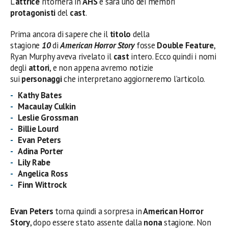
L’
attrice
ritornerà in
AHS
e sarà uno dei membri
protagonisti
del
cast
.
Prima ancora di sapere che il
titolo
della
stagione
10
di
American Horror Story
fosse
Double Feature
,
Ryan Murphy aveva rivelato il
cast
intero. Ecco quindi i nomi
degli
attori
, e non appena avremo notizie
sui
personaggi
che interpretano aggiorneremo l’articolo.
Kathy Bates
Macaulay Culkin
Leslie Grossman
Billie Lourd
Evan Peters
Adina Porter
Lily Rabe
Angelica Ross
Finn Wittrock
Evan Peters
torna quindi a sorpresa in
American Horror
Story
, dopo essere stato assente dalla
nona
stagione. Non