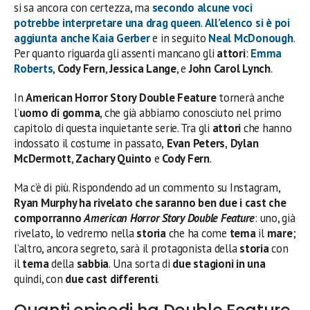
si sa ancora con certezza, ma
secondo alcune voci
potrebbe interpretare una drag queen
.
All’elenco si è poi
aggiunta anche
Kaia Gerber
e in seguito
Neal McDonough
.
Per quanto riguarda gli assenti mancano gli
attori
:
Emma
Roberts
,
Cody Fern
,
Jessica Lange
, e
John Carol Lynch
.
In
American Horror Story
Double Feature
tornerà anche
l’
uomo di gomma
, che già abbiamo conosciuto nel primo
capitolo di questa inquietante serie. Tra gli
attori
che hanno
indossato il costume in passato,
Evan Peters
,
Dylan
McDermott
,
Zachary Quinto
e
Cody Fern
.
Ma c’è di più. Rispondendo ad un commento su Instagram,
Ryan Murphy ha rivelato che saranno ben due i cast che
comporranno
American Horror Story Double Feature
: uno, già
rivelato, lo vedremo nella
storia
che ha come
tema
il
mare
;
l’altro, ancora segreto, sarà il protagonista della
storia
con
il
tema
della
sabbia
. Una sorta di
due stagioni in una
quindi, con
due cast differenti
.