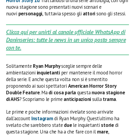
Horror Story 10
. Trattandosi di una serie antologia, con ogni
nuova stagione sono presentati nuovi scenari e
nuovi
personaggi
, tuttavia spesso gli
attori
sono gli stessi.
Clicca qui per unirti al canale ufficiale WhatsApp di
Daninseries: tutte le news in un unico posto sempre
con te.
Solitamente
Ryan Murphy
sceglie sempre delle
ambientazioni
inquietanti
per mantenere il mood horror
della serie. E anche questa volta non si è smentito
proponendo ai suoi spettatori
American Horror Story
Double Feature
. Ma
di cosa parla
questa
nuova stagione
di AHS
? Scopriamo le prime
anticipazioni
sulla
trama
.
Le prime e poche informazioni rivelate sono arrivate
dall’account
Instagram
di Ryan Murphy. Quest’ultimo ha
svelato che sarebbero state
due
le inquietanti
storie
di
questa stagione. Una che ha a che fare con il
mare
,