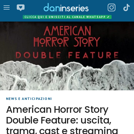
CLICCA QUI E UNISCITI AL CANALE WHATSAPP
✔
NEWS E ANTICIPAZIONI
American Horror Story
Double Feature: uscita,
trama, cast e streaming