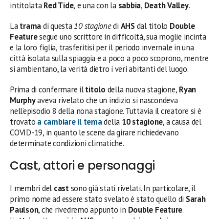
intitolata
Red Tide
,
e una con la
sabbia
,
Death Valley
.
La
trama
di questa
10 stagione
di
AHS
dal titolo
Double
Feature
segue uno scrittore in difficoltà, sua moglie incinta
e la loro figlia, trasferitisi per il periodo invernale in una
città isolata sulla spiaggia e a poco a poco scoprono, mentre
si ambientano, la verità dietro i veri abitanti del luogo.
Prima di confermare il
titolo
della nuova stagione,
Ryan
Murphy
aveva rivelato che un indizio si nascondeva
nell’episodio 8 della nona stagione. Tuttavia il creatore si è
trovato
a cambiare il tema
della
10 stagione
, a causa del
COVID-19, in quanto le scene da girare richiedevano
determinate condizioni climatiche.
Cast, attori e personaggi
I membri del
cast
sono già stati rivelati. In particolare, il
primo nome ad essere stato svelato è stato quello di
Sarah
Paulson
, che rivedremo appunto in
Double Feature
.