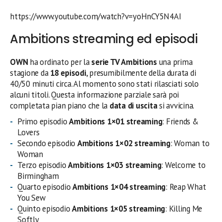
https://www.youtube.com/watch?v=yoHnCY5N4AI
Ambitions streaming ed episodi
OWN
ha ordinato per la
serie TV Ambitions
una prima
stagione da
18 episodi
, presumibilmente della durata di
40/50 minuti circa. Al momento sono stati rilasciati solo
alcuni titoli. Questa informazione parziale sarà poi
completata pian piano che la
data di uscita
si avvicina.
Primo episodio
Ambitions 1×01 streaming
: Friends &
Lovers
Secondo episodio
Ambitions 1×02 streaming
: Woman to
Woman
Terzo episodio
Ambitions 1×03 streaming
: Welcome to
Birmingham
Quarto episodio
Ambitions 1×04 streaming
: Reap What
You Sew
Quinto episodio
Ambitions 1×05 streaming
: Killing Me
Softly