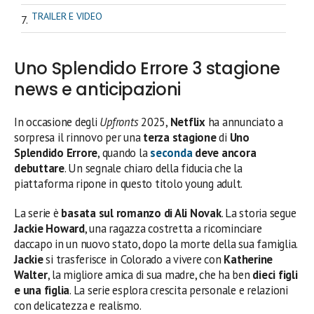
TRAILER E VIDEO
Uno Splendido Errore 3 stagione
news e anticipazioni
In occasione degli
Upfronts
2025,
Netflix
ha annunciato a
sorpresa il rinnovo per una
terza stagione
di
Uno
Splendido Errore
, quando la
seconda
deve ancora
debuttare
. Un segnale chiaro della fiducia che la
piattaforma ripone in questo titolo young adult.
La serie è
basata sul romanzo di Ali Novak
. La storia segue
Jackie Howard
, una ragazza costretta a ricominciare
daccapo in un nuovo stato, dopo la morte della sua famiglia.
Jackie
si trasferisce in Colorado a vivere con
Katherine
Walter
, la migliore amica di sua madre, che ha ben
dieci figli
e una figlia
. La serie esplora crescita personale e relazioni
con delicatezza e realismo.