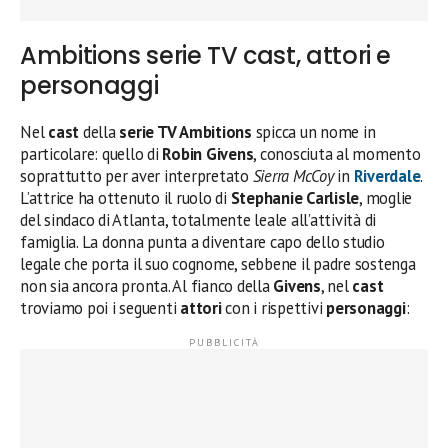
Ambitions serie TV cast, attori e
personaggi
Nel
cast
della
serie TV Ambitions
spicca un nome in
particolare: quello di
Robin Givens
, conosciuta al momento
soprattutto per aver interpretato
Sierra McCoy
in
Riverdale
.
L’attrice ha ottenuto il ruolo di
Stephanie Carlisle
, moglie
del sindaco di Atlanta, totalmente leale all’attività di
famiglia. La donna punta a diventare capo dello studio
legale che porta il suo cognome, sebbene il padre sostenga
non sia ancora pronta. Al fianco della
Givens
, nel
cast
troviamo poi i seguenti
attori
con i rispettivi
personaggi
: