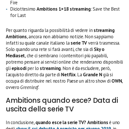
Fire
Diciottesimo
Ambitions 1×18 streaming
: Save the Best
for Last
Per quanto riguarda la possibilità di vedere in
streaming
Ambitions
, ancora non abbiamo notizie. Non sappiamo
infatti su quale canale italiano la
serie TV
verrà trasmessa.
Solo quando una rete si farà avanti, che sia di
Sky o
Mediaset
, che ci sembrano i contenitori più papabili,
potremo pensare ai servizi online che renderanno disponibili
gli
episodi
per lo
streaming
. Non è da escludere, però,
l’acquisto diretto da parte di
Netflix
. La
Grande N
già si
occupa di distribuire nel nostro Paese un altro show di
OWN
,
ovvero
Greenleaf
.
Ambitions quando esce? Data di
uscita della serie TV
In conclusione,
quando esce la serie TV?
Ambitions
è uno
degli
show il cui debutto è previsto per giugno 2019
, in