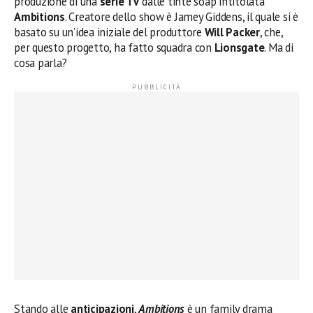
produzione di una
serie TV
dalle tinte soap intitolata
Ambitions
. Creatore dello show è Jamey Giddens, il quale si è
basato su un’idea iniziale del produttore
Will Packer
, che,
per questo progetto, ha fatto squadra con
Lionsgate
. Ma di
cosa parla?
Stando alle
anticipazioni
,
Ambitions
è un family drama