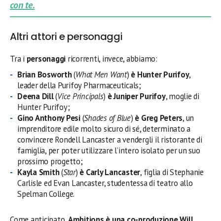
con te.
Altri attori e personaggi
Tra i
personaggi
ricorrenti, invece, abbiamo:
Brian Bosworth
(
What Men Want
)
è Hunter Purifoy
,
leader della Purifoy Pharmaceuticals;
Deena Dill
(
Vice Principals
)
è Juniper Purifoy
, moglie di
Hunter Purifoy;
Gino Anthony Pesi
(
Shades of Blue
)
è Greg Peters
, un
imprenditore edile molto sicuro di sé, determinato a
convincere Rondell Lancaster a vendergli il ristorante di
famiglia, per poter utilizzare l’intero isolato per un suo
prossimo progetto;
Kayla Smith
(
Star
)
è Carly Lancaster
, figlia di Stephanie
Carlisle ed Evan Lancaster, studentessa di teatro allo
Spelman College.
Come anticipato,
Ambitions è una co-produzione Will