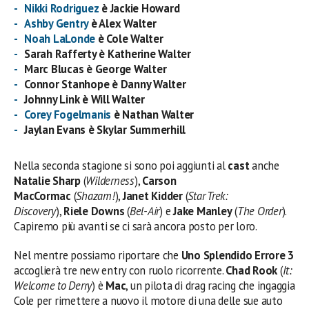
Nikki Rodriguez
è Jackie Howard
Ashby Gentry
è Alex Walter
Noah LaLonde
è Cole Walter
Sarah Rafferty è Katherine Walter
Marc Blucas è George Walter
Connor Stanhope è Danny Walter
Johnny Link è Will Walter
Corey Fogelmanis
è Nathan Walter
Jaylan Evans è Skylar Summerhill
Nella seconda stagione si sono poi aggiunti al
cast
anche
Natalie Sharp
(
Wilderness
),
Carson
MacCormac
(
Shazam!
),
Janet Kidder
(
Star Trek:
Discovery
),
Riele Downs
(
Bel-Air
) e
Jake Manley
(
The Order
).
Capiremo più avanti se ci sarà ancora posto per loro.
Nel mentre possiamo riportare che
Uno Splendido Errore 3
accoglierà tre new entry con ruolo ricorrente.
Chad Rook
(
It:
Welcome to Derry
) è
Mac
, un pilota di drag racing che ingaggia
Cole per rimettere a nuovo il motore di una delle sue auto