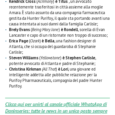
Kendrick Cross
(
Acrimony
)
è Titus
, un avvocato
recentemente trasferitosi in città assieme alla moglie
Amara. È stato assunto da una compagnia farmaceutica
gestita da Hunter Purifoy, il quale sta portando avanti una
causa intentata ai suoi danni dalla famiglia Carlisle;
Brely Evans
(
Being Mary Jane
)
è Rondell
, sorella di Evan
Lancaster e capo di un ristornate non troppo di successo;
Erica Page
(
Ozark
)
è Bella
, una fashion designer di
Atlanta, che si occupa del guardaroba di Stephanie
Carlisle;
Steven Williams
(
Yellowstone
)
è Stephen Carlisle
,
potente avvocato di Atlanta e padre di Stephanie;
Christina Kirkman
(All
That
)
è Lori
, una giovane ed
intelligente addetta alle pubbliche relazione per la
Purifoy Pharmaceuticals, compagnia del padre Hunter
Purifoy.
Clicca qui per unirti al canale ufficiale WhatsApp di
Daninseries: tutte le news in un unico posto sempre