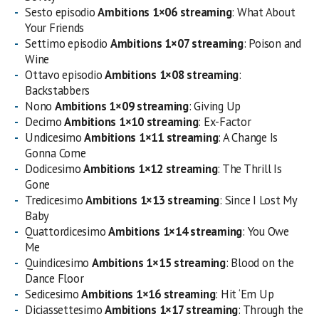
Sesto episodio
Ambitions 1×06 streaming
: What About
Your Friends
Settimo episodio
Ambitions 1×07 streaming
: Poison and
Wine
Ottavo episodio
Ambitions 1×08 streaming
:
Backstabbers
Nono
Ambitions 1×09 streaming
: Giving Up
Decimo
Ambitions 1×10 streaming
: Ex-Factor
Undicesimo
Ambitions 1×11 streaming
: A Change Is
Gonna Come
Dodicesimo
Ambitions 1×12 streaming
: The Thrill Is
Gone
Tredicesimo
Ambitions 1×13 streaming
: Since I Lost My
Baby
Quattordicesimo
Ambitions 1×14 streaming
: You Owe
Me
Quindicesimo
Ambitions 1×15 streaming
: Blood on the
Dance Floor
Sedicesimo
Ambitions 1×16 streaming
: Hit ‘Em Up
Diciassettesimo
Ambitions 1×17 streaming
: Through the