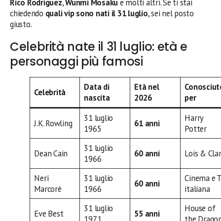
Rico Rodriguez
,
Wunmi Mosaku
e molti altri. Se ti stai
chiedendo
quali vip sono nati il 31 luglio
, sei nel posto
giusto.
Celebrità nate il 31 luglio: età e
personaggi più famosi
Data di
Età nel
Conosciut
Celebrità
nascita
2026
per
31 luglio
Harry
J.K. Rowling
61 anni
1965
Potter
31 luglio
Dean Cain
60 anni
Lois & Cla
1966
Neri
31 luglio
Cinema e 
60 anni
Marcorè
1966
italiana
31 luglio
House of
Eve Best
55 anni
1971
the Drago