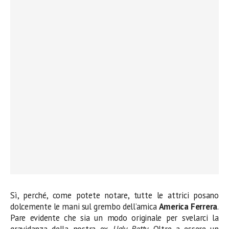
Sì, perché, come potete notare, tutte le attrici posano
dolcemente le mani sul grembo dell’amica
America Ferrera
.
Pare evidente che sia un modo originale per svelarci la
gravidanza della nostra ex
Ugly Betty.
Oltre a essere un