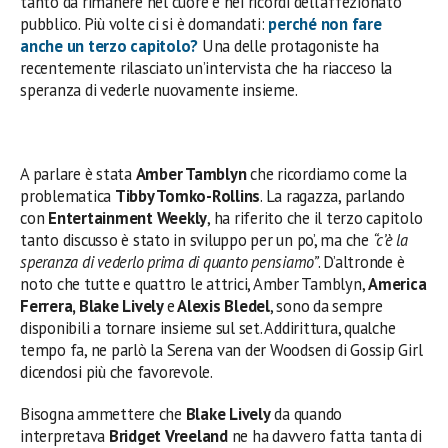
tanto da rimanere nel cuore e nei ricordi dell’affezionato
pubblico. Più volte ci si è domandati:
perché non fare
anche un terzo capitolo?
Una delle protagoniste ha
recentemente rilasciato un’intervista che ha riacceso la
speranza di vederle nuovamente insieme.
A parlare è stata
Amber Tamblyn
che ricordiamo come la
problematica
Tibby Tomko-Rollins
. La ragazza, parlando
con
Entertainment Weekly
, ha riferito che il terzo capitolo
tanto discusso è stato in sviluppo per un po’, ma che
“c’è la
speranza di vederlo prima di quanto pensiamo”
. D’altronde è
noto che tutte e quattro le attrici, Amber Tamblyn,
America
Ferrera, Blake Lively
e
Alexis Bledel
, sono da sempre
disponibili a tornare insieme sul set. Addirittura, qualche
tempo fa, ne parlò la Serena van der Woodsen di Gossip Girl
dicendosi più che favorevole.
Bisogna ammettere che
Blake Lively
da quando
interpretava
Bridget Vreeland
ne ha davvero fatta tanta di