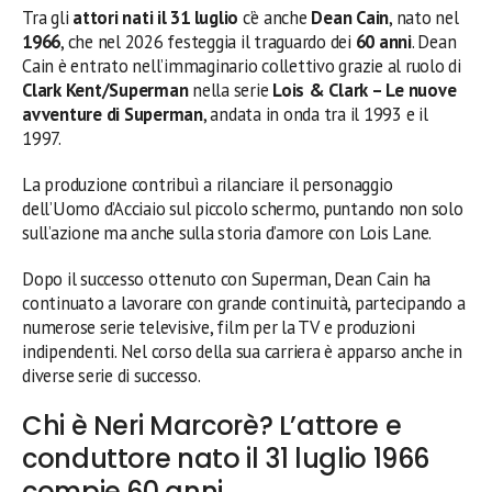
Tra gli
attori nati il 31 luglio
c’è anche
Dean Cain
, nato nel
1966
, che nel 2026 festeggia il traguardo dei
60 anni
. Dean
Cain è entrato nell’immaginario collettivo grazie al ruolo di
Clark Kent/Superman
nella serie
Lois & Clark – Le nuove
avventure di Superman
, andata in onda tra il 1993 e il
1997.
La produzione contribuì a rilanciare il personaggio
dell’Uomo d’Acciaio sul piccolo schermo, puntando non solo
sull’azione ma anche sulla storia d’amore con Lois Lane.
Dopo il successo ottenuto con Superman, Dean Cain ha
continuato a lavorare con grande continuità, partecipando a
numerose serie televisive, film per la TV e produzioni
indipendenti. Nel corso della sua carriera è apparso anche in
diverse serie di successo.
Chi è Neri Marcorè? L’attore e
conduttore nato il 31 luglio 1966
compie 60 anni