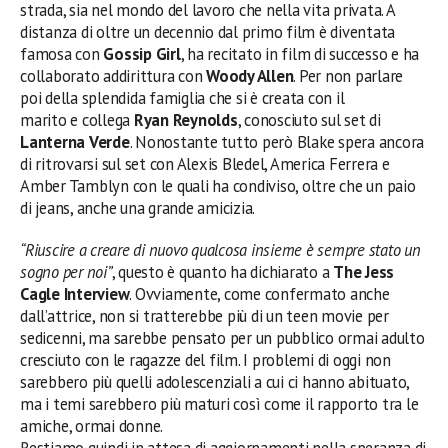
strada, sia nel mondo del lavoro che nella vita privata. A
distanza di oltre un decennio dal primo film è diventata
famosa con
Gossip Girl
, ha recitato in film di successo e ha
collaborato addirittura con
Woody Allen
. Per non parlare
poi della splendida famiglia che si è creata con il
marito e collega
Ryan Reynolds
, conosciuto sul set di
Lanterna Verde
. Nonostante tutto però Blake spera ancora
di ritrovarsi sul set con Alexis Bledel, America Ferrera e
Amber Tamblyn con le quali ha condiviso, oltre che un paio
di jeans, anche una grande amicizia.
“Riuscire a creare di nuovo qualcosa insieme è sempre stato un
sogno per noi”
, questo è quanto ha dichiarato a
The Jess
Cagle Interview
. Ovviamente, come confermato anche
dall’attrice, non si tratterebbe più di un teen movie per
sedicenni, ma sarebbe pensato per un pubblico ormai adulto
cresciuto con le ragazze del film. I problemi di oggi non
sarebbero più quelli adolescenziali a cui ci hanno abituato,
ma i temi sarebbero più maturi così come il rapporto tra le
amiche, ormai donne.
Restiamo quindi in attesa di aggiornamenti nella speranza di