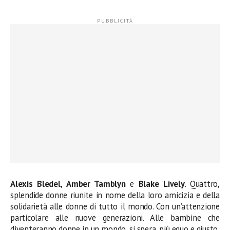
Alexis Bledel
,
Amber Tamblyn
e
Blake Lively
. Quattro,
splendide donne riunite in nome della loro amicizia e della
solidarietà alle donne di tutto il mondo. Con un’attenzione
particolare alle nuove generazioni. Alle bambine che
diventeranno donne in un mondo, si spera, più equo e giusto,