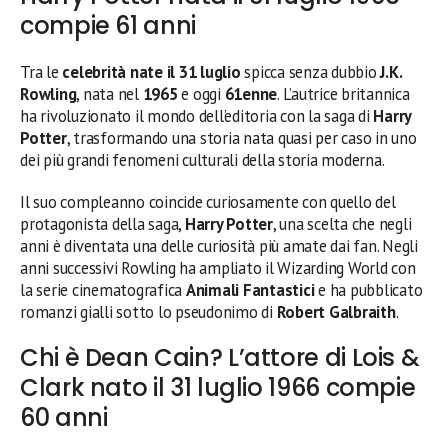
compie 61 anni
Tra le
celebrità nate il 31 luglio
spicca senza dubbio
J.K.
Rowling
, nata nel
1965
e oggi
61enne
. L’autrice britannica
ha rivoluzionato il mondo dell’editoria con la saga di
Harry
Potter
, trasformando una storia nata quasi per caso in uno
dei più grandi fenomeni culturali della storia moderna.
Il suo compleanno coincide curiosamente con quello del
protagonista della saga,
Harry Potter
, una scelta che negli
anni è diventata una delle curiosità più amate dai fan. Negli
anni successivi Rowling ha ampliato il Wizarding World con
la serie cinematografica
Animali Fantastici
e ha pubblicato
romanzi gialli sotto lo pseudonimo di
Robert Galbraith
.
Chi è Dean Cain? L’attore di Lois &
Clark nato il 31 luglio 1966 compie
60 anni