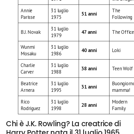
Annie
31 luglio
The
51 anni
Parisse
1975
Following
31 luglio
B.J. Novak
47 anni
The Office
1979
Wunmi
31 luglio
40 anni
Loki
Mosaku
1986
Charlie
31 luglio
38 anni
Teen Wolf
Carver
1988
Beatrice
31 luglio
Buongiorn
31 anni
Arnera
1995
mamma!
Rico
31 luglio
Modern
28 anni
Rodriguez
1998
Family
Chi è J.K. Rowling? La creatrice di
Harry Potter nata il 31 luglio 1965