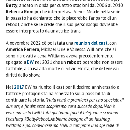
Betty
, andato in onda per quattro stagioni dal 2006 al 2010.
Rebecca Romijn
, che interpretava Alexis Meade nella serie,
in passato ha dichiarato che le piacerebbe far parte di un
reboot, anche se le crede che il suo personaggio dovrebbe
essere interpretato da un’attrice trans.
A novembre 2022 c’è poi stata una
reunion del cast
, con
America Ferrera
, Michael Urie e Vanessa Williams che si
sono ritrovati a cena. Williams aveva precedentemente
spiegato a
EW
nel 2021 che un
reboot
potrebbe non essere
fattibile, a causa alla morte di Silvio Horta, che deteneva i
diritti dello show.
Nel
2017
EW ha riunito il cast per il decimo anniversario e
l’attrice protagonista ha scherzato sulla possibilità di
continuare la storia.
“Hulu verrà a prenderci per uno speciale di
due ore, e finalmente scopriremo cosa succede dopo. Non è
vero, ma se lo twitti, tutti qui tirano fuori il telefono e scrivono
l’hashtag #BettyReboot. Abbiamo bisogno di un hashtag,
twittarlo e poi convinceremo Hulu a comprare uno speciale di