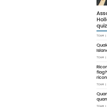
Ass
Holl
quiz
TEAM |
Qual
Islan
TEAM |
Rico
flag?
ricon
TEAM |
Quant
quan
TEAM |