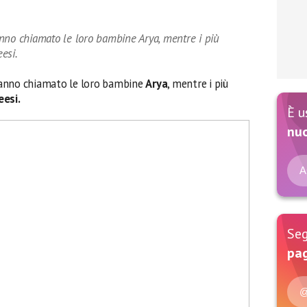
nno chiamato le loro bambine Arya, mentre i più
esi.
hanno chiamato le loro bambine
Arya
, mentre i più
eesi.
È u
nu
A
Seg
pag
@