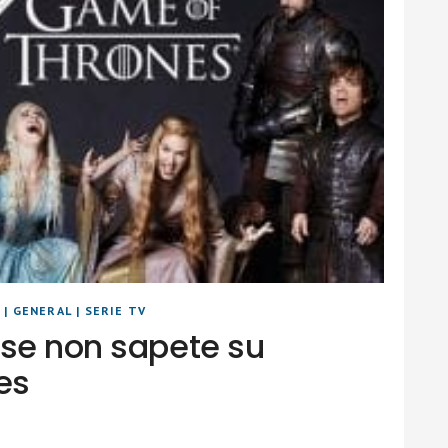
S
|
GENERAL
|
SERIE TV
rse non sapete su
es