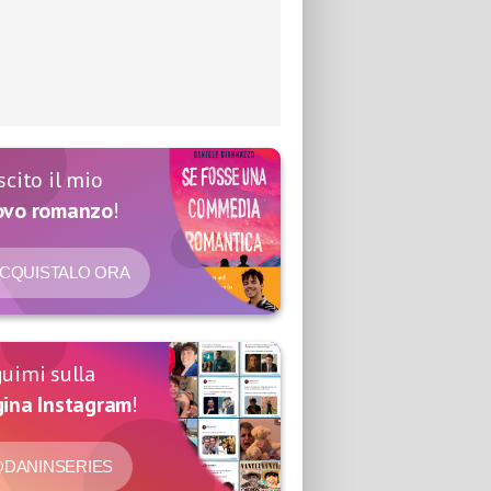
scito il mio
ovo romanzo
!
CQUISTALO ORA
uimi sulla
ina Instagram
!
DANINSERIES