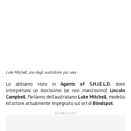
Luke Mitchell, uno degli australiani più sexy
Lo abbiamo visto in
Agents of S.H.I.E.L.D.
dove
intrepretava un dolcissimo (se non manzissimo)
Lincoln
Campbell
. Parliamo dell’australiano
Luke Mitchell
, modello
ed attore attualmente impegnato sul set di
Blindspot
.