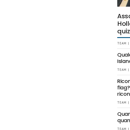
Ass
Holl
quiz
TEAM |
Qual
Islan
TEAM |
Rico
flag?
ricon
TEAM |
Quant
quan
TEAM |