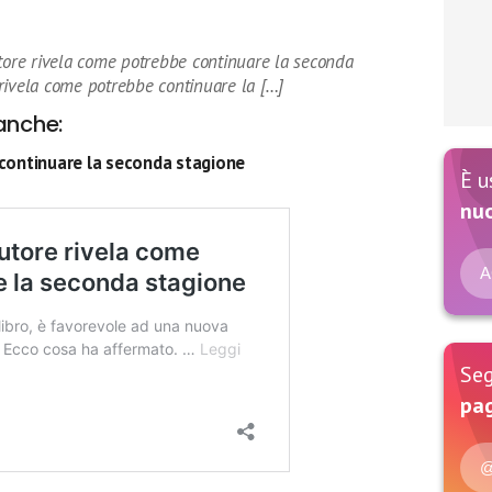
utore rivela come potrebbe continuare la seconda
rivela come potrebbe continuare la […]
anche:
 continuare la seconda stagione
È u
nu
A
Seg
pag
@