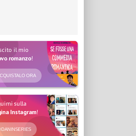
scito il mio
ovo romanzo
!
CQUISTALO ORA
uimi sulla
ina Instagram
!
DANINSERIES