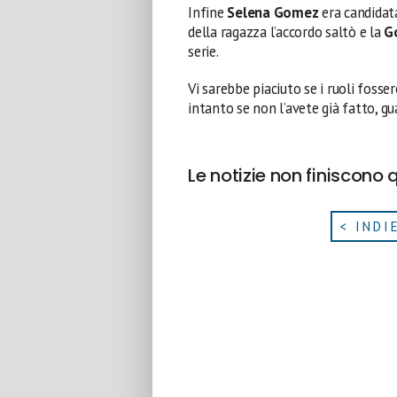
Infine
Selena Gomez
era candidata
della ragazza l’accordo saltò e la
G
serie.
Vi sarebbe piaciuto se i ruoli fosse
intanto se non l’avete già fatto, g
Le notizie non finiscono q
< INDI