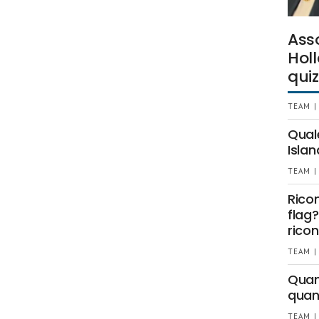
Ass
Holl
quiz
TEAM |
Qual
Islan
TEAM |
Rico
flag?
ricon
TEAM |
Quant
quan
TEAM |