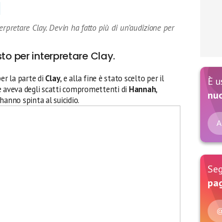
erpretare Clay. Devin ha fatto più di un’audizione per
to per interpretare Clay.
er la parte di
Clay
, e alla fine è stato scelto per il
È u
e aveva degli scatti compromettenti di
Hannah
,
nu
hanno spinta al suicidio.
A
Seg
pag
@