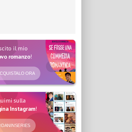
scito il mio
ovo romanzo
!
CQUISTALO ORA
uimi sulla
ina Instagram
!
DANINSERIES