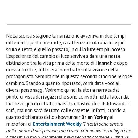
Nella scorsa stagione la narrazione avveniva in due tempi
differenti, quello presente, caratterizzato da una luce più
scura e tetra, e quello passato, in cui la luce era più accesa.
L’espediente del cambio di luce serviva a dare una netta
distinzione tra la vita prima della morte di
Hannah
e dopo
di essa. Inoltre, tutto era incentrato sulla visione della
protagonista. Sembra che in questa seconda stagione le cose
cambino. Stando a quanto riportato, verrà data voce ai
diversi personaggi. Vedremo quindi la storia narrata dal
punto di vista dei ragazzi che sono coinvolti nella faccenda.
L’utilizzo quindi dell’alternarsi tra flashback e flshfoward ci
sarà, ma non sarà dettato dalle cassette. Infatti, stando a
quanto dichiarato dallo showrunner
Brian Yorkey
ai
microfoni di
Entertainment Weekly
“i nastri sono ancora
nella mente delle persone, ma ci sarà una nuova tecnologia che
svolgerà un ruolo importante nella seconda stagione. Quindi le