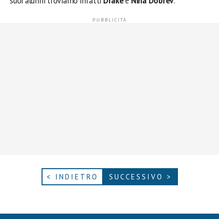
suoi alunni troviamo infatti
Drake
e
Nina Dobrev
.
< INDIETRO
SUCCESSIVO >