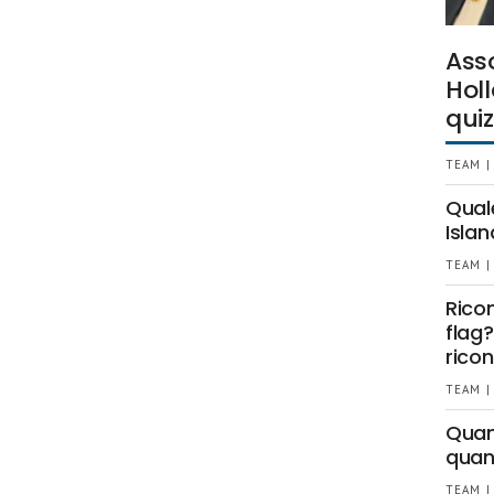
Ass
Holl
quiz
TEAM |
Qual
Islan
TEAM |
Rico
flag?
ricon
TEAM |
Quant
quan
TEAM |