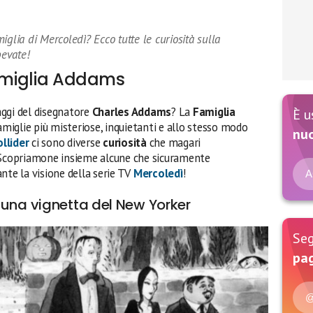
iglia di Mercoledì? Ecco tutte le curiosità sulla
evate!
Famiglia Addams
ggi del disegnatore
Charles Addams
? La
Famiglia
È u
miglie più misteriose, inquietanti e allo stesso modo
nu
ollider
ci sono diverse
curiosità
che magari
. Scopriamone insieme alcune che sicuramente
nte la visione della serie TV
Mercoledì
!
A
 una vignetta del New Yorker
Seg
pag
@