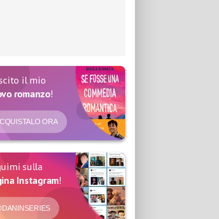
scito il mio
ovo romanzo
!
CQUISTALO ORA
uimi sulla
ina Instagram
!
DANINSERIES