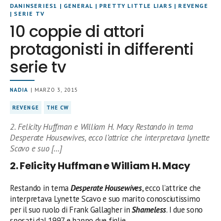
DANINSERIES1
|
GENERAL
|
PRETTY LITTLE LIARS
|
REVENGE
|
SERIE TV
10 coppie di attori
protagonisti in differenti
serie tv
NADIA
| MARZO 3, 2015
REVENGE
THE CW
2. Felicity Huffman e William H. Macy Restando in tema
Desperate Housewives, ecco l’attrice che interpretava Lynette
Scavo e suo […]
2. Felicity Huffman e William H. Macy
Restando in tema
Desperate Housewives
, ecco l’attrice che
interpretava Lynette Scavo e suo marito conosciutissimo
per il suo ruolo di Frank Gallagher in
Shameless
. I due sono
sposati dal 1997 e hanno due figlie.