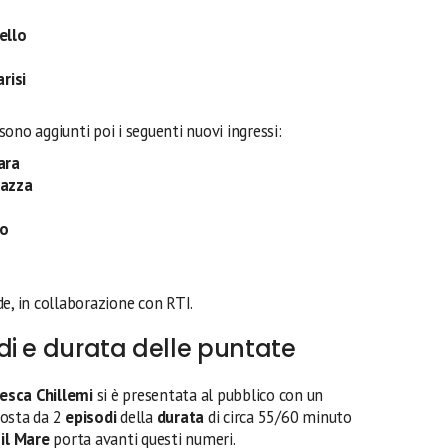
ello
risi
sono aggiunti poi i seguenti nuovi ingressi:
ara
iazza
to
e, in collaborazione con RTI.
i e durata delle puntate
esca Chillemi
si è presentata al pubblico con un
posta da 2
episodi
della
durata
di circa 55/60 minuto
 il Mare
porta avanti questi numeri.