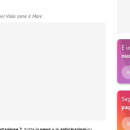
er Viola come il Mare
È u
nu
A
Seg
pag
@
stagione 2
: tutte le
news
e le
anticipazioni
su