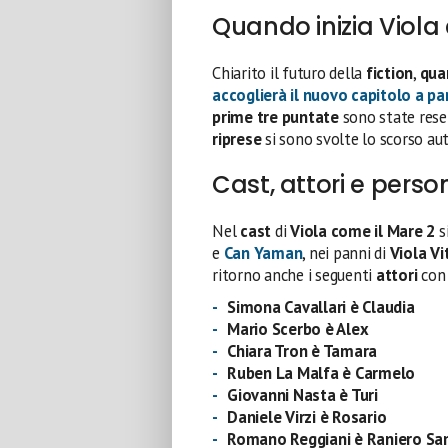
Quando inizia Viola
Chiarito il futuro della
fiction
,
qua
accoglierà il nuovo capitolo a pa
prime tre puntate
sono state rese
riprese
si sono svolte lo scorso aut
Cast, attori e pers
Nel
cast
di
Viola come il Mare 2
s
e
Can Yaman
, nei panni di
Viola Vi
ritorno anche i seguenti
attori
con 
Simona Cavallari è Claudia
Mario Scerbo è Alex
Chiara Tron è Tamara
Ruben La Malfa è Carmelo
Giovanni Nasta è Turi
Daniele Virzi è Rosario
Romano Reggiani è Raniero S