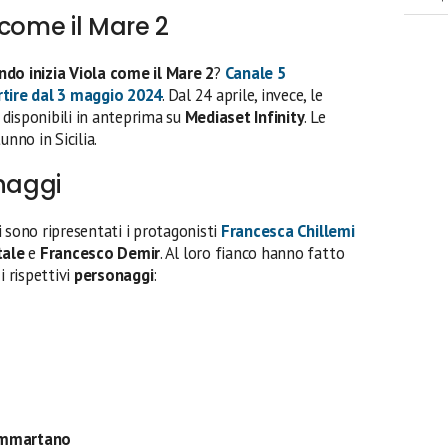
 come il Mare 2
ndo inizia Viola come il Mare 2
?
Canale 5
rtire dal
3 maggio 2024
. Dal 24 aprile, invece, le
 disponibili in anteprima su
Mediaset Infinity
. Le
unno in Sicilia.
onaggi
i sono ripresentati i protagonisti
Francesca Chillemi
tale
e
Francesco Demir
. Al loro fianco hanno fatto
i rispettivi
personaggi
:
ammartano