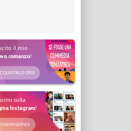
scito il mio
ovo romanzo
!
CQUISTALO ORA
uimi sulla
ina Instagram
!
DANINSERIES