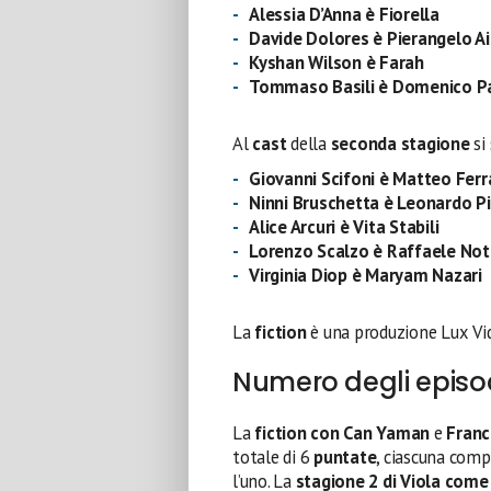
Alessia D’Anna è Fiorella
Davide Dolores è Pierangelo Ai
Kyshan Wilson è Farah
Tommaso Basili è Domenico Pa
Al
cast
della
seconda stagione
si 
Giovanni Scifoni è Matteo Ferr
Ninni Bruschetta è Leonardo P
Alice Arcuri è Vita Stabili
Lorenzo Scalzo è Raffaele No
Virginia Diop è Maryam Nazari
La
fiction
è una produzione Lux Vid
Numero degli episod
La
fiction con Can Yaman
e
Franc
totale di 6
puntate
, ciascuna com
l’uno. La
stagione 2 di Viola come