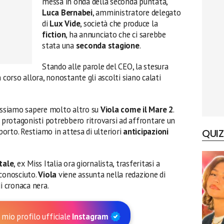
messa in onda della seconda puntata,
Luca Bernabei
, amministratore delegato
di
Lux Vide
, società che produce la
fiction
, ha annunciato che ci sarebbe
stata una
seconda stagione
.
Stando alle parole del CEO, la stesura
 corso allora, nonostante gli ascolti siano calati
ssiamo sapere molto altro su
Viola come il Mare 2
.
e protagonisti potrebbero ritrovarsi ad affrontare un
orto. Restiamo in attesa di ulteriori
anticipazioni
QUIZ
tale
, ex Miss Italia ora giornalista, trasferitasi a
 conosciuto.
Viola
viene assunta nella redazione di
i cronaca nera.
 mio profilo ufficiale
Instagram