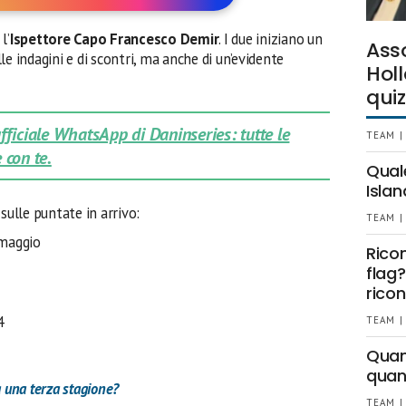
l’
Ispettore Capo Francesco Demir
. I due iniziano un
Ass
e indagini e di scontri, ma anche di un’evidente
Holl
quiz
 ufficiale WhatsApp di Daninseries: tutte le
TEAM |
 con te.
Qual
Islan
i
sulle puntate in arrivo:
TEAM |
 maggio
Rico
flag?
ricon
4
TEAM |
Quant
quan
 una terza stagione?
TEAM |