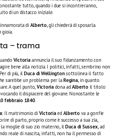
Nonostante tutto, quando i due si incontreranno,
ito di un distacco iniziale.
i innamorata di
Alberto
, gli chiederà di sposarla.
 gioia.
ata – trama
Quando
Victoria
annuncia il suo fidanzamento con
gire bene alla notizia. I politici, infatti, sembrino non
r di più, il
Duca di Wellington
sottolinea il fatto
l che sarebbe un problema per la
Regina
, in quanto
are. A quel punto,
Victoria
dona ad
Alberto
il titolo
ovocando il dispiacere del giovane. Nonostante le
10 febbraio 1840
.
a
: Il matrimonio di
Victoria
ed
Alberto
va a gonfie
rire di parto, proprio come è successo a sua zia,
 la moglie di suo zio materno, il
Duca di Sussex
, ad
do reale di nascita, infatti, non ha il permesso di