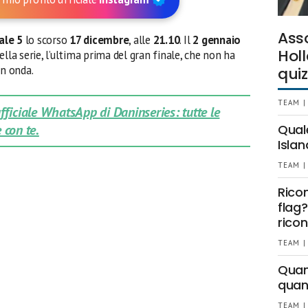
Ass
ale 5
lo scorso
17 dicembre
, alle
21.10
. Il
2 gennaio
Holl
ella serie, l’ultima prima del gran finale, che non ha
in onda.
quiz
TEAM |
 ufficiale WhatsApp di Daninseries: tutte le
 con te.
Qual
Islan
TEAM |
Rico
flag?
ricon
TEAM |
Quant
quan
TEAM |