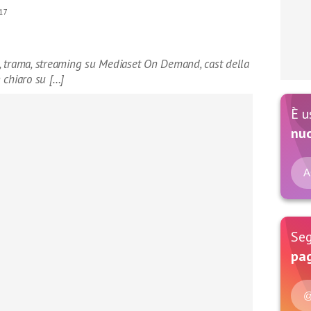
17
ni, trama, streaming su Mediaset On Demand, cast della
 chiaro su […]
È u
nu
A
Seg
pag
@