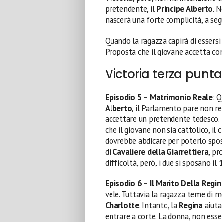
pretendente, il
Principe Alberto
. 
nascerà una forte complicità, a segu
Quando la ragazza capirà di essers
Proposta che il giovane accetta con
Victoria terza punt
Episodio 5 – Matrimonio Reale
: 
Alberto
, il Parlamento pare non rea
accettare un pretendente tedesco. Pe
che il giovane non sia cattolico, i
dovrebbe abdicare per poterlo spos
di
Cavaliere della Giarrettiera
, pr
difficoltà, però, i due si sposano il
Episodio 6 – Il Marito Della Regin
vele. Tuttavia la ragazza teme di mo
Charlotte
. Intanto, la
Regina
aiuta
entrare a corte. La donna, non essen