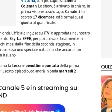
Victoria
, con protagonista
Jenna
Coleman
. Lo show, è arrivato in chiaro, in
prima visione assoluta, su
Canale 5
lo
scorso
17 dicembre
, ed è ormai quasi
giunto al gran finale.
 onda ufficiale inglese su
ITV
, è approdata nel nostro
mento
Sky
,
La EFFE
, per poi arrivare finalmente in
ochi mesi dalla fine della seconda stagione, in
trasmesso uno speciale natalizio, che ancora non
 italiano.
diamo la
terza e penultima puntata
della prima
QUIZ
 il sesto episodio, ed andrà in onda
martedì 2
 Canale 5 e in streaming su
ND
 mio profilo ufficiale
Instagram