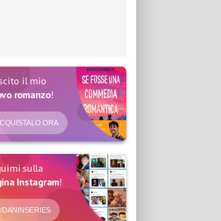
scito il mio
ovo romanzo
!
CQUISTALO ORA
uimi sulla
ina Instagram
!
DANINSERIES