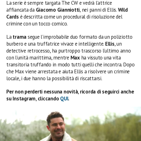
La serie è sempre targata The CW e vedrà l’attrice
affiancata da
Giacomo Gianniotti
, nei panni di Ellis.
Wild
Cards
è descritta come un procedural di risoluzione del
crimine con un tocco comico.
La
trama
segue l’improbabile duo formato da un poliziotto
burbero e una truffatrice vivace e intelligente.
Ellis
, un
detective retrocesso, ha purtroppo trascorso l’ultimo anno
con l’unità marittima, mentre
Max
ha vissuto una vita
transitoria truffando in modo tutti quelli che incontra. Dopo
che Max viene arrestata e aiuta Ellis a risolvere un crimine
locale, i due hanno la possibilità di riscattarsi.
Per non perderti nessuna novità, ricorda di seguirci anche
su Instagram, cliccando
QUI
.