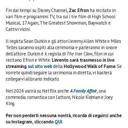
Fin dai tempi su Disney Channel,
Zac Efron
ha recitato in
vari film e programmi TV, tra cui i tre film di High School
Musical, 17 Again, The Greatest Showman, Baywatch e
Cattivi vicini.
Il regista Sean Durkin e gli attori Jeremy Allen White e Miles
Telles saranno ospiti alla cerimonia e parleranno in onore
dell’attore. Durkin è il regista di
The Iron Claw
, film in cui
recitano Efron e White.
L’evento sarà trasmesso in live
streaming
sul sito web
della
Hollywood Walk of Fame
. Se
vorrete quindi seguire la cerimonia in diretta, vi basterà
collegarvi all’orario indicato.
Nel 2024 uscirà su Netflix anche
A Family Affair
, una
commedia romantica con l’attore, Nicole Kidman e Joey
King.
Per non perderti nessuna novità, ricorda di seguirci anche
su Instagram, cliccando
QUI
.