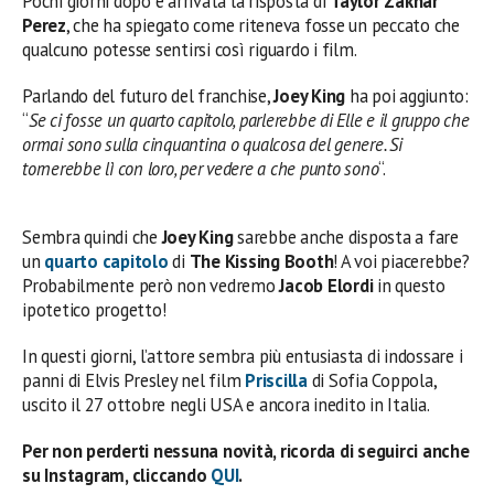
Pochi giorni dopo è arrivata la risposta di
Taylor Zakhar
Perez
, che ha spiegato come riteneva fosse un peccato che
qualcuno potesse sentirsi così riguardo i film.
Parlando del futuro del franchise,
Joey King
ha poi aggiunto:
“
Se ci fosse un quarto capitolo, parlerebbe di Elle e il gruppo che
ormai sono sulla cinquantina o qualcosa del genere. Si
tornerebbe lì con loro, per vedere
a che punto sono
“.
Sembra quindi che
Joey King
sarebbe anche disposta a fare
un
quarto capitolo
di
The Kissing Booth
! A voi piacerebbe?
Probabilmente però non vedremo
Jacob Elordi
in questo
ipotetico progetto!
In questi giorni, l’attore sembra più entusiasta di indossare i
panni di Elvis Presley nel film
Priscilla
di Sofia Coppola,
uscito il 27 ottobre negli USA e ancora inedito in Italia.
Per non perderti nessuna novità, ricorda di seguirci anche
su Instagram, cliccando
QUI
.