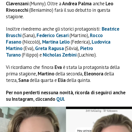
Clavenzani
(Munny). Oltre a
Andrea Palma
anche
Leo
Rivosecchi
(Beniamino) farà il suo debutto in questa
stagione.
Inoltre rivedremo anche gli storici protagonisti:
Beatrice
Bruschi
(Sana),
Federico Cesari
(Martino),
Rocco
Fasano
(Niccolò),
Martina Lelio
(Federica),
Ludovica
Martino
(Eva),
Greta Ragusa
(Silvia),
Pietro
Turano
(Filippo) e
Nicholas Zerbini
(Luchino).
Vi ricordiamo che finora
Eva
è stata la protagonista della
prima stagione,
Martino
della seconda,
Eleonora
della
terza,
Sana
della quarta e
Elia
della quinta.
Per non perderti nessuna novità, ricorda di seguirci anche
su Instagram, cliccando
QUI
.