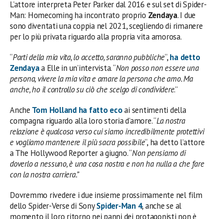
L’attore interpreta Peter Parker dal 2016 e sul set di Spider-
Man: Homecoming ha incontrato proprio
Zendaya
. I due
sono diventati una coppia nel 2021, scegliendo di rimanere
per lo più privata riguardo alla propria vita amorosa.
“
Parti della mia vita, lo accetto, saranno pubbliche
“,
ha detto
Zendaya
a Elle in un’intervista. “
Non posso non essere una
persona, vivere la mia vita e amare la persona che amo. Ma
anche, ho il controllo su ciò che scelgo di condividere
.”
Anche
Tom Holland
ha fatto eco
ai sentimenti della
compagna riguardo alla loro storia d’amore. “
La nostra
relazione è qualcosa verso cui siamo incredibilmente protettivi
e vogliamo mantenere il più sacra possibile
“, ha detto l’attore
a The Hollywood Reporter a giugno. “
Non pensiamo di
doverlo a nessuno, è una cosa nostra e non ha nulla a che fare
con la nostra carriera.”
Dovremmo rivedere i due insieme prossimamente nel film
dello Spider-Verse di Sony
Spider-Man 4
, anche se al
momento il loro ritorno nei panni dei protagonisti non è