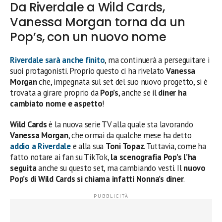
Da Riverdale a Wild Cards,
Vanessa Morgan torna da un
Pop’s, con un nuovo nome
Riverdale sarà anche finito
, ma continuerà a perseguitare i
suoi protagonisti. Proprio questo ci ha rivelato
Vanessa
Morgan
che, impegnata sul set del suo nuovo progetto, si è
trovata a girare proprio da
Pop’s
, anche se il
diner ha
cambiato nome e aspetto
!
Wild Cards
è la nuova serie TV alla quale sta lavorando
Vanessa Morgan
, che ormai da qualche mese ha detto
addio a
Riverdale
e alla sua
Toni Topaz
. Tuttavia, come ha
fatto notare ai fan su TikTok,
la scenografia Pop’s l’ha
seguita
anche su questo set, ma cambiando vesti. Il
nuovo
Pop’s di Wild Cards si chiama infatti Nonna’s diner
.