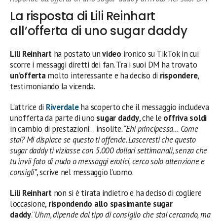
La risposta di Lili Reinhart
all’offerta di uno sugar daddy
Lili Reinhart
ha postato un
video
ironico su TikTok in cui
scorre i messaggi diretti dei fan. Tra i suoi DM ha trovato
un’offerta
molto interessante e ha deciso di
rispondere
,
testimoniando la vicenda.
L’attrice di
Riverdale
ha scoperto che il messaggio includeva
un’offerta da parte di uno
sugar daddy
, che le
offriva soldi
in cambio di prestazioni… insolite
. “Ehi principessa… Come
stai? Mi dispiace se questo ti offende. Lasceresti che questo
sugar daddy ti viziasse con 5.000 dollari settimanali, senza che
tu invii foto di nudo o messaggi erotici, cerco solo attenzione e
consigli”
, scrive nel messaggio l’uomo.
Lili Reinhart
non si è tirata indietro e ha deciso di cogliere
l’occasione,
rispondendo allo spasimante sugar
daddy
.”
Uhm, dipende dal tipo di consiglio che stai cercando, ma