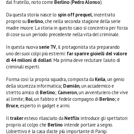
dal fratello, noto come
Berlino
(
Pedro Alonso
).
Da questa storia nasce lo
spin off prequel
, incentrato
proprio su
Berlino
, che nella seconda stagione della serie
madre muore. La storia in questo caso si concentra per forza
di cose su un periodo precedente nella vita del criminale.
In questa nuova
serie TV
, il protagonista sta preparando
uno dei suoi colpi più estremi:
far sparire gioielli del valore
di 44 milioni di dollari
. Ma prima deve reclutare l’aiuto di
criminali esperti.
Forma così la propria squadra, composta da
Keila
, un genio
della sicurezza informatica;
Damián
, un accademico e
stretto amico di
Berlino
;
Cameron
, un avventuriero che vive
al limite;
Roi
, un fabbro e fedele compagno di
Berlino
; e
Bruce
, esperto in gadget e armi.
Il
trailer
esteso rilasciato da
Netflix
introduce gli spettatori
proprio al colpo che
Berlino
intende portare a segno.
L’obiettivo è la casa d’aste più importante di Parigi.