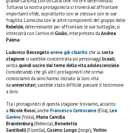
grande carisma, con un carattere forte e determinato.
Tuttavia la nostra protagonista si troverà ad affrontare
importanti sfide, soprattutto con se stessa e con le sue
fragilità. L’amicizia con le altre componenti del gruppo delle
Rebelde
, determinante per affrontare le sue battaglie, si
intreccerà con l’arrivo di
Giulio
, interpretato da
Andrea
Palma
.
Ludovico Bessegato
aveva già chiarito
che la
sesta
stagione
si sarebbe concentrata sui personaggi
liceali
,
senza
quindi uscire dal tema della vita adolescenziale
.
Considerando che gli altri protagonisti che ormai
conosciamo da anni hanno iniziato la loro vita
da
universitari
, sarebbe stato difficile passare il testimone
a loro.
Tra i protagonisti di questa stagione troviamo, accanto
a
Nicole Rossi
, anche
Francesco Centorame
(Elia),
Lea
Gavino
(Viola),
Maria Camilla
Brandenburg
(Rebecca),
Benedetta
Santibelli
(Fiorella),
Cosimo Longo
(Jorge),
Yothin