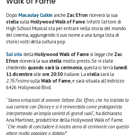
Walk of Fame
Dopo
Macaulay Culkin
anche
Zac Efron
riceverà la sua
stella
sulla
Hollywood Walk of Fame
. Infatti l’attore di
High School Musical sta per entrare nella storia del mondo
del cinema, aggiungendo il suo nome a una lunga lista di
storici volti della cultura pop.
Sul sito
della
Hollywood Walk of Fame
si legge che
Zac
Efron
riceverà la sua
stella
molto presto. Se vi state
chiedendo
quando sarà la cerimonia
, questa si terrà
lunedì
11 dicembre
alle
ore 20:30
italiane. La
stella
sarà la
2.767esima
sulla
Walk of Fame
, e sarà situata all’indirizzo
6426 Hollywood Blvd.
“
Siamo entusiasti di onorare l’attore Zac Efron, che ha iniziato la
sua carriera con Disney e si è reinventato come protagonista
interpretando un’ampia varietà di grandi ruoli
“, ha dichiarato
Ana Martinez, produttrice della Hollywood Walk of Fame.
“
Che modo di concludere il nostro anno di cerimonie con questo
attore molto popolare e dotato!”