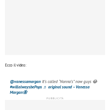
Ecco il video:
@vanessamorgan
It’s called “Nonna’s” now guys 😂
#willalwaysbePops
♬ original sound – Vanessa
Morgan🦋