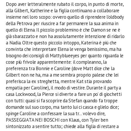
Dopo aver letteralmente rubato il corpo, in punto di morte,
alla Gilbert, Katherine e la figlia continuano a collaborare
insieme nel loro scopo: ovvero quello di riprendere l’oldbody
della Petrova per riuscire a far permanere la sua anima in
quello di Elena. Il piccolo problemino è che Damon se ne è
già sbarazzato e non ha assolutamente intenzione di ridarlo
a Nadia. Oltre questo piccolo intoppo, Katerina è più che
convinta che interpretare Elena le venga benissimo, ma ha
bisogno dei consigli di Mattyblueeyes per quanto riguarda le
cose più frivole apparentemente: il compleanno, la
preferenza tra Bonnie e Caroline (dove Matt dice che la
Gilbert non ne ha, ma a me sembra proprio palese che lei
preferisca la ex streghetta, mentre Kat stia provando
empatia per Caroline), il modo di vestire.
Durante il party a
casa Lockwood, la Pierce si diverte a fare un po’ di giochetti
con tutti: quasi si fa scoprire da Stefan quando fa troppe
domande sul suo corpo,
ma tanto lui ci casca e glielo dice
;
spinge Caroline a confessare la sua tr… volevo dire,
PASSEGGIATA NEI BOSCHI con Klaus, con Tyler ben
sintonizzato a sentire tutto; chiede alla figlia di restare a