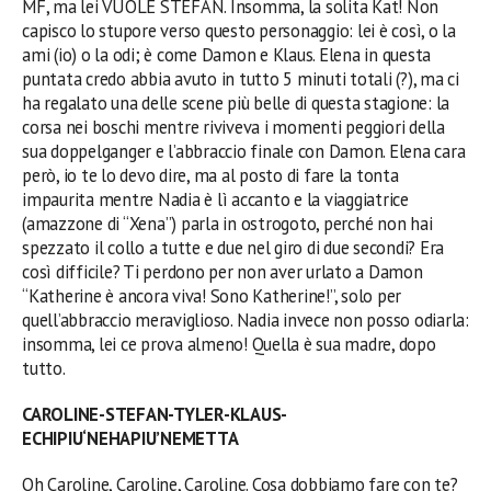
MF, ma lei VUOLE STEFAN. Insomma, la solita Kat! Non
capisco lo stupore verso questo personaggio: lei è così, o la
ami
(io)
o la odi; è come Damon e Klaus. Elena in questa
puntata credo abbia avuto in tutto 5 minuti totali (?), ma ci
ha regalato una delle scene più belle di questa stagione: la
corsa nei boschi mentre riviveva i momenti peggiori della
sua doppelganger e l’abbraccio finale con Damon. Elena cara
però, io te lo devo dire, ma al posto di fare la tonta
impaurita mentre Nadia è lì accanto e la viaggiatrice
(amazzone di “Xena”)
parla in ostrogoto, perché non hai
spezzato il collo a tutte e due nel giro di due secondi?
E
ra
così difficile? Ti perdono per non aver urlato a Damon
“Katherine è ancora viva! Sono Katherine!”, solo per
quell’abbraccio meraviglioso. Nadia invece non posso odiarla:
insomma, lei ce prova almeno!
Quella è sua madre, dopo
tutto.
CAROLINE-STEFA
N
-TYLER-KLAUS-
ECHIPI
U
‘NEHAPIU’NEMETTA
Oh Caroline, Caroline, Caroline. Cosa dobbiamo fare con te?