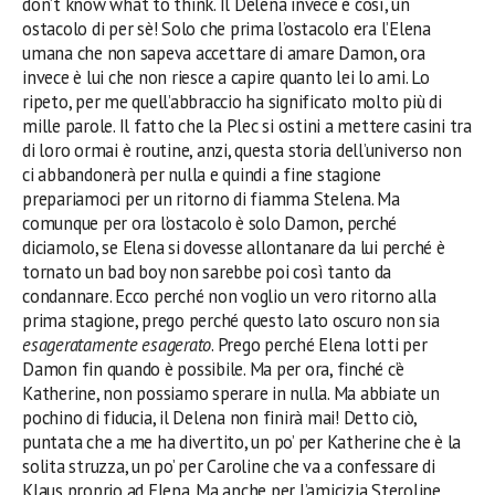
don’t know what to think. Il Delena invece è così, un
ostacolo di per sè! Solo che prima l’ostacolo era l’Elena
umana che non sapeva accettare di amare Damon, ora
invece è lui che non riesce a capire quanto lei lo ami. Lo
ripeto, per me quell’abbraccio ha significato molto più di
mille parole. Il fatto che la Plec si ostini a mettere casini tra
di loro ormai è routine, anzi, questa storia dell’universo non
ci abbandonerà per nulla e quindi a fine stagione
prepariamoci per un ritorno di fiamma Stelena.
Ma
comunque p
er ora l’ostacolo
è
solo Damon, perché
diciamolo, se Elena si dovesse allontanare da lui perché è
tornato un bad boy non sarebbe poi così tanto da
condannare. Ecco perché non voglio un vero ritorno alla
prima stagione, prego perché questo lato oscuro non sia
esageratamente esagerato
. Prego perché Elena lotti per
Damon fin quando è possibile. Ma per ora, finché c’è
Katherine, non possiamo sperare in nulla. Ma abbiate un
pochino di fiducia, il Delena non finirà mai! Detto ciò,
puntata che a me ha divertito, un po’ per Katherine che è la
solita struzza, un po’ per Caroline che va a confessare di
Klaus proprio ad Elena. Ma anche per l’amicizia Steroline,