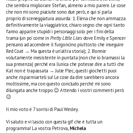
che sembra migliorare Stefan, almeno a mio parere. Le cose
che non mi sono piaciute sono
due
però, e qui si parla
proprio di sceneggiatura assurda: 1. Elena che non ammazza
definitivamente la viaggiatrice, chiaro segno che ogni tanto
fanno apparire stupidi i personaggi solo per i fini della
trama (un po’ come in
Pretty Little Liars
dove Emily e Spencer
pensano ad accendere il furgoncino piuttosto che inseguire
Red Coat → Ma questa è un’altra storia); 2. Bonnie
volutamente inesistente in puntata (non che io bramassi la
sua presenza) perché era l’unica che potesse dire a tutti che
Kat non è trapassata → Julie Plec, questi giochetti puoi
anche risparmiarteli su!
Le cose da dire sarebbero ancora
moltissime, ma
con questo concludo perché mi sono
dilungata
anche
troppo 😉 Attendo i vostri commenti
però
😉
Il mio voto è 7 sorrisi di Paul Wesley.
Vi saluto e vi lascio con questa gif che è tutt
a
un
programma! La vostra Petrova,
Michela