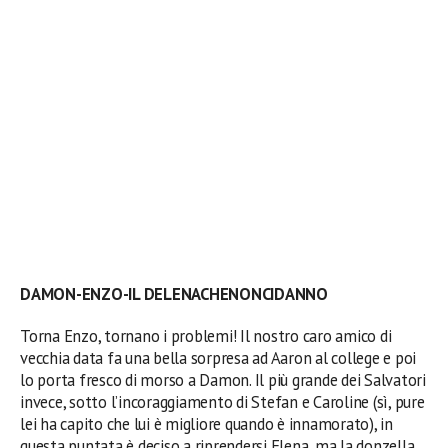
DAMON-ENZO-IL DELENACHENONCIDANNO
Torna Enzo, tornano i problemi! Il nostro caro amico di
vecchia data fa una bella sorpresa ad Aaron al college e poi
lo porta fresco di morso a Damon. Il più grande dei Salvatori
invece,
sotto l’incoraggiamento
di
Stefan e Caroline (sì, pure
lei ha capito che lui è migliore quando è innamorato), in
questa puntata è deciso a riprendersi Elena, ma la donzella