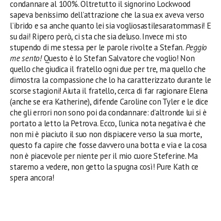
condannare
al 100%.
Oltretutto il signorino Lockwood
sapeva benissimo dell’attrazione che la sua ex aveva verso
l’ibrido e sa anche quanto lei sia vogliosastilesaratommasi! E
su dai!
Ripero però, ci sta che sia deluso. Invece mi sto
stupendo di
me stessa
per
le parole rivolte a
Stefan.
Peggio
me sento!
Questo è lo Stefan Salvatore che voglio! Non
quello che giudica il fratello ogni due per tre, ma quello che
dimostra la compassione che lo ha caratterizzato
durante
le
scorse stagioni! Aiuta il fratello, cerca di far ragionare Elena
(anche se era Katherine), difende Caroline con Tyler e le dice
che gli errori non sono poi da condannare: d’altronde lui si è
portato a letto la Petrova. Ecco, l’unica nota negativa è che
non mi è piaciuto il suo non dispiacere verso la sua morte,
questo fa capire che fosse davvero una botta e via e la cosa
non è piacevole per niente per il mio cuore Steferine. Ma
staremo a vedere, non getto la spugna così! Pure Kath ce
spera ancora!