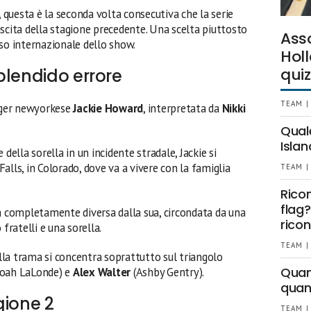
, questa è la seconda volta consecutiva che la serie
scita della stagione precedente. Una scelta piuttosto
Ass
so internazionale dello show.
Holl
quiz
plendido errore
TEAM |
nager newyorkese
Jackie Howard
, interpretata da
Nikki
Qual
Islan
della sorella in un incidente stradale, Jackie si
 Falls, in Colorado, dove va a vivere con la famiglia
TEAM |
Rico
flag?
tà completamente diversa dalla sua, circondata da una
ricon
ratelli e una sorella.
TEAM |
ella trama si concentra soprattutto sul triangolo
Quant
oah LaLonde) e
Alex Walter
(Ashby Gentry).
quan
gione 2
TEAM |