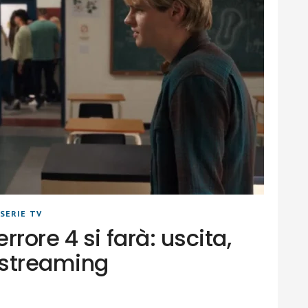
SERIE TV
rore 4 si farà: uscita,
e streaming