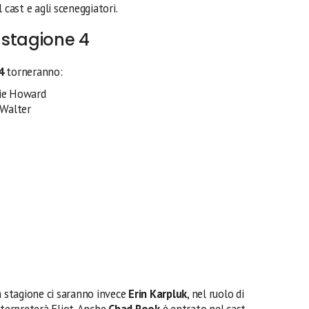
 cast e agli sceneggiatori.
a stagione 4
4
torneranno:
kie Howard
 Walter
a stagione ci saranno invece
Erin Karpluk
, nel ruolo di
nterpreterà Eliot. Anche
Chad Rook
è entrato nel cast.