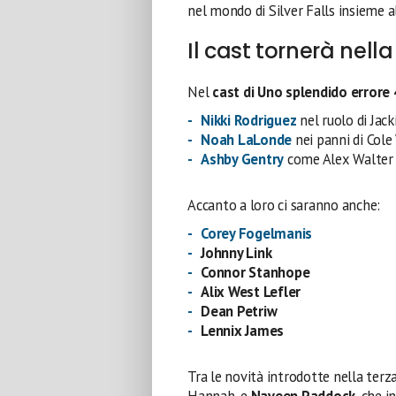
nel mondo di Silver Falls insieme al
Il cast tornerà nell
Nel
cast di Uno splendido errore 
Nikki Rodriguez
nel ruolo di Jac
Noah LaLonde
nei panni di Cole
Ashby Gentry
come Alex Walter
Accanto a loro ci saranno anche:
Corey Fogelmanis
Johnny Link
Connor Stanhope
Alix West Lefler
Dean Petriw
Lennix James
Tra le novità introdotte nella terz
Hannah, e
Naveen Paddock
, che i