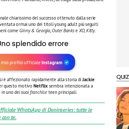
nale chiarissimo del successo ottenuto dalla serie
iventata ormai uno dei titoli young adult più seguiti
omeni come
Ginny & Georgia
,
Outer Banks
e
XO, Kitty
.
 Uno splendido errore
 mio profilo ufficiale
Instagram
QUIZ
 si è affezionato rapidamente alla storia di
Jackie
Per questo motivo
Netflix
sembra intenzionata a
e
in uno dei suoi
franchise
teen principali.
 ufficiale WhatsApp di Daninseries: tutte le
 con te.