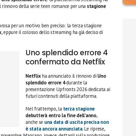
l rinnovo della serie teen romance per una
stagione
rosa per un motivo ben preciso: la terza stagione
x
, eppure il colosso dello streaming ha già deciso di
Uno splendido errore 4
confermato da Netflix
Netflix
ha annunciato il rinnovo di
Uno
splendido errore 4
durante la
presentazione Upfronts 2026 dedicata ai
futuri contenuti della piattaforma.
Nel frattempo, la
terza stagione
debutterà entro la fine dell’anno
,
anche se
una data di uscita precisa non
è stata ancora annunciata
. Le riprese,
o novembre. Mancano, invece, dettagli sulla produzione