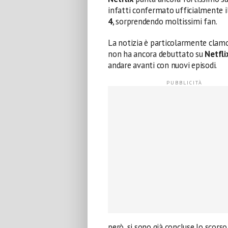
infatti confermato ufficialmente i
4
, sorprendendo moltissimi fan.
La notizia è particolarmente clamo
non ha ancora debuttato su
Netfli
andare avanti con nuovi episodi.
però, si sono già concluse lo scors