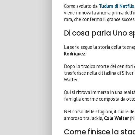
Come svelato da
Tudum di Netflix
viene rinnovata ancora prima dell’u
rara, che conferma il grande succes
Di cosa parla Uno s
La serie segue la storia della tee
Rodriguez
.
Dopo la tragica morte dei genitori e 
trasferisce nella cittadina di Silver
Walter.
Qui si ritrova immersa in una real
famiglia enorme composta da otto f
Nel corso delle stagioni, il cuore d
amoroso tra Jackie,
Cole Walter
(N
Come finisce la sta