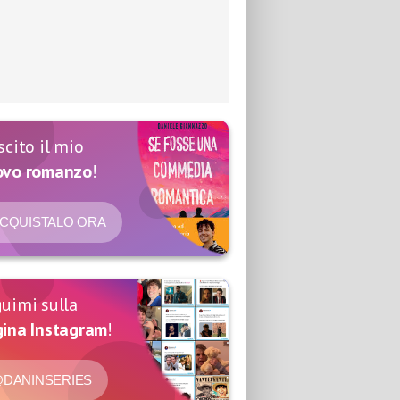
scito il mio
ovo romanzo
!
CQUISTALO ORA
uimi sulla
ina Instagram
!
DANINSERIES