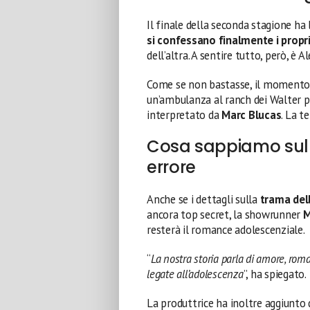
Il finale della seconda stagione h
si confessano finalmente i propr
dell’altra. A sentire tutto, però, è A
Come se non bastasse, il momento 
un’ambulanza al ranch dei Walter pe
interpretato da
Marc Blucas
. La t
Cosa sappiamo sull
errore
Anche se i dettagli sulla
trama dell
ancora top secret, la showrunner
M
resterà il romance adolescenziale.
“
La nostra storia parla di amore, roma
legate all’adolescenza
”, ha spiegato.
La produttrice ha inoltre aggiunto 