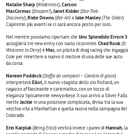
Natalie Sharp
(
Wilderness
),
Carson
MacCormac
(
Shazam!
),
Janet Kidder
(
Star Trek:
Discovery
),
Riele Downs
(
Bel-Air
) e
Jake Manley
(
The Order
).
Capiremo più avanti se ci sarà ancora posto per loro.
Nel mentre possiamo riportare che
Uno Splendido Errore 3
accoglierà tre new entry con ruolo ricorrente.
Chad Rook
(
It:
Welcome to Derry
) è
Mac
, un pilota di drag racing che ingaggia
Cole per rimettere a nuovo il motore di una delle sue auto
da corsa.
Naveen Paddock
(
Stoffa da campioni – Cambio di gioco
)
interpreterà
Eliot
, il nuovo stagista dello zio Richard, un
ragazzo affascinante e carismatico, con un tocco di
eleganza tipicamente newyorkese. Il suo arrivo a Silver Falls
mette
Jackie
in una posizione complicata, divisa tra la sua
vecchia vita a Manhattan e quella nuova nella campagna del
Colorado.
Erin Karpluk
(
Being Erica
) vestirà invece i panni di
Hannah
, la