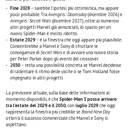
Fine 2028
– sarebbe l’ipotesi più ottimistica, ma appare
poco probabile. Tra
Avengers: Doomsday
(dicembre 2026) e
Avengers: Secret Wars
(dicembre 2027), oltre ai numerosi
altri progetti Marvel già annunciati, lo spazio per un
nuovo Spider-Man è molto ridotto.
Estate 2029
– è la finestra che oggi appare più plausibile.
Consentirebbe a Marvel e Sony di sfruttare le
conseguenze di
Secret Wars
e di avviare una nuova storia
per Peter Parker dopo gli eventi del crossover.
2030
– resta una possibilità concreta se Marvel decidesse
di rallentare il ritmo delle uscite o se Tom Holland fosse
impegnato in altri progetti.
La previsione attuale, sulla base delle informazioni al
momento disponibili, è che
Spider-Man 5 possa arrivare
tra l’estate del 2029 e il 2030
, con
luglio 2029
che oggi
rappresenta la finestra più credibile se
Brand New Day
otterrà il successo commerciale che Marvel e Sony si
aspettano.