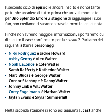
Il secondo ciclo di
episodi
è ancora inedito e nonostante
potrebbe accadere di tutto prima che arrivi il momento
per
Uno Splendio Errore 3 stagione
di raggiungere i suoi
fan, non crediamo ci saranno stravolgimenti degni di nota.
Finché non avremo maggiori informazioni, riporteremo qui
di seguito il
cast
confermato per la
season
2. Parliamo dei
seguenti
attori
e
personaggi
:
Nikki Rodriguez
è Jackie Howard
Ashby Gentry
è Alex Walter
Noah LaLonde
è Cole Walter
Sarah Rafferty è Katherine Walter
Marc Blucas è George Walter
Connor Stanhope è Danny Walter
Johnny Link è Will Walter
Corey Fogelmanis
è Nathan Walter
Jaylan Evans è Skylar Summerhill
Nella seconda stagione si sono poi aggiunti al
cast
anche