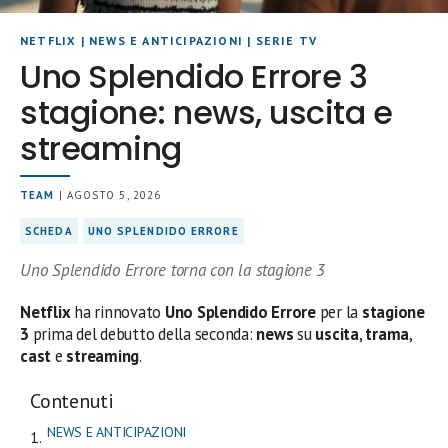
NETFLIX
|
NEWS E ANTICIPAZIONI
|
SERIE TV
Uno Splendido Errore 3
stagione: news, uscita e
streaming
TEAM
| AGOSTO 5, 2026
SCHEDA
UNO SPLENDIDO ERRORE
Uno Splendido Errore torna con la stagione 3
Netflix
ha rinnovato
Uno Splendido Errore
per la
stagione
3
prima del debutto della seconda:
news
su
uscita
,
trama
,
cast
e
streaming
.
Contenuti
NEWS E ANTICIPAZIONI