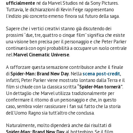
ufficialmente
né da Marvel Studios né da Sony Pictures.
Tuttavia, le dichiarazioni di Kevin Feige rappresentano
l’indizio più concreto emerso finora sul futuro della saga.
Sapere che i vertici creativi stanno già discutendo dei
prossimi “due, tre, quattro o cinque film” significa che esiste
una visione ben precisa per il personaggio e che Peter Parker
continuerà con ogni probabilità a occupare un ruolo centrale
nel
Marvel Cinematic Universe
.
A rafforzare questa sensazione contribuisce anche il finale
di
Spider-Man: Brand New Day
. Nella
scena post-credit
,
infatti, Peter Parker viene mostrato lontano dalla Terra e il
film si chiude con la classica scritta
“Spider-Man tornerà”
.
Un dettaglio che Marvel utilizza tradizionalmente per
confermare il ritorno di un personaggio e che, in questo
caso, sembra voler rassicurare i fan sul fatto che la storia
dell’Uomo Ragno sia tutt’altro che conclusa.
Naturalmente, molto dipenderà anche dai risultati di
Spider-Man: Brand New Day
al botteghino. Se il film