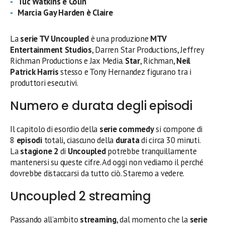
Tuc Watkins
è Colin
Marcia Gay Harden
è Claire
La
serie TV Uncoupled
è una produzione
MTV
Entertainment Studios
, Darren Star Productions, Jeffrey
Richman Productions e Jax Media.
Star
, Richman,
Neil
Patrick Harris
stesso e Tony Hernandez figurano tra i
produttori esecutivi.
Numero e durata degli episodi
Il capitolo di esordio della
serie commedy
si compone di
8
episodi
totali, ciascuno della
durata
di circa 30 minuti.
La
stagione 2
di
Uncoupled
potrebbe tranquillamente
mantenersi su queste cifre. Ad oggi non vediamo il perché
dovrebbe distaccarsi da tutto ciò. Staremo a vedere.
Uncoupled 2 streaming
Passando all’ambito
streaming
, dal momento che la
serie