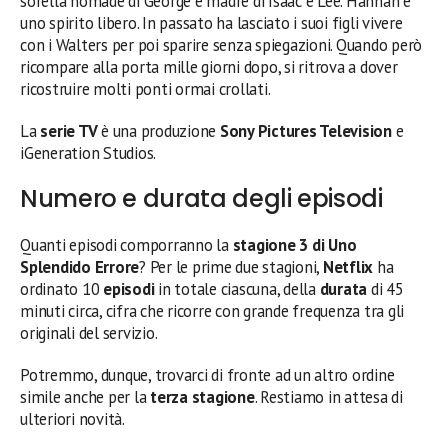
sorella nomade di George e madre di Isaac e Lee. Hannah è
uno spirito libero. In passato ha lasciato i suoi figli vivere
con i Walters per poi sparire senza spiegazioni. Quando però
ricompare alla porta mille giorni dopo, si ritrova a dover
ricostruire molti ponti ormai crollati.
La
serie TV
è una produzione
Sony Pictures Television
e
iGeneration Studios.
Numero e durata degli episodi
Quanti episodi comporranno la
stagione 3 di Uno
Splendido Errore
? Per le prime due stagioni,
Netflix
ha
ordinato 10
episodi
in totale ciascuna, della
durata
di 45
minuti circa, cifra che ricorre con grande frequenza tra gli
originali del servizio.
Potremmo, dunque, trovarci di fronte ad un altro ordine
simile anche per la
terza stagione
. Restiamo in attesa di
ulteriori novità.