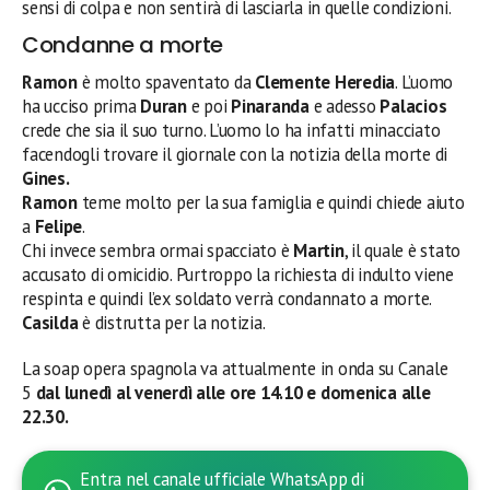
sensi di colpa e non sentirà di lasciarla in quelle condizioni.
Condanne a morte
Ramon
è molto spaventato da
Clemente Heredia
. L’uomo
ha ucciso prima
Duran
e poi
Pinaranda
e adesso
Palacios
crede che sia il suo turno. L’uomo lo ha infatti minacciato
facendogli trovare il giornale con la notizia della morte di
Gines.
Ramon
teme molto per la sua famiglia e quindi chiede aiuto
a
Felipe
.
Chi invece sembra ormai spacciato è
Martin
, il quale è stato
accusato di omicidio. Purtroppo la richiesta di indulto viene
respinta e quindi l’ex soldato verrà condannato a morte.
Casilda
è distrutta per la notizia.
La soap opera spagnola va attualmente in onda su Canale
5
dal lunedì al venerdì alle ore 14.10 e domenica alle
22.30.
Entra nel canale ufficiale WhatsApp di