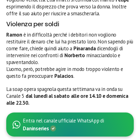
esprimendo il disprezzo che prova verso la donna. Inoltre
offre il suo aiuto per riuscire a smascherarla.
Violenza per soldi
Ramon
è in difficoltà perché i debitori non vogliono
restituire il denaro che lui ha prestato loro. Non sapendo più
come fare, chiede quindi aiuto a
Pinaranda
dicendogli di
intervenire nei confronti di
Norberto
minacciandolo e
spaventandolo.
L’uomo, però, potrebbe agire in modo troppo violento e
questo fa preoccupare
Palacios
.
La soap opera spagnola questa settimana va in onda su
Canale 5
dal lunedì al sabato alle ore 14.10 e domenica
alle 22.30.
Entra nel canale ufficiale WhatsApp di
Daninseries