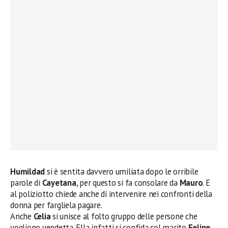
Humildad
si è sentita davvero umiliata dopo le orribile
parole di
Cayetana
, per questo si fa consolare da
Mauro
. E
al poliziotto chiede anche di intervenire nei confronti della
donna per fargliela pagare.
Anche
Celia
si unisce al folto gruppo delle persone che
vogliono vendetta. Ella infatti si confida col marito
Felipe