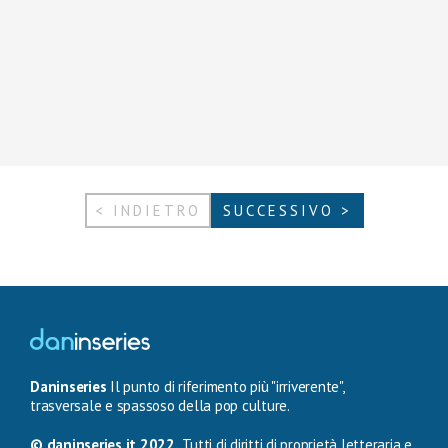
< INDIETRO
SUCCESSIVO >
Daninseries
Il punto di riferimento più "irriverente",
trasversale e spassoso della pop culture.
© daninseries.it 2022.
Tutti di diritti di proprietà letteraria e