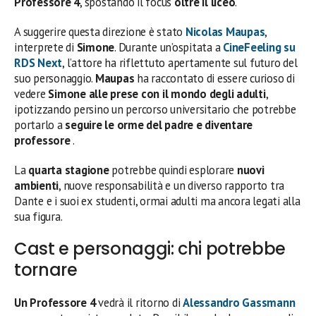
Professore 4
, spostando il focus
oltre il liceo
.
A suggerire questa direzione è stato
Nicolas Maupas
,
interprete di
Simone
. Durante un’ospitata a
CineFeeling su
RDS Next
, l’attore ha riflettuto apertamente sul futuro del
suo personaggio.
Maupas
ha raccontato di essere curioso di
vedere
Simone alle prese con il mondo degli adulti
,
ipotizzando persino un percorso universitario che potrebbe
portarlo a
seguire le orme del padre e diventare
professore
.
La
quarta stagione
potrebbe quindi esplorare
nuovi
ambienti
, nuove responsabilità e un diverso rapporto tra
Dante e i suoi ex studenti, ormai adulti ma ancora legati alla
sua figura.
Cast e personaggi: chi potrebbe
tornare
Un Professore 4
vedrà il ritorno di
Alessandro Gassmann