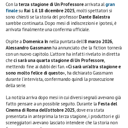
Con la
terza stagione di Un Professore
arrivata al
gran
finale
su
Rai 1 il 18 dicembre 2025
, molti spettatori si
sono chiesti se la storia del professor
Dante Balestra
sarebbe continuata. Dopo mesi di indiscrezioni e ipotesi, è
arrivata finalmente una conferma ufficiale.
Ospite a
Domenica In
nella puntata dell’
8 marzo 2026
,
Alessandro Gassmann
ha annunciato che la fiction tornerà
con un nuovo capitolo. L’attore ha infatti rivelato in diretta
che
ci sarà una quarta stagione di Un Professore
,
mettendo fine ai dubbi dei fan. «
Ci sarà un’altra stagione e
sono molto felice di questo
», ha dichiarato Gassmann
durante l’intervista, confermando quindi la prosecuzione
della serie.
La notizia arriva dopo mesi in cui diversi segnali avevano già
fatto pensare a un possibile seguito. Durante la
Festa del
Cinema di Roma dell’ottobre 2025
, dove era stata
presentata in anteprima la terza stagione, i produttori e gli
sceneggiatori avevano lasciato intendere che la storia non