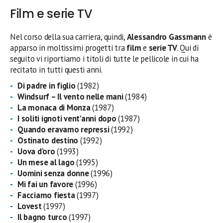
Film e serie TV
Nel corso della sua carriera, quindi,
Alessandro Gassmann
è
apparso in moltissimi progetti tra
film
e
serie TV
. Qui di
seguito vi riportiamo i titoli di tutte le pellicole in cui ha
recitato in tutti questi anni.
Di padre in figlio
(1982)
Windsurf – Il vento nelle mani
(1984)
La monaca di Monza
(1987)
I soliti ignoti vent’anni dopo
(1987)
Quando eravamo repressi
(1992)
Ostinato destino
(1992)
Uova d’oro
(1993)
Un mese al lago
(1995)
Uomini senza donne
(1996)
Mi fai un favore
(1996)
Facciamo fiesta
(1997)
Lovest
(1997)
Il bagno turco
(1997)