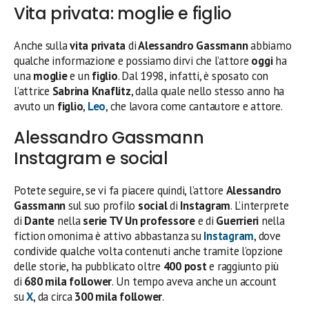
Vita privata: moglie e figlio
Anche sulla
vita privata
di
Alessandro Gassmann
abbiamo
qualche informazione e possiamo dirvi che l’attore
oggi
ha
una
moglie
e un
figlio
. Dal 1998, infatti, è sposato con
l’attrice
Sabrina Knaflitz
, dalla quale nello stesso anno ha
avuto un
figlio
,
Leo
, che lavora come cantautore e attore.
Alessandro Gassmann
Instagram e social
Potete seguire, se vi fa piacere quindi, l’attore
Alessandro
Gassmann
sul suo profilo
social
di
Instagram
. L’interprete
di
Dante
nella
serie TV Un professore
e di
Guerrieri
nella
fiction omonima è attivo abbastanza su
Instagram
, dove
condivide qualche volta contenuti anche tramite l’opzione
delle storie, ha pubblicato oltre
400 post
e raggiunto più
di
680 mila follower
. Un tempo aveva anche un account
su
X
, da circa
300 mila follower
.