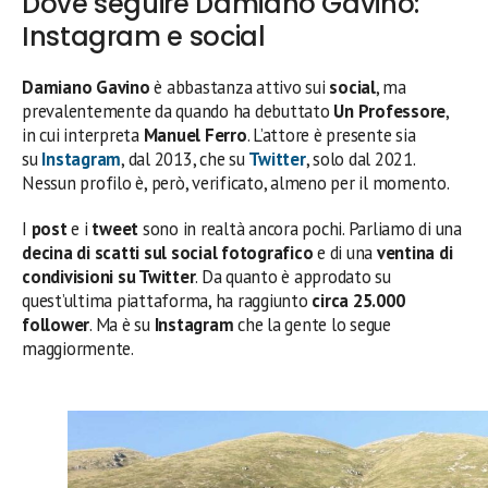
Dove seguire Damiano Gavino:
Instagram e social
Damiano Gavino
è abbastanza attivo sui
social
, ma
prevalentemente da quando ha debuttato
Un
Professore
,
in cui interpreta
Manuel Ferro
. L’attore è presente sia
su
Instagram
, dal 2013, che su
Twitter
, solo dal 2021.
Nessun profilo è, però, verificato, almeno per il momento.
I
post
e i
tweet
sono in realtà ancora pochi. Parliamo di una
decina di scatti sul social fotografico
e di una
ventina di
condivisioni su Twitter
. Da quanto è approdato su
quest’ultima piattaforma, ha raggiunto
circa 25.000
follower
. Ma è su
Instagram
che la gente lo segue
maggiormente.