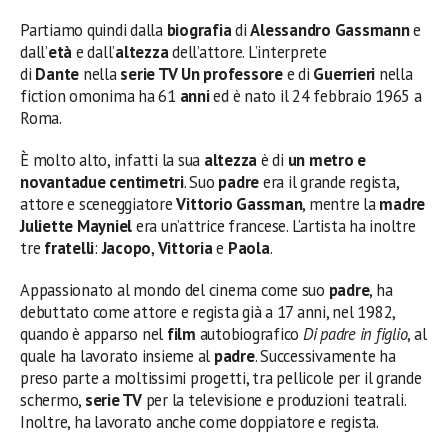
Partiamo quindi dalla
biografia
di
Alessandro Gassmann
e
dall’
età
e dall’
altezza
dell’attore. L’interprete
di
Dante
nella
serie TV Un professore
e di
Guerrieri
nella
fiction omonima ha 61
anni
ed è nato il 24 febbraio 1965 a
Roma.
È molto alto, infatti la sua
altezza
è di
un metro e
novantadue centimetri
. Suo
padre
era il grande regista,
attore e sceneggiatore
Vittorio Gassman
, mentre la
madre
Juliette Mayniel
era un’attrice francese. L’artista ha inoltre
tre
fratelli
:
Jacopo
,
Vittoria
e
Paola
.
Appassionato al mondo del cinema come suo
padre
, ha
debuttato come attore e regista già a 17 anni, nel 1982,
quando è apparso nel
film
autobiografico
Di padre in figlio
, al
quale ha lavorato insieme al
padre
. Successivamente ha
preso parte a moltissimi progetti, tra pellicole per il grande
schermo,
serie TV
per la televisione e produzioni teatrali.
Inoltre, ha lavorato anche come doppiatore e regista.