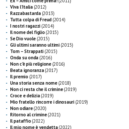
Ex – Amici come prima!
(2011)
Viva l’Italia
(2012)
Razzabastarda
(2013)
Tutta colpa di Freud
(2014)
I nostri ragazzi
(2014)
Il nome del figlio
(2015)
Se Dio vuole
(2015)
Gli ultimi saranno ultimi
(2015)
Torn – Strappati
(2015)
Onda su onda
(2016)
Non c’è più religione
(2016)
Beata ignoranza
(2017)
Il premio
(2017)
Una storia senza nome
(2018)
Non ci resta che il crimine
(2019)
Croce e delizia
(2019)
Mio fratello rincorre i dinosauri
(2019)
Non odiare
(2020)
Ritorno al crimine
(2021)
Il pataffio
(2022)
Il mio nome è vendetta
(2022)