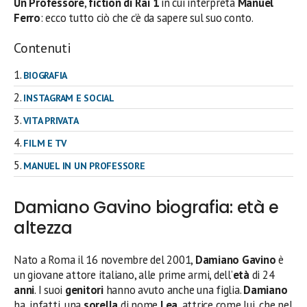
Un Professore
,
fiction di Rai 1
in cui interpreta
Manuel
Ferro
: ecco tutto ciò che c’è da sapere sul suo conto.
Contenuti
BIOGRAFIA
INSTAGRAM E SOCIAL
VITA PRIVATA
FILM E TV
MANUEL IN UN PROFESSORE
Damiano Gavino biografia: età e
altezza
Nato a Roma il 16 novembre del 2001,
Damiano Gavino
è
un giovane attore italiano, alle prime armi, dell’
età
di 24
anni
. I suoi
genitori
hanno avuto anche una figlia.
Damiano
ha, infatti, una
sorella
di nome
Lea
, attrice come lui, che nel