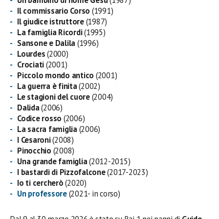
Il commissario Corso
(1991)
Il giudice istruttore
(1987)
La famiglia Ricordi
(1995)
Sansone e Dalila
(1996)
Lourdes
(2000)
Crociati
(2001)
Piccolo mondo antico
(2001)
La guerra è finita
(2002)
Le stagioni del cuore
(2004)
Dalida
(2006)
Codice rosso
(2006)
La sacra famiglia
(2006)
I Cesaroni
(2008)
Pinocchio
(2008)
Una grande famiglia
(2012-2015)
I bastardi di Pizzofalcone
(2017-2023)
Io ti cercherò
(2020)
Un professore
(2021- in corso)
Dal 9 al 30 marzo 2026 è stato su Rai 1 nei panni di
Guido