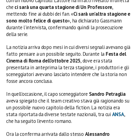
con un nuovo capitolo. L’attore ha infatti rivelato in diretta
che
ci sarà una quarta stagione di Un Professore
,
mettendo fine ai dubbi dei fan. «
Ci sarà un’altra stagione e
sono molto felice di questo
», ha dichiarato Gassmann
durante l’intervista, confermando quindi la prosecuzione
della serie.
La notizia arriva dopo mesi in cui diversi segnali avevano già
fatto pensare a un possibile seguito. Durante la
Festa del
Cinema di Roma dell’ottobre 2025
, dove era stata
presentata in anteprima la terza stagione, i produttori e gli
sceneggiatori avevano lasciato intendere che la storia non
fosse ancora conclusa.
In quell’occasione, il capo sceneggiatore
Sandro Petraglia
aveva spiegato che il team creativo stava già ragionando su
un possibile nuovo capitolo della fiction. La notizia era
stata riportata da diverse testate nazionali, tra cui
ANSA
,
che ha seguito l’evento romano.
Ora la conferma arrivata dallo stesso
Alessandro