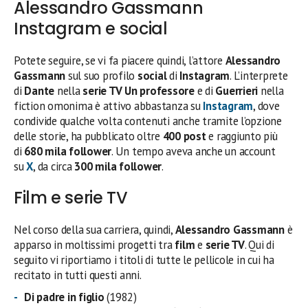
Alessandro Gassmann
Instagram e social
Potete seguire, se vi fa piacere quindi, l’attore
Alessandro
Gassmann
sul suo profilo
social
di
Instagram
. L’interprete
di
Dante
nella
serie TV Un professore
e di
Guerrieri
nella
fiction omonima è attivo abbastanza su
Instagram
, dove
condivide qualche volta contenuti anche tramite l’opzione
delle storie, ha pubblicato oltre
400 post
e raggiunto più
di
680 mila follower
. Un tempo aveva anche un account
su
X
, da circa
300 mila follower
.
Film e serie TV
Nel corso della sua carriera, quindi,
Alessandro Gassmann
è
apparso in moltissimi progetti tra
film
e
serie TV
. Qui di
seguito vi riportiamo i titoli di tutte le pellicole in cui ha
recitato in tutti questi anni.
Di padre in figlio
(1982)