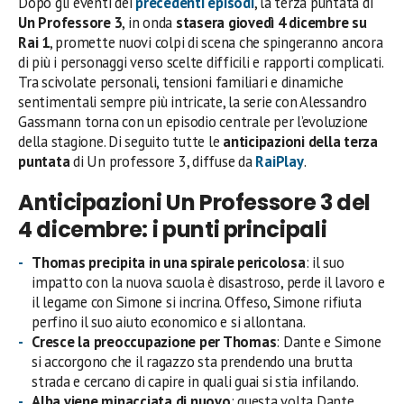
Dopo gli eventi dei
precedenti episodi
, la terza puntata di
Un Professore 3
, in onda
stasera
giovedì 4 dicembre su
Rai 1
, promette nuovi colpi di scena che spingeranno ancora
di più i personaggi verso scelte difficili e rapporti complicati.
Tra scivolate personali, tensioni familiari e dinamiche
sentimentali sempre più intricate, la serie con Alessandro
Gassmann torna con un episodio centrale per l’evoluzione
della stagione. Di seguito tutte le
anticipazioni della terza
puntata
di Un professore 3, diffuse da
RaiPlay
.
Anticipazioni Un Professore 3 del
4 dicembre: i punti principali
Thomas precipita in una spirale pericolosa
: il suo
impatto con la nuova scuola è disastroso, perde il lavoro e
il legame con Simone si incrina. Offeso, Simone rifiuta
perfino il suo aiuto economico e si allontana.
Cresce la preoccupazione per Thomas
: Dante e Simone
si accorgono che il ragazzo sta prendendo una brutta
strada e cercano di capire in quali guai si stia infilando.
Alba viene minacciata di nuovo
: questa volta Dante