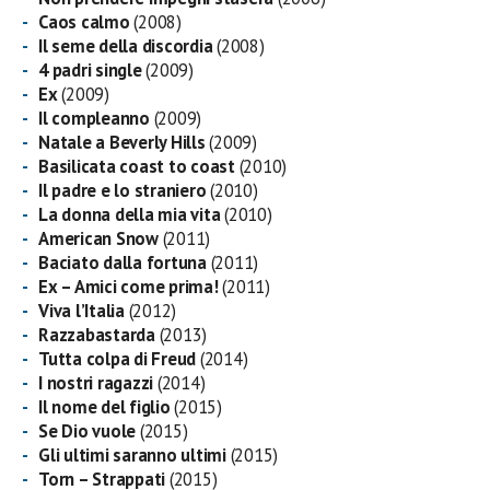
Caos calmo
(2008)
Il seme della discordia
(2008)
4 padri single
(2009)
Ex
(2009)
Il compleanno
(2009)
Natale a Beverly Hills
(2009)
Basilicata coast to coast
(2010)
Il padre e lo straniero
(2010)
La donna della mia vita
(2010)
American Snow
(2011)
Baciato dalla fortuna
(2011)
Ex – Amici come prima!
(2011)
Viva l’Italia
(2012)
Razzabastarda
(2013)
Tutta colpa di Freud
(2014)
I nostri ragazzi
(2014)
Il nome del figlio
(2015)
Se Dio vuole
(2015)
Gli ultimi saranno ultimi
(2015)
Torn – Strappati
(2015)