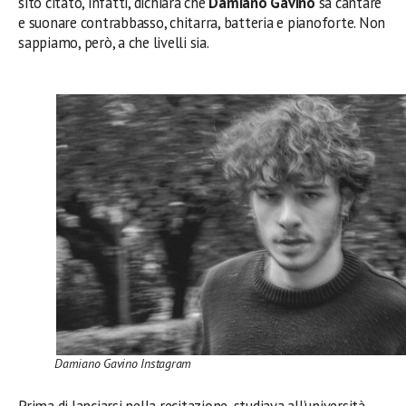
sito citato, infatti, dichiara che
Damiano Gavino
sa cantare
e suonare contrabbasso, chitarra, batteria e pianoforte. Non
sappiamo, però, a che livelli sia.
Damiano Gavino Instagram
Prima di lanciarsi nella recitazione, studiava all’università,