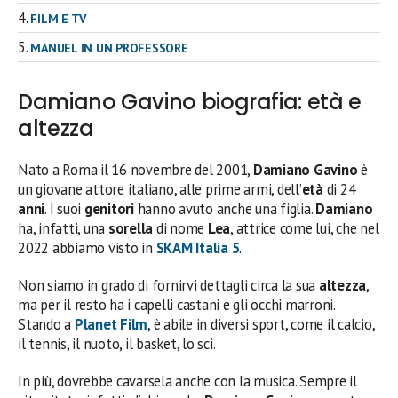
FILM E TV
MANUEL IN UN PROFESSORE
Damiano Gavino biografia: età e
altezza
Nato a Roma il 16 novembre del 2001,
Damiano Gavino
è
un giovane attore italiano, alle prime armi, dell’
età
di 24
anni
. I suoi
genitori
hanno avuto anche una figlia.
Damiano
ha, infatti, una
sorella
di nome
Lea
, attrice come lui, che nel
2022 abbiamo visto in
SKAM Italia 5
.
Non siamo in grado di fornirvi dettagli circa la sua
altezza
,
ma per il resto ha i capelli castani e gli occhi marroni.
Stando a
Planet Film
, è abile in diversi sport, come il calcio,
il tennis, il nuoto, il basket, lo sci.
In più, dovrebbe cavarsela anche con la musica. Sempre il