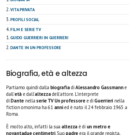
VITA PRIVATA
PROFILI SOCIAL
FILM E SERIE TV
GUIDO GUERRIERI IN GUERRIERI
DANTE IN UN PROFESSORE
Biografia, età e altezza
Partiamo quindi dalla
biografia
di
Alessandro Gassmann
e
dall’
età
e dall’
altezza
dell’attore. L’interprete
di
Dante
nella
serie TV Un professore
e di
Guerrieri
nella
fiction omonima ha 61
anni
ed è nato il 24 febbraio 1965 a
Roma.
È molto alto, infatti la sua
altezza
è di
un metro e
novantadue centimetri
. Suo
padre
era il grande regista,