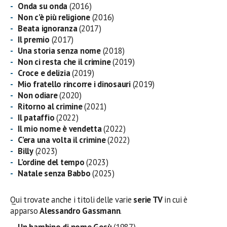
Onda su onda
(2016)
Non c’è più religione
(2016)
Beata ignoranza
(2017)
Il premio
(2017)
Una storia senza nome
(2018)
Non ci resta che il crimine
(2019)
Croce e delizia
(2019)
Mio fratello rincorre i dinosauri
(2019)
Non odiare
(2020)
Ritorno al crimine
(2021)
Il pataffio
(2022)
Il mio nome è vendetta
(2022)
C’era una volta il crimine
(2022)
Billy
(2023)
L’ordine del tempo
(2023)
Natale senza Babbo
(2025)
Qui trovate anche i titoli delle varie
serie TV
in cui è
apparso
Alessandro Gassmann
.
Un bambino di nome Gesù
(1987)