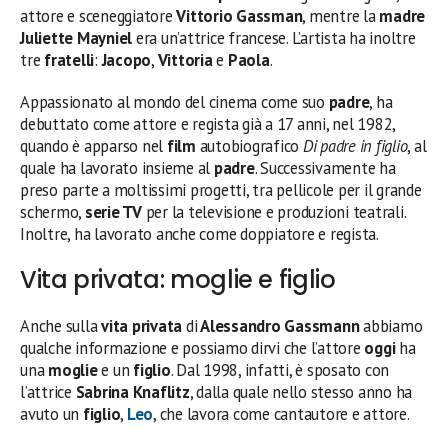
attore e sceneggiatore
Vittorio Gassman
, mentre la
madre
Juliette Mayniel
era un’attrice francese. L’artista ha inoltre
tre
fratelli
:
Jacopo
,
Vittoria
e
Paola
.
Appassionato al mondo del cinema come suo
padre
, ha
debuttato come attore e regista già a 17 anni, nel 1982,
quando è apparso nel
film
autobiografico
Di padre in figlio
, al
quale ha lavorato insieme al
padre
. Successivamente ha
preso parte a moltissimi progetti, tra pellicole per il grande
schermo,
serie TV
per la televisione e produzioni teatrali.
Inoltre, ha lavorato anche come doppiatore e regista.
Vita privata: moglie e figlio
Anche sulla
vita privata
di
Alessandro Gassmann
abbiamo
qualche informazione e possiamo dirvi che l’attore
oggi
ha
una
moglie
e un
figlio
. Dal 1998, infatti, è sposato con
l’attrice
Sabrina Knaflitz
, dalla quale nello stesso anno ha
avuto un
figlio
,
Leo
, che lavora come cantautore e attore.