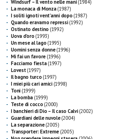
Windsurf – Il vento nelle mani
(1984)
La monaca di Monza
(1987)
I soliti ignoti vent’anni dopo
(1987)
Quando eravamo repressi
(1992)
Ostinato destino
(1992)
Uova d’oro
(1993)
Un mese al lago
(1995)
Uomini senza donne
(1996)
Mi fai un favore
(1996)
Facciamo fiesta
(1997)
Lovest
(1997)
Il bagno turco
(1997)
I miei più cari amici
(1998)
Toni
(1999)
La bomba
(1999)
Teste di cocco
(2000)
I banchieri di Dio – Il caso Calvi
(2002)
Guardiani delle nuvole
(2004)
La separazione
(2005)
Transporter: Extreme
(2005)
Non prendere impegni stasera
(2006)