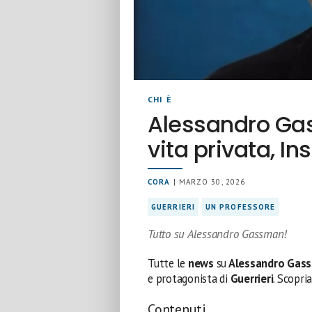
CHI È
Alessandro Gas
vita privata, I
CORA
| MARZO 30, 2026
GUERRIERI
UN PROFESSORE
Tutto su Alessandro Gassman!
Tutte le
news
su
Alessandro Gas
e protagonista di
Guerrieri
. Scopr
Contenuti