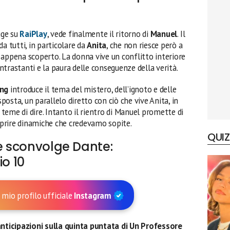
gge su
RaiPlay
, vede finalmente il ritorno di
Manuel
. Il
a tutti, in particolare da
Anita
, che non riesce però a
 appena scoperto. La donna vive un conflitto interiore
trastanti e la paura delle conseguenze della verità.
ng
introduce il tema del mistero, dell’ignoto e delle
osta, un parallelo diretto con ciò che vive Anita, in
e teme di dire. Intanto il rientro di Manuel promette di
iaprire dinamiche che credevamo sopite.
QUIZ
le sconvolge Dante:
io 10
 mio profilo ufficiale
Instagram
nticipazioni sulla quinta puntata di Un Professore