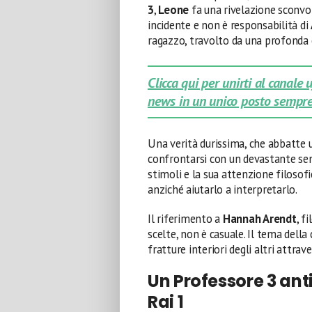
3
,
Leone
fa una rivelazione sconv
incidente e non è responsabilità di
ragazzo, travolto da una profonda c
Clicca qui per unirti al canale
news in un unico posto sempre
Una verità durissima, che abbatte u
confrontarsi con un devastante senso
stimoli e la sua attenzione filosofi
anziché aiutarlo a interpretarlo.
Il riferimento a
Hannah Arendt
, f
scelte, non è casuale. Il tema della
fratture interiori degli altri attra
Un Professore 3 ant
Rai 1