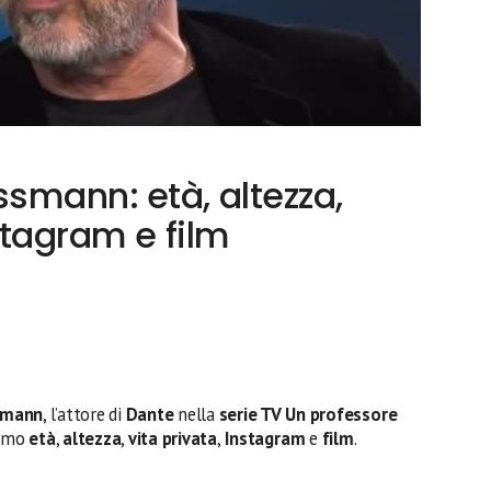
smann: età, altezza,
nstagram e film
smann
, l’attore di
Dante
nella
serie TV Un professore
iamo
età
,
altezza
,
vita privata
,
Instagram
e
film
.