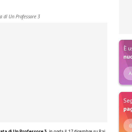
ta di Un Professore 3
È u
nu
A
Seg
pag
@
tata di Un Professore 3
, in onda il 17 dicembre su Rai