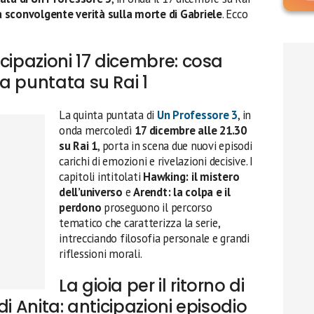
a sconvolgente verità sulla morte di Gabriele
. Ecco
cipazioni 17 dicembre: cosa
a puntata su Rai 1
La quinta puntata di
Un Professore 3
, in
onda mercoledì
17 dicembre alle 21.30
su Rai 1
, porta in scena due nuovi episodi
carichi di emozioni e rivelazioni decisive. I
capitoli intitolati
Hawking: il mistero
dell’universo
e
Arendt: la colpa e il
perdono
proseguono il percorso
tematico che caratterizza la serie,
intrecciando filosofia personale e grandi
riflessioni morali.
La gioia per il ritorno di
di Anita: anticipazioni episodio