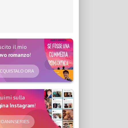
scito il mio
ovo romanzo
!
CQUISTALO ORA
uimi sulla
ina Instagram
!
DANINSERIES