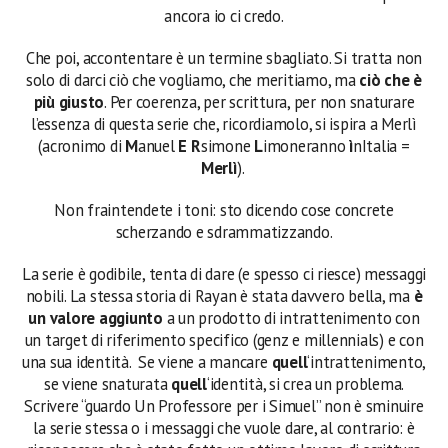
ancora io ci credo.
Che poi, accontentare è un termine sbagliato. Si tratta non
solo di darci ciò che vogliamo, che meritiamo, ma
ciò che è
più giusto
. Per coerenza, per scrittura, per non snaturare
l’essenza di questa serie che, ricordiamolo, si ispira a Merlì
(acronimo di
M
anuel
E
R
simone
L
imoneranno
ì
nItalia =
Merlì
).
Non fraintendete i toni: sto dicendo cose concrete
scherzando e sdrammatizzando.
La serie è godibile, tenta di dare (e spesso ci riesce) messaggi
nobili. La stessa storia di Rayan è stata davvero bella, ma
è
un valore aggiunto
a un prodotto di intrattenimento con
un target di riferimento specifico (genz e millennials) e con
una sua identità. Se viene a mancare
quell
‘intrattenimento,
se viene snaturata
quell
‘identità, si crea un problema.
Scrivere “guardo Un Professore per i Simuel” non è sminuire
la serie stessa o i messaggi che vuole dare, al contrario: è