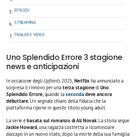
EPISODI
STREAMING
TRAILER E VIDEO
Uno Splendido Errore 3 stagione
news e anticipazioni
In occasione degli
Upfronts
2025,
Netflix
ha annunciato a
sorpresa il rinnovo per una
terza stagione
di
Uno
Splendido Errore
, quando la
seconda
deve ancora
debuttare
. Un segnale chiaro della fiducia che la
piattaforma ripone in questo titolo young adult.
La serie è
basata sul romanzo di Ali Novak
. La storia segue
Jackie Howard
, una ragazza costretta a ricominciare
daccapo in un nuovo stato, dopo la morte della sua famiglia.