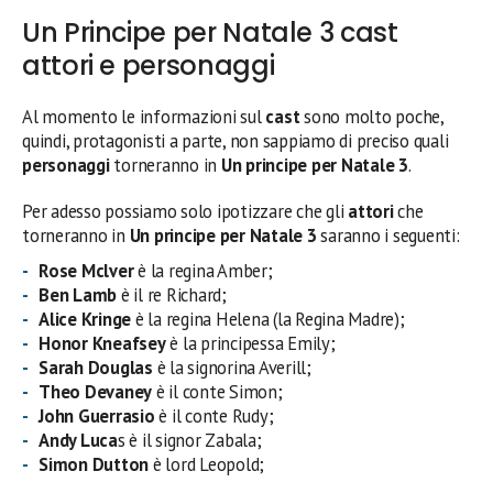
Un Principe per Natale 3 cast
attori e personaggi
Al momento le informazioni sul
cast
sono molto poche,
quindi, protagonisti a parte, non sappiamo di preciso quali
personaggi
torneranno in
Un principe per Natale 3
.
Per adesso possiamo solo ipotizzare che gli
attori
che
torneranno in
Un principe per Natale 3
saranno i seguenti:
Rose Mclver
è la regina Amber;
Ben Lamb
è il re Richard;
Alice Kringe
è la regina Helena (la Regina Madre);
Honor Kneafsey
è la principessa Emily;
Sarah Douglas
è la signorina Averill;
Theo Devaney
è il conte Simon;
John Guerrasio
è il conte Rudy;
Andy Luca
s è il signor Zabala;
Simon Dutton
è lord Leopold;