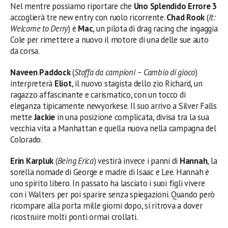
Nel mentre possiamo riportare che
Uno Splendido Errore 3
accoglierà tre new entry con ruolo ricorrente.
Chad Rook
(
It:
Welcome to Derry
) è
Mac
, un pilota di drag racing che ingaggia
Cole per rimettere a nuovo il motore di una delle sue auto
da corsa.
Naveen Paddock
(
Stoffa da campioni – Cambio di gioco
)
interpreterà
Eliot
, il nuovo stagista dello zio Richard, un
ragazzo affascinante e carismatico, con un tocco di
eleganza tipicamente newyorkese. Il suo arrivo a Silver Falls
mette
Jackie
in una posizione complicata, divisa tra la sua
vecchia vita a Manhattan e quella nuova nella campagna del
Colorado.
Erin Karpluk
(
Being Erica
) vestirà invece i panni di
Hannah
, la
sorella nomade di George e madre di Isaac e Lee. Hannah è
uno spirito libero. In passato ha lasciato i suoi figli vivere
con i Walters per poi sparire senza spiegazioni. Quando però
ricompare alla porta mille giorni dopo, si ritrova a dover
ricostruire molti ponti ormai crollati.