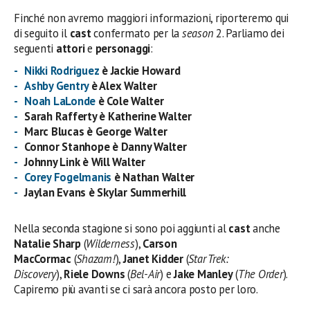
Finché non avremo maggiori informazioni, riporteremo qui
di seguito il
cast
confermato per la
season
2. Parliamo dei
seguenti
attori
e
personaggi
:
Nikki Rodriguez
è Jackie Howard
Ashby Gentry
è Alex Walter
Noah LaLonde
è Cole Walter
Sarah Rafferty è Katherine Walter
Marc Blucas è George Walter
Connor Stanhope è Danny Walter
Johnny Link è Will Walter
Corey Fogelmanis
è Nathan Walter
Jaylan Evans è Skylar Summerhill
Nella seconda stagione si sono poi aggiunti al
cast
anche
Natalie Sharp
(
Wilderness
),
Carson
MacCormac
(
Shazam!
),
Janet Kidder
(
Star Trek:
Discovery
),
Riele Downs
(
Bel-Air
) e
Jake Manley
(
The Order
).
Capiremo più avanti se ci sarà ancora posto per loro.