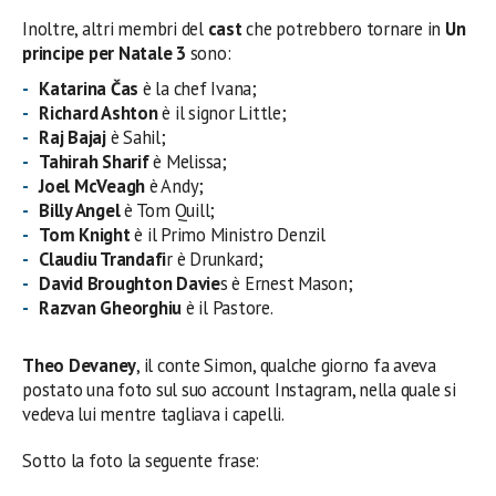
Inoltre, altri membri del
cast
che potrebbero tornare in
Un
principe per Natale 3
sono:
Katarina Čas
è la chef Ivana;
Richard Ashton
è il signor Little;
Raj Bajaj
è Sahil;
Tahirah Sharif
è Melissa;
Joel McVeagh
è Andy;
Billy Angel
è Tom Quill;
Tom Knight
è il Primo Ministro Denzil
Claudiu Trandafi
r è Drunkard;
David Broughton Davie
s è Ernest Mason;
Razvan Gheorghiu
è il Pastore.
Theo Devaney
, il conte Simon, qualche giorno fa aveva
postato una foto sul suo account Instagram, nella quale si
vedeva lui mentre tagliava i capelli.
Sotto la foto la seguente frase: