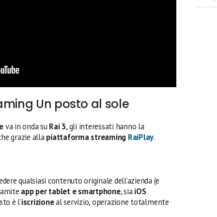
aming Un posto al sole
le
va in onda su
Rai 3
, gli interessati hanno la
he grazie alla
piattaforma streaming
RaiPlay
.
vedere qualsiasi contenuto originale dell’azienda (e
ramite
app per tablet e smartphone
, sia
iOS
sto è l’
iscrizione
al servizio, operazione totalmente