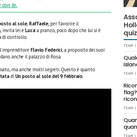
 con te.
Ass
posto al sole
,
Raffaele
, per favorire il
Holl
a
, invita lei e
Luca
a pranzo, poco dopo che lui si è
quiz
 di controllo.
TEAM |
 l’imprenditore
Flavio Federici
, a proposito dei suoi
ardano anche il palazzo di Rosa.
Qual
Islan
iato, ma anche molti segreti. Questo è quanto
TEAM |
tata
di
Un posto al sole del 9 febbraio
.
Rico
flag?
ricon
TEAM |
Quant
quan
TEAM |