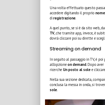
Una volta effettuato questo passaggi
accedere digitando il proprio
nome 
di
registrazione
.
A quel punto, se si è da sito web, d
TV
, che tramite app, invece, è subit
dovrà cliccare poi su dirette e sceg
Streaming on demand
In seguito al passaggio in TV, è poi 
all’opzione
on demand
. Dopo aver
ricerche
Un posto al sole
e cliccar
Nella sua sezione dedicata, compai
conclusa la messa in onda, si trover
sole
.