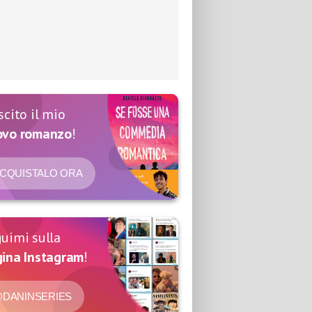
scito il mio
ovo romanzo
!
CQUISTALO ORA
uimi sulla
ina Instagram
!
DANINSERIES