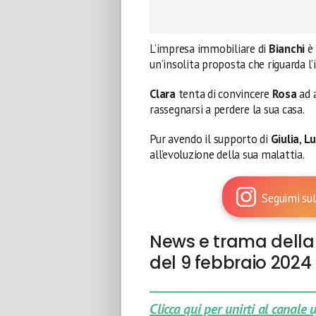
L’impresa immobiliare di
Bianchi
è 
un’insolita proposta che riguarda l
Clara
tenta di convincere
Rosa
ad a
rassegnarsi a perdere la sua casa.
Pur avendo il supporto di
Giulia
,
Lu
all’evoluzione della sua malattia.
Seguimi sul
News e trama della 
del 9 febbraio 2024
Clicca qui per unirti al canale