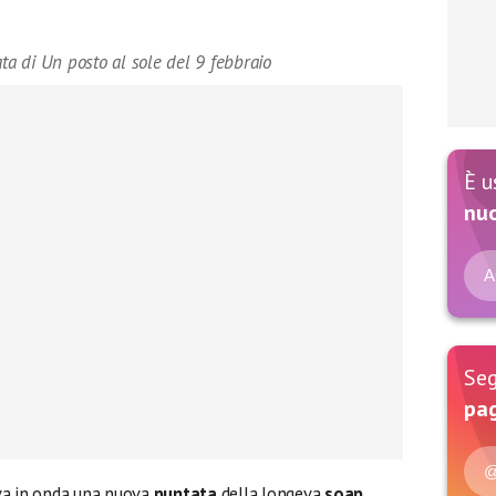
ata di Un posto al sole del 9 febbraio
È u
nu
A
Seg
pag
@
a in onda una nuova
puntata
della longeva
soap