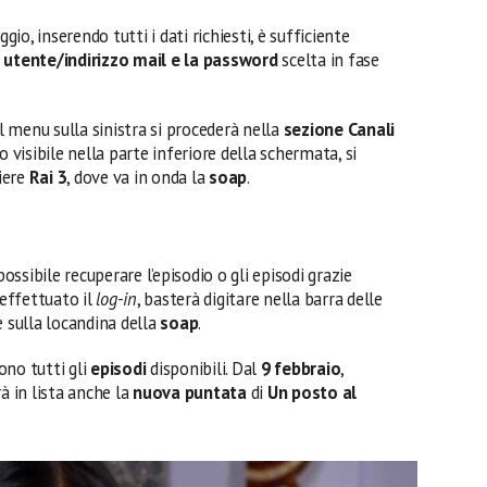
o, inserendo tutti i dati richiesti, è sufficiente
utente/indirizzo mail e la password
scelta in fase
al menu sulla sinistra si procederà nella
sezione Canali
o visibile nella parte inferiore della schermata, si
liere
Rai 3
, dove va in onda la
soap
.
possibile recuperare l’episodio o gli episodi grazie
 effettuato il
log-in
, basterà digitare nella barra delle
e sulla locandina della
soap
.
ono tutti gli
episodi
disponibili. Dal
9 febbraio
,
à in lista anche la
nuova puntata
di
Un posto al