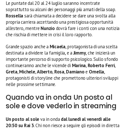
Le puntate dal 20 al 24 luglio saranno incentrate
soprattutto su alcuni dei personaggi più amati della soap.
Rossella
sarà chiamata a decidere se dare una svolta alla
propria carriera accettando una prestigiosa opportunità
all’estero, mentre
Nunzio
dovrà fare i conti con una notizia
che rischia di mettere in crisi il loro rapporto.
Grande spazio anche a
Micaela
, protagonista di una scelta
destinata a dividere la famiglia, e a
Jimmy
, che inizierà un
importante percorso di supporto psicologico. Sullo sfondo
continueranno anche le vicende di
Marina
,
Roberto Ferri
,
Greta
,
Michele
,
Alberto
,
Rosa
,
Damiano
e
Ornella
,
protagonisti di storyline che promettono ulteriori sviluppi
nelle prossime settimane.
Quando va in onda Un posto al
sole e dove vederlo in streaming
Un posto al sole
va in onda
dal lunedì al venerdì alle
20:50 su Rai 3
. Chi non riesce a seguire gli episodi in diretta