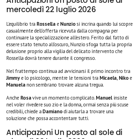
Anticipazioni Un posto al sole di
mercoledì 22 luglio 2026
L’equilibrio tra
Rossella
e
Nunzio
si incrina quando lui scopre
casualmente dell’offerta ricevuta dalla compagna per
continuare la specializzazione all’estero. Ferito dal fatto di
essere stato tenuto all’oscuro, Nunzio sfoga tutta la propria
delusione proprio alla vigilia del delicato intervento che
Rossella dovrà tenere durante il congresso.
Nel frattempo continua ad avvicinarsi il primo incontro tra
Jimmy
e lo psicologo, mentre le tensioni tra
Micaela
,
Niko
e
Manuela
non sembrano trovare alcuna tregua.
Anche
Rosa
vive un momento complicato.
Manuel
insiste
nel voler rivedere suo zio e la donna, ormai senza più scuse
credibili, chiede a
Damiano
di aiutarla a trovare una
soluzione che possa accontentare tutti.
Anticipazioni Un posto al sole di