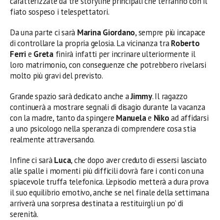
caratterizzate da tre storyline principali che terranno con il
fiato sospeso i telespettatori.
Da una parte ci sarà
Marina Giordano
, sempre più incapace
di controllare la propria gelosia. La vicinanza tra
Roberto
Ferri
e
Greta
finirà infatti per incrinare ulteriormente il
loro matrimonio, con conseguenze che potrebbero rivelarsi
molto più gravi del previsto.
Grande spazio sarà dedicato anche a
Jimmy
. Il ragazzo
continuerà a mostrare segnali di disagio durante la vacanza
con la madre, tanto da spingere
Manuela
e
Niko
ad affidarsi
a uno psicologo nella speranza di comprendere cosa stia
realmente attraversando.
Infine ci sarà
Luca
, che dopo aver creduto di essersi lasciato
alle spalle i momenti più difficili dovrà fare i conti con una
spiacevole truffa telefonica. L’episodio metterà a dura prova
il suo equilibrio emotivo, anche se nel finale della settimana
arriverà una sorpresa destinata a restituirgli un po’ di
serenità.