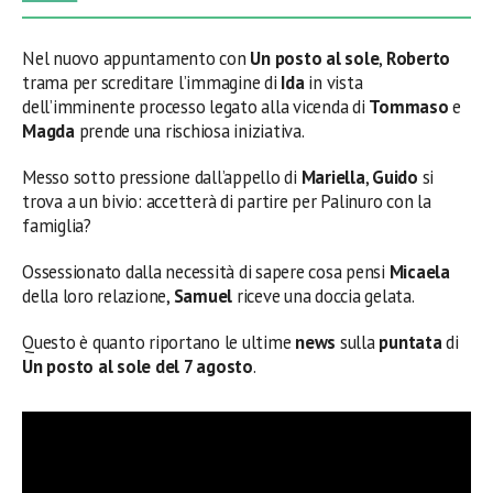
Nel nuovo appuntamento con
Un posto al sole
,
Roberto
trama per screditare l’immagine di
Ida
in vista
dell’imminente processo legato alla vicenda di
Tommaso
e
Magda
prende una rischiosa iniziativa.
Messo sotto pressione dall’appello di
Mariella
,
Guido
si
trova a un bivio: accetterà di partire per Palinuro con la
famiglia?
Ossessionato dalla necessità di sapere cosa pensi
Micaela
della loro relazione,
Samuel
riceve una doccia gelata.
Questo è quanto riportano le ultime
news
sulla
puntata
di
Un posto al sole del 7 agosto
.