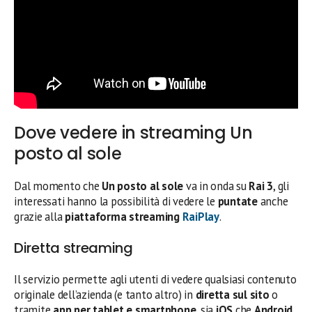
Dove vedere in streaming Un
posto al sole
Dal momento che
Un posto al sole
va in onda su
Rai 3
, gli
interessati hanno la possibilità di vedere le
puntate
anche
grazie alla
piattaforma streaming
RaiPlay
.
Diretta streaming
Il servizio permette agli utenti di vedere qualsiasi contenuto
originale dell’azienda (e tanto altro) in
diretta sul sito
o
tramite
app per tablet e smartphone
, sia
iOS
che
Android
.