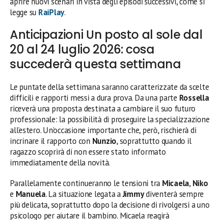
aprire nuovi scenari in vista degli episodi successivi, come si
legge su
RaiPlay
.
Anticipazioni Un posto al sole dal
20 al 24 luglio 2026: cosa
succederà questa settimana
Le puntate della settimana saranno caratterizzate da scelte
difficili e rapporti messi a dura prova. Da una parte
Rossella
riceverà una proposta destinata a cambiare il suo futuro
professionale: la possibilità di proseguire la specializzazione
all’estero. Un’occasione importante che, però, rischierà di
incrinare il rapporto con
Nunzio
, soprattutto quando il
ragazzo scoprirà di non essere stato informato
immediatamente della novità.
Parallelamente continueranno le tensioni tra
Micaela
,
Niko
e
Manuela
. La situazione legata a
Jimmy
diventerà sempre
più delicata, soprattutto dopo la decisione di rivolgersi a uno
psicologo per aiutare il bambino. Micaela reagirà