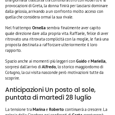
una giornata trascorsa tra continui attriti con Roberto e le
provocazioni di Greta, la donna finirà per lasciarsi dominare
dalla gelosia, arrivando a un confronto molto acceso con
quella che considera ormai la sua rivale.
Nel frattempo
Ornella
sembra finalmente aver capito
quale direzione dare alla propria vita. Raffaele, felice di aver
ritrovato una ritrovata complicità con la moglie, le farà una
proposta destinata a rafforzare ulteriormente il loro
rapporto.
Spazio anche ai momenti più leggeri con
Guido
e
Mariella
,
sorpresi dall’arrivo di
Alfredo
, lo storico maggiordomo di
Cotugno, la cui visita nasconde però motivazioni tutte da
scoprire.
Anticipazioni Un posto al sole,
puntata di martedì 28 luglio
La tensione tra
Marina
e
Roberto
continuerà a crescere. La