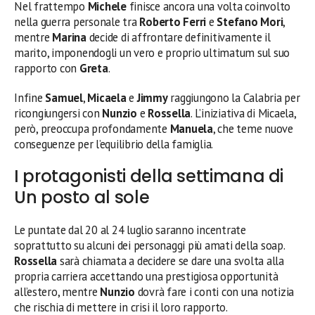
Nel frattempo
Michele
finisce ancora una volta coinvolto
nella guerra personale tra
Roberto Ferri
e
Stefano Mori
,
mentre
Marina
decide di affrontare definitivamente il
marito, imponendogli un vero e proprio ultimatum sul suo
rapporto con
Greta
.
Infine
Samuel
,
Micaela
e
Jimmy
raggiungono la Calabria per
ricongiungersi con
Nunzio
e
Rossella
. L’iniziativa di Micaela,
però, preoccupa profondamente
Manuela
, che teme nuove
conseguenze per l’equilibrio della famiglia.
I protagonisti della settimana di
Un posto al sole
Le puntate dal 20 al 24 luglio saranno incentrate
soprattutto su alcuni dei personaggi più amati della soap.
Rossella
sarà chiamata a decidere se dare una svolta alla
propria carriera accettando una prestigiosa opportunità
all’estero, mentre
Nunzio
dovrà fare i conti con una notizia
che rischia di mettere in crisi il loro rapporto.