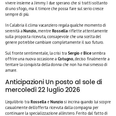
vivere insieme a Jimmy. I due sperano che si tratti soltanto
di uno sfogo, ma il timore che possa fare sul serio cresce
sempre di più.
In Calabria il clima vacanziero regala qualche momento di
serenità a
Nunzio
, mentre
Rossella
riflette attentamente
sulla proposta ricevuta, consapevole che una scelta del
genere potrebbe cambiare completamente il suo futuro.
Sul fronte sentimentale, la crisi tra
Sergio
e
Bice
sembra
offrire una nuova occasione a
Cotugno
, deciso finalmente a
tentare la conquista della donna che non ha mai smesso di
amare.
Anticipazioni Un posto al sole di
mercoledì 22 luglio 2026
L’equilibrio tra
Rossella
e
Nunzio
si incrina quando lui scopre
casualmente dell’offerta ricevuta dalla compagna per
continuare la specializzazione all’estero. Ferito dal fatto di