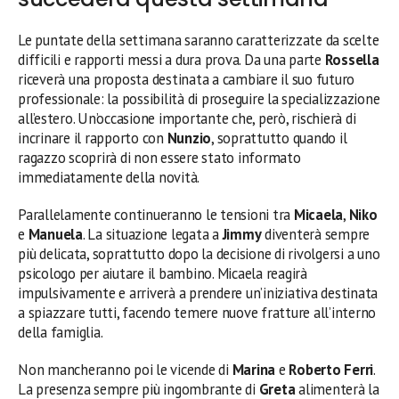
Le puntate della settimana saranno caratterizzate da scelte
difficili e rapporti messi a dura prova. Da una parte
Rossella
riceverà una proposta destinata a cambiare il suo futuro
professionale: la possibilità di proseguire la specializzazione
all’estero. Un’occasione importante che, però, rischierà di
incrinare il rapporto con
Nunzio
, soprattutto quando il
ragazzo scoprirà di non essere stato informato
immediatamente della novità.
Parallelamente continueranno le tensioni tra
Micaela
,
Niko
e
Manuela
. La situazione legata a
Jimmy
diventerà sempre
più delicata, soprattutto dopo la decisione di rivolgersi a uno
psicologo per aiutare il bambino. Micaela reagirà
impulsivamente e arriverà a prendere un’iniziativa destinata
a spiazzare tutti, facendo temere nuove fratture all’interno
della famiglia.
Non mancheranno poi le vicende di
Marina
e
Roberto Ferri
.
La presenza sempre più ingombrante di
Greta
alimenterà la