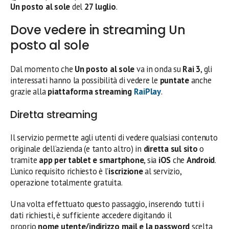
Un posto al sole
del
27
luglio
.
Dove vedere in streaming Un
posto al sole
Dal momento che
Un posto al sole
va in onda su
Rai 3
, gli
interessati hanno la possibilità di vedere le
puntate
anche
grazie alla
piattaforma streaming
RaiPlay
.
Diretta streaming
Il servizio permette agli utenti di vedere qualsiasi contenuto
originale dell’azienda (e tanto altro) in
diretta sul sito
o
tramite
app per tablet e smartphone
, sia
iOS
che
Android
.
L’unico requisito richiesto è l’
iscrizione
al servizio,
operazione totalmente gratuita.
Una volta effettuato questo passaggio, inserendo tutti i
dati richiesti, è sufficiente accedere digitando il
proprio
nome utente/indirizzo mail e la password
scelta