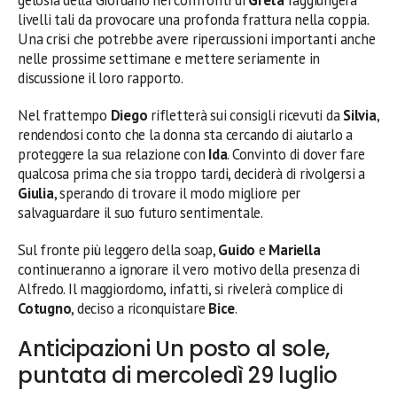
gelosia della Giordano nei confronti di
Greta
raggiungerà
livelli tali da provocare una profonda frattura nella coppia.
Una crisi che potrebbe avere ripercussioni importanti anche
nelle prossime settimane e mettere seriamente in
discussione il loro rapporto.
Nel frattempo
Diego
rifletterà sui consigli ricevuti da
Silvia
,
rendendosi conto che la donna sta cercando di aiutarlo a
proteggere la sua relazione con
Ida
. Convinto di dover fare
qualcosa prima che sia troppo tardi, deciderà di rivolgersi a
Giulia
, sperando di trovare il modo migliore per
salvaguardare il suo futuro sentimentale.
Sul fronte più leggero della soap,
Guido
e
Mariella
continueranno a ignorare il vero motivo della presenza di
Alfredo. Il maggiordomo, infatti, si rivelerà complice di
Cotugno
, deciso a riconquistare
Bice
.
Anticipazioni Un posto al sole,
puntata di mercoledì 29 luglio