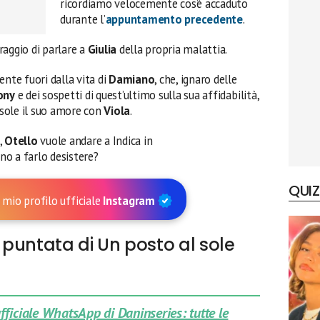
ricordiamo velocemente cos’è accaduto
durante l’
appuntamento precedente
.
raggio di parlare a
Giulia
della propria malattia.
ente fuori dalla vita di
Damiano
, che, ignaro delle
ony
e dei sospetti di quest’ultimo sulla sua affidabilità,
l sole il suo amore con
Viola
.
,
Otello
vuole andare a Indica in
no a farlo desistere?
QUIZ
 mio profilo ufficiale
Instagram
puntata di Un posto al sole
 ufficiale WhatsApp di Daninseries: tutte le