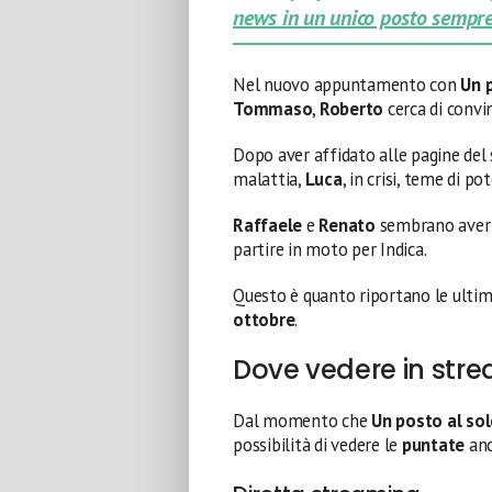
news in un unico posto sempre
Nel nuovo appuntamento con
Un 
Tommaso
,
Roberto
cerca di convi
Dopo aver affidato alle pagine del s
malattia,
Luca
, in crisi, teme di po
Raffaele
e
Renato
sembrano aver 
partire in moto per Indica.
Questo è quanto riportano le ulti
ottobre
.
Dove vedere in stre
Dal momento che
Un posto al so
possibilità di vedere le
puntate
anc