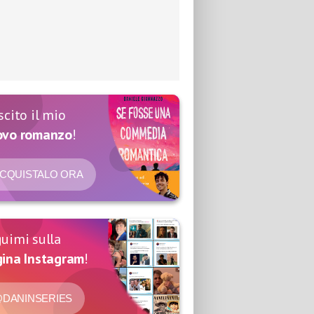
scito il mio
ovo romanzo
!
CQUISTALO ORA
uimi sulla
ina Instagram
!
DANINSERIES