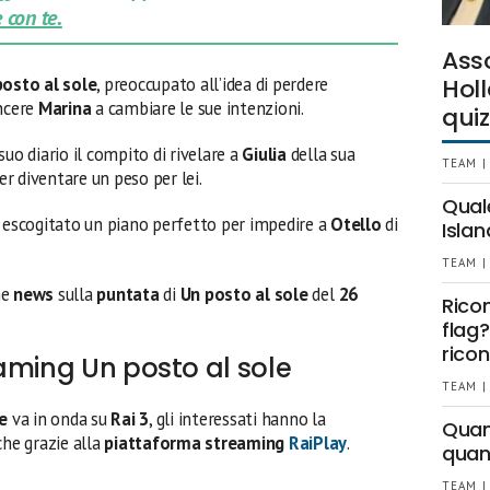
 con te.
Ass
posto al sole
, preoccupato all’idea di perdere
Holl
ncere
Marina
a cambiare le sue intenzioni.
quiz
uo diario il compito di rivelare a
Giulia
della sua
TEAM |
ter diventare un peso per lei.
Qual
escogitato un piano perfetto per impedire a
Otello
di
Islan
TEAM |
me
news
sulla
puntata
di
Un posto al sole
del
26
Rico
flag?
ricon
aming Un posto al sole
TEAM |
le
va in onda su
Rai 3
, gli interessati hanno la
Quant
he grazie alla
piattaforma streaming
RaiPlay
.
quan
TEAM |