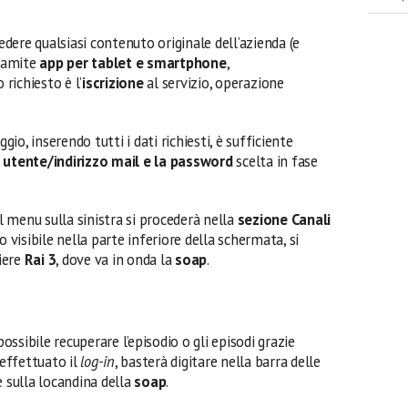
vedere qualsiasi contenuto originale dell’azienda (e
ramite
app per tablet e smartphone
,
o richiesto è l’
iscrizione
al servizio, operazione
o, inserendo tutti i dati richiesti, è sufficiente
utente/indirizzo mail e la password
scelta in fase
al menu sulla sinistra si procederà nella
sezione Canali
o visibile nella parte inferiore della schermata, si
liere
Rai 3
, dove va in onda la
soap
.
possibile recuperare l’episodio o gli episodi grazie
 effettuato il
log-in
, basterà digitare nella barra delle
e sulla locandina della
soap
.