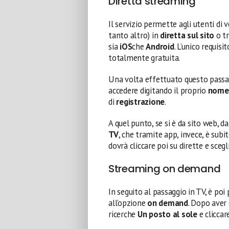
Diretta streaming
Il servizio permette agli utenti di 
tanto altro) in
diretta sul sito
o t
sia
iOS
che
Android
. L’unico requisit
totalmente gratuita.
Una volta effettuato questo passaggi
accedere digitando il proprio
nome 
di
registrazione
.
A quel punto, se si è da sito web, d
TV
, che tramite app, invece, è subit
dovrà cliccare poi su dirette e sceg
Streaming on demand
In seguito al passaggio in TV, è poi 
all’opzione
on demand
. Dopo aver
ricerche
Un posto al sole
e cliccar