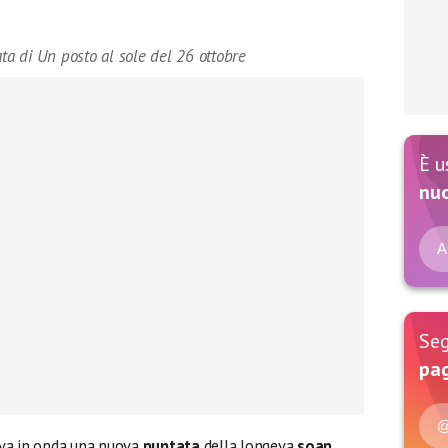
ata di Un posto al sole del 26 ottobre
È u
nu
A
Seg
pag
@
va in onda una nuova
puntata
della longeva
soap