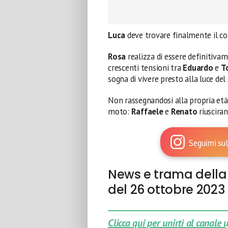
Luca
deve trovare finalmente il co
Rosa
realizza di essere definitivam
crescenti tensioni tra
Eduardo
e
T
sogna di vivere presto alla luce de
Non rassegnandosi alla propria età
moto:
Raffaele
e
Renato
riusciran
Seguimi sul
News e trama della 
del 26 ottobre 2023
Clicca qui per unirti al canale