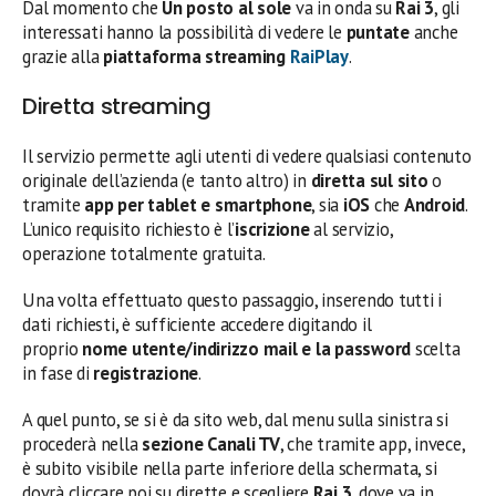
Dal momento che
Un posto al sole
va in onda su
Rai 3
, gli
interessati hanno la possibilità di vedere le
puntate
anche
grazie alla
piattaforma streaming
RaiPlay
.
Diretta streaming
Il servizio permette agli utenti di vedere qualsiasi contenuto
originale dell’azienda (e tanto altro) in
diretta sul sito
o
tramite
app per tablet e smartphone
, sia
iOS
che
Android
.
L’unico requisito richiesto è l’
iscrizione
al servizio,
operazione totalmente gratuita.
Una volta effettuato questo passaggio, inserendo tutti i
dati richiesti, è sufficiente accedere digitando il
proprio
nome utente/indirizzo mail e la password
scelta
in fase di
registrazione
.
A quel punto, se si è da sito web, dal menu sulla sinistra si
procederà nella
sezione Canali TV
, che tramite app, invece,
è subito visibile nella parte inferiore della schermata, si
dovrà cliccare poi su dirette e scegliere
Rai 3
, dove va in