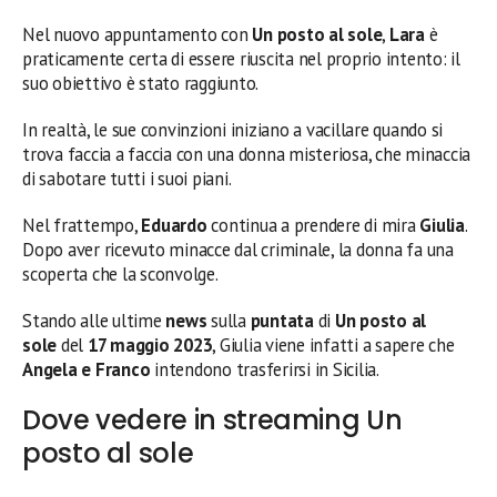
Nel nuovo appuntamento con
Un posto al sole
,
Lara
è
praticamente certa di essere riuscita nel proprio intento: il
suo obiettivo è stato raggiunto.
In realtà, le sue convinzioni iniziano a vacillare quando si
trova faccia a faccia con una donna misteriosa, che minaccia
di sabotare tutti i suoi piani.
Nel frattempo,
Eduardo
continua a prendere di mira
Giulia
.
Dopo aver ricevuto minacce dal criminale, la donna fa una
scoperta che la sconvolge.
Stando alle ultime
news
sulla
puntata
di
Un posto al
sole
del
17 maggio 2023
, Giulia viene infatti a sapere che
Angela e Franco
intendono trasferirsi in Sicilia.
Dove vedere in streaming Un
posto al sole