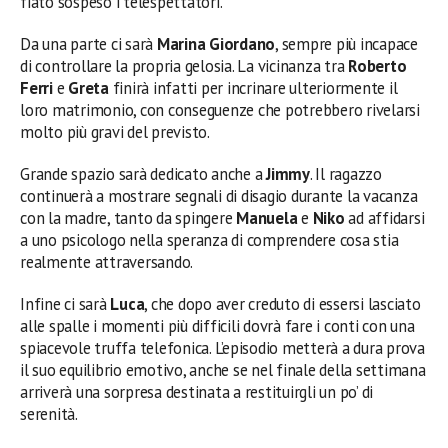
fiato sospeso i telespettatori.
Da una parte ci sarà
Marina Giordano
, sempre più incapace
di controllare la propria gelosia. La vicinanza tra
Roberto
Ferri
e
Greta
finirà infatti per incrinare ulteriormente il
loro matrimonio, con conseguenze che potrebbero rivelarsi
molto più gravi del previsto.
Grande spazio sarà dedicato anche a
Jimmy
. Il ragazzo
continuerà a mostrare segnali di disagio durante la vacanza
con la madre, tanto da spingere
Manuela
e
Niko
ad affidarsi
a uno psicologo nella speranza di comprendere cosa stia
realmente attraversando.
Infine ci sarà
Luca
, che dopo aver creduto di essersi lasciato
alle spalle i momenti più difficili dovrà fare i conti con una
spiacevole truffa telefonica. L’episodio metterà a dura prova
il suo equilibrio emotivo, anche se nel finale della settimana
arriverà una sorpresa destinata a restituirgli un po’ di
serenità.