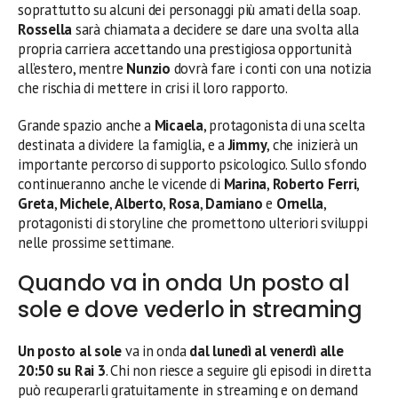
soprattutto su alcuni dei personaggi più amati della soap.
Rossella
sarà chiamata a decidere se dare una svolta alla
propria carriera accettando una prestigiosa opportunità
all’estero, mentre
Nunzio
dovrà fare i conti con una notizia
che rischia di mettere in crisi il loro rapporto.
Grande spazio anche a
Micaela
, protagonista di una scelta
destinata a dividere la famiglia, e a
Jimmy
, che inizierà un
importante percorso di supporto psicologico. Sullo sfondo
continueranno anche le vicende di
Marina
,
Roberto Ferri
,
Greta
,
Michele
,
Alberto
,
Rosa
,
Damiano
e
Ornella
,
protagonisti di storyline che promettono ulteriori sviluppi
nelle prossime settimane.
Quando va in onda Un posto al
sole e dove vederlo in streaming
Un posto al sole
va in onda
dal lunedì al venerdì alle
20:50 su Rai 3
. Chi non riesce a seguire gli episodi in diretta
può recuperarli gratuitamente in streaming e on demand