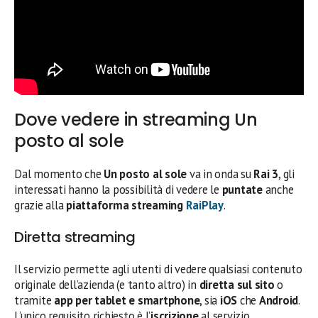
Dove vedere in streaming Un
posto al sole
Dal momento che
Un posto al sole
va in onda su
Rai 3
, gli
interessati hanno la possibilità di vedere le
puntate
anche
grazie alla
piattaforma streaming
RaiPlay
.
Diretta streaming
Il servizio permette agli utenti di vedere qualsiasi contenuto
originale dell’azienda (e tanto altro) in
diretta sul sito
o
tramite
app per tablet e smartphone
, sia
iOS
che
Android
.
L’unico requisito richiesto è l’
iscrizione
al servizio,