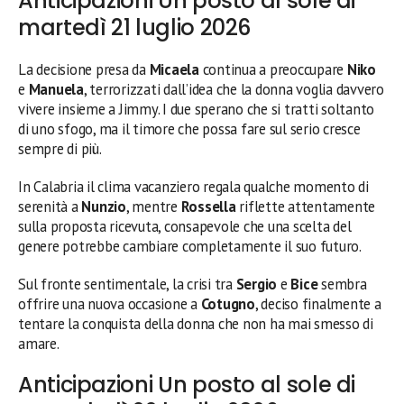
Anticipazioni Un posto al sole di
martedì 21 luglio 2026
La decisione presa da
Micaela
continua a preoccupare
Niko
e
Manuela
, terrorizzati dall’idea che la donna voglia davvero
vivere insieme a Jimmy. I due sperano che si tratti soltanto
di uno sfogo, ma il timore che possa fare sul serio cresce
sempre di più.
In Calabria il clima vacanziero regala qualche momento di
serenità a
Nunzio
, mentre
Rossella
riflette attentamente
sulla proposta ricevuta, consapevole che una scelta del
genere potrebbe cambiare completamente il suo futuro.
Sul fronte sentimentale, la crisi tra
Sergio
e
Bice
sembra
offrire una nuova occasione a
Cotugno
, deciso finalmente a
tentare la conquista della donna che non ha mai smesso di
amare.
Anticipazioni Un posto al sole di