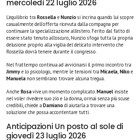
mercoledì 22 luglio 2026
L’equilibrio tra
Rossella
e
Nunzio
si incrina quando lui scopre
casualmente dell’offerta ricevuta dalla compagna per
continuare la specializzazione all’estero. Ferito dal fatto di
essere stato tenuto all’oscuro, Nunzio sfoga tutta la propria
delusione proprio alla vigilia del delicato intervento che
Rossella dovrà tenere durante il congresso.
Nel frattempo continua ad avvicinarsi il primo incontro tra
Jimmy
e lo psicologo, mentre le tensioni tra
Micaela
,
Niko
e
Manuela
non sembrano trovare alcuna tregua.
Anche
Rosa
vive un momento complicato.
Manuel
insiste
nel voler rivedere suo zio e la donna, ormai senza più scuse
credibili, chiede a
Damiano
di aiutarla a trovare una
soluzione che possa accontentare tutti.
Anticipazioni Un posto al sole di
giovedì 23 luglio 2026