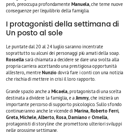
però, preoccupa profondamente
Manuela
, che teme nuove
conseguenze per l’equilibrio della famiglia.
I protagonisti della settimana di
Un posto al sole
Le puntate dal 20 al 24 luglio saranno incentrate
soprattutto su alcuni dei personaggi più amati della soap.
Rossella
sarà chiamata a decidere se dare una svolta alla
propria carriera accettando una prestigiosa opportunità
all’estero, mentre
Nunzio
dovrà fare i conti con una notizia
che rischia di mettere in crisi il loro rapporto.
Grande spazio anche a
Micaela
, protagonista di una scelta
destinata a dividere la famiglia, e a
Jimmy
, che inizierà un
importante percorso di supporto psicologico. Sullo sfondo
continueranno anche le vicende di
Marina
,
Roberto Ferri
,
Greta
,
Michele
,
Alberto
,
Rosa
,
Damiano
e
Ornella
,
protagonisti di storyline che promettono ulteriori sviluppi
nelle prossime settimane.