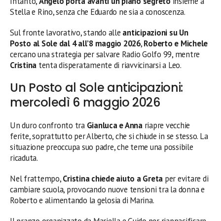
Intanto,
Angelo porta avanti un piano segreto
insieme a
Stella e Rino, senza che Eduardo ne sia a conoscenza.
Sul fronte lavorativo, stando alle
anticipazioni su Un
Posto al Sole dal 4 all’8 maggio 2026
,
Roberto e Michele
cercano una strategia per salvare Radio Golfo 99, mentre
Cristina
tenta disperatamente di riavvicinarsi a Leo.
Un Posto al Sole anticipazioni:
mercoledì 6 maggio 2026
Un duro confronto tra
Gianluca e Anna
riapre vecchie
ferite, soprattutto per Alberto, che si chiude in se stesso. La
situazione preoccupa suo padre, che teme una possibile
ricaduta.
Nel frattempo,
Cristina chiede aiuto a Greta
per evitare di
cambiare scuola, provocando nuove tensioni tra la donna e
Roberto e alimentando la gelosia di Marina.
Il pranzo organizzato da Mariella e Guido per riappacificare