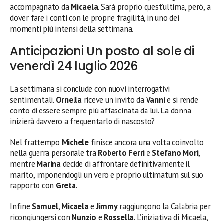
accompagnato da
Micaela
. Sarà proprio quest’ultima, però, a
dover fare i conti con le proprie fragilità, in uno dei
momenti più intensi della settimana.
Anticipazioni Un posto al sole di
venerdì 24 luglio 2026
La settimana si conclude con nuovi interrogativi
sentimentali.
Ornella
riceve un invito da
Vanni
e si rende
conto di essere sempre più affascinata da lui. La donna
inizierà davvero a frequentarlo di nascosto?
Nel frattempo
Michele
finisce ancora una volta coinvolto
nella guerra personale tra
Roberto Ferri
e
Stefano Mori
,
mentre
Marina
decide di affrontare definitivamente il
marito, imponendogli un vero e proprio ultimatum sul suo
rapporto con
Greta
.
Infine
Samuel
,
Micaela
e
Jimmy
raggiungono la Calabria per
ricongiungersi con
Nunzio
e
Rossella
. L’iniziativa di Micaela,