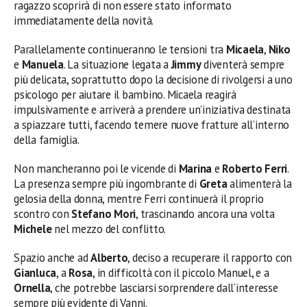
ragazzo scoprirà di non essere stato informato
immediatamente della novità.
Parallelamente continueranno le tensioni tra
Micaela
,
Niko
e
Manuela
. La situazione legata a
Jimmy
diventerà sempre
più delicata, soprattutto dopo la decisione di rivolgersi a uno
psicologo per aiutare il bambino. Micaela reagirà
impulsivamente e arriverà a prendere un’iniziativa destinata
a spiazzare tutti, facendo temere nuove fratture all’interno
della famiglia.
Non mancheranno poi le vicende di
Marina
e
Roberto Ferri
.
La presenza sempre più ingombrante di
Greta
alimenterà la
gelosia della donna, mentre Ferri continuerà il proprio
scontro con
Stefano Mori
, trascinando ancora una volta
Michele
nel mezzo del conflitto.
Spazio anche ad
Alberto
, deciso a recuperare il rapporto con
Gianluca
, a
Rosa
, in difficoltà con il piccolo Manuel, e a
Ornella
, che potrebbe lasciarsi sorprendere dall’interesse
sempre più evidente di Vanni.