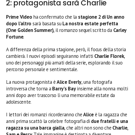
2: protagonista sarà Charlie
Prime Video
ha confermato che la
stagione 2 di Un anno
dopo l’altro
sarà basata su
La nostra estate perfetta
(One Golden Summer)
, il romanzo sequel scritto da
Carley
Fortune
.
A differenza della prima stagione, però, il focus della storia
cambierà. I nuovi episodi seguiranno infatti
Charlie Florek
,
uno dei personaggi più amati della serie, esplorando il suo
percorso personale e sentimentale.
La nuova protagonista è
Alice Everly
, una fotografa
introversa che torna a
Barry’s Bay
insieme alla nonna molti
anni dopo aver trascorso lì una memorabile estate da
adolescente.
I lettori dei romanzi ricorderanno che
Alice
è la ragazza che
anni prima scattò la celebre fotografia di
due fratelli e una
ragazza su una barca gialla
, che altri non sono che
Charlie,
Sam e Percy
. Tale immagine è destinata a diventare