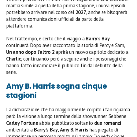
marcia simile a quella della prima stagione, i nuovi episodi
potrebbero arrivare nel corso del
2027
, anche se bisognerà
attendere comunicazioni ufficiali da parte della
piattaforma.
Nel frattempo, è certo che il viaggio a
Barry’s Bay
continuerà. Dopo aver raccontato la storia di Percy e Sam,
Un anno dopo l’altro 2
aprirà un nuovo capitolo dedicato a
Charlie
, continuando però a seguire anche i personaggi che
hanno fatto innamorare il pubblico fin dal debutto della
serie.
Amy B. Harris sogna cinque
stagioni
La dichiarazione che ha maggiormente colpito i fan riguarda
però la visione a lungo termine della showrunner. Sebbene
Carley Fortune
abbia pubblicato soltanto
due romanzi
ambientati a
Barry’s Bay
,
Amy B. Harris
ha spiegato di
immaginare un percorso molto più ampio: “
Io vedo cinque