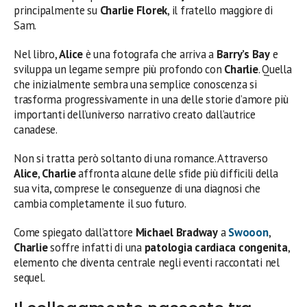
principalmente su
Charlie Florek
, il fratello maggiore di
Sam.
Nel libro,
Alice
è una fotografa che arriva a
Barry’s Bay
e
sviluppa un legame sempre più profondo con
Charlie
. Quella
che inizialmente sembra una semplice conoscenza si
trasforma progressivamente in una delle storie d’amore più
importanti dell’universo narrativo creato dall’autrice
canadese.
Non si tratta però soltanto di una romance. Attraverso
Alice
,
Charlie
affronta alcune delle sfide più difficili della
sua vita, comprese le conseguenze di una diagnosi che
cambia completamente il suo futuro.
Come spiegato dall’attore
Michael Bradway
a
Swooon
,
Charlie
soffre infatti di una
patologia cardiaca congenita
,
elemento che diventa centrale negli eventi raccontati nel
sequel.