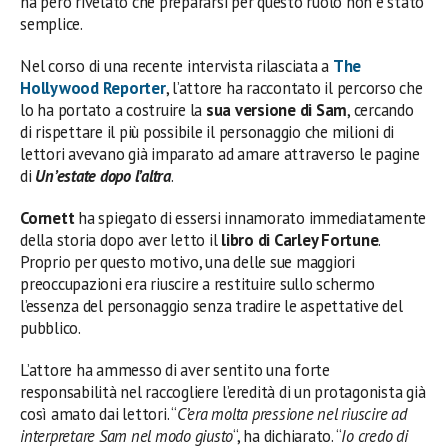
ha però rivelato che prepararsi per questo ruolo non è stato
semplice.
Nel corso di una recente intervista rilasciata a
The
Hollywood Reporter
, l’attore ha raccontato il percorso che
lo ha portato a costruire la
sua versione di Sam
, cercando
di rispettare il più possibile il personaggio che milioni di
lettori avevano già imparato ad amare attraverso le pagine
di
Un’estate dopo l’altra
.
Cornett
ha spiegato di essersi innamorato immediatamente
della storia dopo aver letto il
libro di Carley Fortune
.
Proprio per questo motivo, una delle sue maggiori
preoccupazioni era riuscire a restituire sullo schermo
l’essenza del personaggio senza tradire le aspettative del
pubblico.
L’attore ha ammesso di aver sentito una forte
responsabilità nel raccogliere l’eredità di un protagonista già
così amato dai lettori. “
C’era molta pressione nel riuscire ad
interpretare Sam nel modo giusto
“, ha dichiarato. “
Io credo di