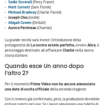
Sadie Soverall
(Percy Fraser)
Matt Cornett
(Sam Florek)
Michael Bradway
(Charlie Florek)
Joseph Chiu
(Jordie)
Abigail Cowen
(Delilah)
Aurora Perrineau
(Chantal)
La grande novità sarà invece l’introduzione della
protagonista de
La nostra estate perfetta
, ovvero
Alice
, il
personaggio destinato ad affiancare
Charlie
nella nuova
storia d’amore.
Quando esce Un anno dopo
l’altro 2?
Per il momento
Prime Video non ha ancora annunciato
una data di uscita ufficiale
della seconda stagione.
Con il rinnovo già confermato, però, la produzione dovrebbe
entrare presto nel vivo. Se i lavori seguiranno una tabella di