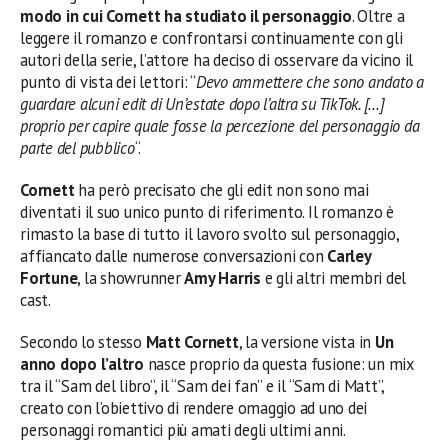
modo in cui Cornett ha studiato il personaggio
. Oltre a
leggere il romanzo e confrontarsi continuamente con gli
autori della serie, l’attore ha deciso di osservare da vicino il
punto di vista dei lettori: “
Devo ammettere che sono andato a
guardare alcuni edit di Un’estate dopo l’altra su TikTok. […]
proprio per capire quale fosse la percezione del personaggio da
parte del pubblico
“.
Cornett
ha però precisato che gli edit non sono mai
diventati il suo unico punto di riferimento. Il romanzo è
rimasto la base di tutto il lavoro svolto sul personaggio,
affiancato dalle numerose conversazioni con
Carley
Fortune
, la showrunner
Amy Harris
e gli altri membri del
cast.
Secondo lo stesso
Matt
Cornett
, la versione vista in
Un
anno dopo l’altro
nasce proprio da questa fusione: un mix
tra il “Sam del libro”, il “Sam dei fan” e il “Sam di Matt”,
creato con l’obiettivo di rendere omaggio ad uno dei
personaggi romantici più amati degli ultimi anni.