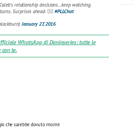
Caleb's relationship decisions…keep watching.
turns. Surprises ahead. ✌🏼️
#PLLChat
jblackburn)
January 27, 2016
 ufficiale WhatsApp di Daninseries: tutte le
 con te.
gio che sarebbe dovuto morire