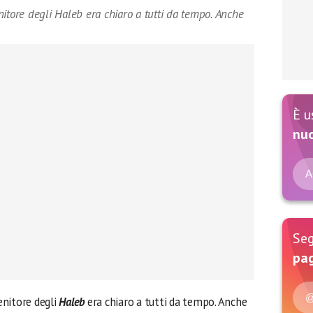
itore degli Haleb era chiaro a tutti da tempo. Anche
È u
nu
A
Seg
pag
@
enitore degli
Haleb
era chiaro a tutti da tempo. Anche