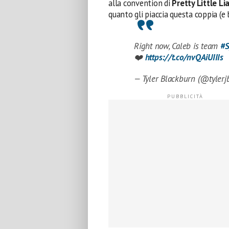
alla convention di
Pretty Little Li
quanto gli piaccia questa coppia (e
Right now, Caleb is team
#S
❤️
https://t.co/nvQAiUIIIs
— Tyler Blackburn (@tyler