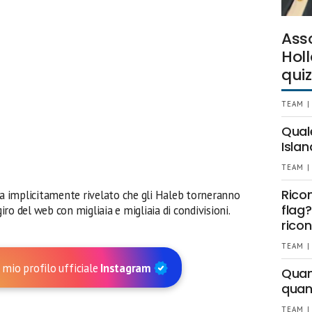
Ass
Holl
quiz
TEAM |
Qual
Islan
TEAM |
Rico
 ha implicitamente rivelato che gli Haleb torneranno
flag?
giro del web con migliaia e migliaia di condivisioni.
ricon
TEAM |
 mio profilo ufficiale
Instagram
Quant
quan
TEAM |