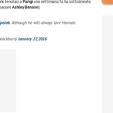
ars
tenutasi a
Parigi
una settimana fa ha sottolineato
 baciare
Ashley Benson
).
paleb
. Although he will always love Hannah.
jblackburn)
January 27, 2016