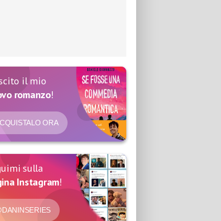
scito il mio
ovo romanzo
!
CQUISTALO ORA
uimi sulla
ina Instagram
!
DANINSERIES