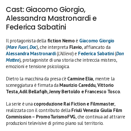
Cast: Giacomo Giorgio,
Alessandra Mastronardi e
Federica Sabatini
Il protagonista della
fiction Nemo
è
Giacomo Giorgio
(
Mare Fuori
,
Doc
), che interpreta
Flavio
, affiancato da
Alessandra Mastronardi
(
L’Allieva
) e
Federica Sabatini
(
Don
Matteo
), protagoniste di una storia che intreccia mistero,
emozioni e tensione psicologica.
Dietro la macchina da presa c’è
Carmine Elia
, mentre la
sceneggiatura è firmata da
Maurizio Careddu, Vittorio
Testa, Adil Bellafqih, Jenny Bertoldo e Francesco Tosco
.
La serie è una
coproduzione Rai Fiction e Filmmaster
,
realizzata con il contributo della
Friuli Venezia Giulia Film
Commission – PromoTurismoFVG
, che continua ad attrarre
produzioni televisive di primo piano sul territorio.