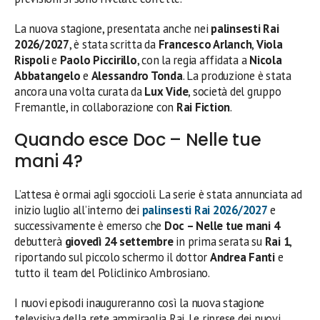
La nuova stagione, presentata anche nei
palinsesti Rai
2026/2027
, è stata scritta da
Francesco Arlanch
,
Viola
Rispoli
e
Paolo Piccirillo
, con la regia affidata a
Nicola
Abbatangelo
e
Alessandro Tonda
. La produzione è stata
ancora una volta curata da
Lux Vide
, società del gruppo
Fremantle, in collaborazione con
Rai Fiction
.
Quando esce Doc – Nelle tue
mani 4?
L’attesa è ormai agli sgoccioli. La serie è stata annunciata ad
inizio luglio all’interno dei
palinsesti Rai 2026/2027
e
successivamente è emerso che
Doc – Nelle tue mani 4
debutterà
giovedì 24 settembre
in prima serata su
Rai 1
,
riportando sul piccolo schermo il dottor
Andrea Fanti
e
tutto il team del Policlinico Ambrosiano.
I nuovi episodi inaugureranno così la nuova stagione
televisiva della rete ammiraglia Rai. Le riprese dei nuovi