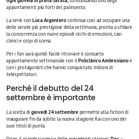
ogni giovedì in prima serata
, consolidando uno degli
appuntamenti più forti del palinsesto.
La serie con
Luca Argentero
continua così ad occupare una
delle serate più prestigiose della settimana, pronta a sfidare
la concorrenza con nuovi episodi ricchi di emozioni, casi
clinici e colpi di scena.
Per i fan sarà quindi facile ritrovare il consueto
appuntamento settimanale con il
Policlinico Ambrosiano
e
con i protagonisti che hanno conquistato milioni di
telespettatori.
Perché il debutto del 24
settembre è importante
La scelta di
giovedì 24 settembre
permette alla fiction di
inaugurare fin da subito la nuova stagione Rai con uno dei
suoi titoli di punta.
Dopo il grande successo delle precedenti stagioni,
Doc –