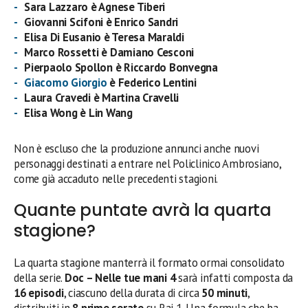
Sara Lazzaro è Agnese Tiberi
Giovanni Scifoni è Enrico Sandri
Elisa Di Eusanio è Teresa Maraldi
Marco Rossetti è Damiano Cesconi
Pierpaolo Spollon
è
Riccardo Bonvegna
Giacomo Giorgio
è Federico Lentini
Laura Cravedi è Martina Cravelli
Elisa Wong è Lin Wang
Non è escluso che la produzione annunci anche nuovi
personaggi destinati a entrare nel Policlinico Ambrosiano,
come già accaduto nelle precedenti stagioni.
Quante puntate avrà la quarta
stagione?
La quarta stagione manterrà il formato ormai consolidato
della serie.
Doc – Nelle tue mani 4
sarà infatti composta da
16 episodi
, ciascuno della durata di circa
50 minuti
,
distribuiti in
8 prime serate
su Rai 1. Una formula che ha