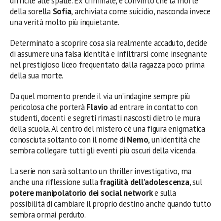
difficile alle spalle. Ex criminale, è convinto che la morte
della sorella
Sofia
, archiviata come suicidio, nasconda invece
una verità molto più inquietante.
Determinato a scoprire cosa sia realmente accaduto, decide
di assumere una falsa identità e infiltrarsi come insegnante
nel prestigioso liceo frequentato dalla ragazza poco prima
della sua morte.
Da quel momento prende il via un’indagine sempre più
pericolosa che porterà
Flavio
ad entrare in contatto con
studenti, docenti e segreti rimasti nascosti dietro le mura
della scuola. Al centro del mistero c’è una figura enigmatica
conosciuta soltanto con il nome di
Nemo
, un’identità che
sembra collegare tutti gli eventi più oscuri della vicenda.
La serie non sarà soltanto un thriller investigativo, ma
anche una riflessione sulla
fragilità dell’adolescenza
, sul
potere manipolatorio dei social network
e sulla
possibilità di cambiare il proprio destino anche quando tutto
sembra ormai perduto.