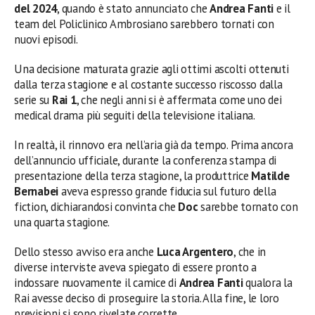
del 2024
, quando è stato annunciato che
Andrea Fanti
e il
team del Policlinico Ambrosiano sarebbero tornati con
nuovi episodi.
Una decisione maturata grazie agli ottimi ascolti ottenuti
dalla terza stagione e al costante successo riscosso dalla
serie su
Rai 1
, che negli anni si è affermata come uno dei
medical drama più seguiti della televisione italiana.
In realtà, il rinnovo era nell’aria già da tempo. Prima ancora
dell’annuncio ufficiale, durante la conferenza stampa di
presentazione della terza stagione, la produttrice
Matilde
Bernabei
aveva espresso grande fiducia sul futuro della
fiction, dichiarandosi convinta che
Doc
sarebbe tornato con
una quarta stagione.
Dello stesso avviso era anche
Luca Argentero
, che in
diverse interviste aveva spiegato di essere pronto a
indossare nuovamente il camice di
Andrea Fanti
qualora la
Rai avesse deciso di proseguire la storia. Alla fine, le loro
previsioni si sono rivelate corrette.