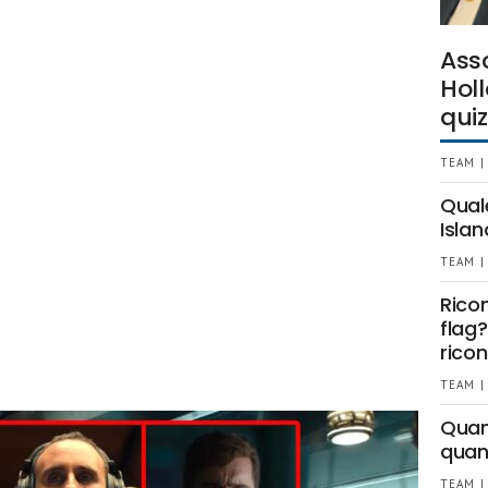
Ass
Holl
quiz
TEAM |
Qual
Islan
TEAM |
Rico
flag?
ricon
TEAM |
Quant
quan
TEAM |