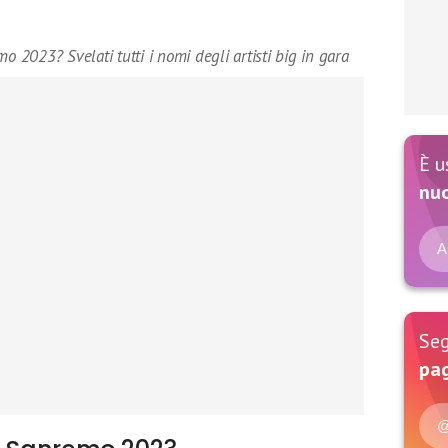
o 2023? Svelati tutti i nomi degli artisti big in gara
È u
nu
A
Seg
pag
@