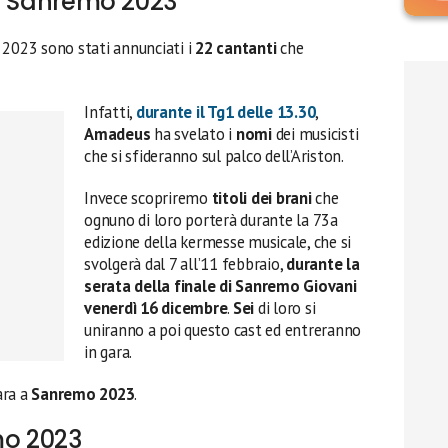
 di Sanremo 2023
 2023 sono stati annunciati i
22 cantanti
che
Infatti,
durante il Tg1 delle 13.30
,
Amadeus
ha svelato i
nomi
dei musicisti
che si sfideranno sul palco dell’Ariston.
Invece scopriremo
titoli dei brani
che
ognuno di loro porterà durante la 73a
edizione della kermesse musicale, che si
svolgerà dal 7 all’11 febbraio,
durante la
serata della finale di Sanremo Giovani
venerdì 16 dicembre
.
Sei
di loro si
uniranno a poi questo cast ed entreranno
in gara.
ara a
Sanremo 2023
.
mo 2023