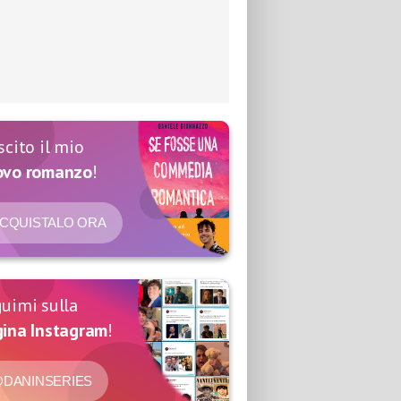
scito il mio
ovo romanzo
!
CQUISTALO ORA
uimi sulla
ina Instagram
!
DANINSERIES