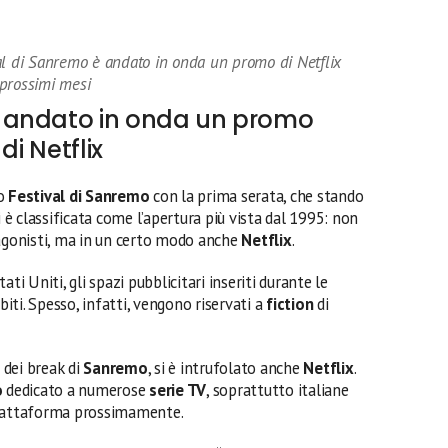
al di Sanremo è andato in onda un promo di Netflix
i prossimi mesi
 andato in onda un promo
di Netflix
mo
Festival di Sanremo
con la prima serata, che stando
i è classificata come l’apertura più vista dal 1995: non
tagonisti, ma in un certo modo anche
Netflix
.
ti Uniti, gli spazi pubblicitari inseriti durante le
ti. Spesso, infatti, vengono riservati a
fiction
di
o dei break di
Sanremo
, si è intrufolato anche
Netflix
.
o
dedicato a numerose
serie TV
, soprattutto italiane
piattaforma prossimamente.