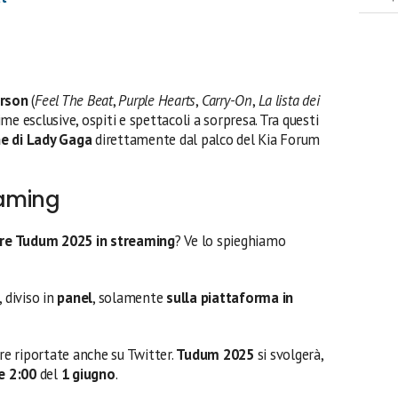
arson
(
Feel The Beat
,
Purple Hearts
,
Carry-On
,
La lista dei
rime esclusive, ospiti e spettacoli a sorpresa. Tra questi
ne di Lady Gaga
direttamente dal palco del Kia Forum
eaming
re Tudum 2025 in streaming
? Ve lo spieghiamo
, diviso in
panel
, solamente
sulla piattaforma in
ere riportate anche su Twitter.
Tudum 2025
si svolgerà,
e 2:00
del
1 giugno
.