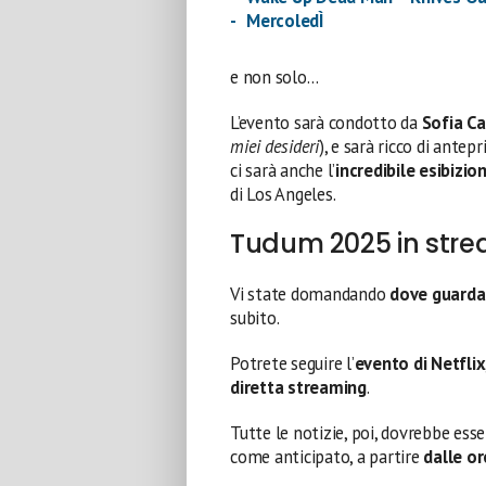
MercoledÌ
e non solo…
L’evento sarà condotto da
Sofia C
miei desideri
), e sarà ricco di antep
ci sarà anche l’
incredibile esibizio
di Los Angeles.
Tudum 2025 in str
Vi state domandando
dove guarda
subito.
Potrete seguire l’
evento di Netflix
diretta streaming
.
Tutte le notizie, poi, dovrebbe ess
come anticipato, a partire
dalle or