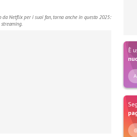
 da Netflix per i suoi fan, torna anche in questo 2025:
 streaming.
È u
nu
A
Seg
pag
@