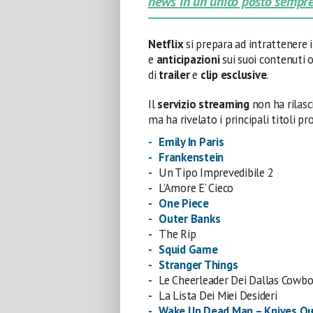
news in un unico posto sempre
Netflix
si prepara ad intrattenere 
e
anticipazioni
sui suoi contenuti o
di
trailer
e
clip esclusive
.
Il
servizio streaming
non ha rilasc
ma ha rivelato i principali titoli pr
Emily In Paris
Frankenstein
Un Tipo Imprevedibile 2
L’Amore E’ Cieco
One Piece
Outer Banks
The Rip
Squid Game
Stranger Things
Le Cheerleader Dei Dallas Cowb
La Lista Dei Miei Desideri
Wake Up Dead Man – Knives Ou