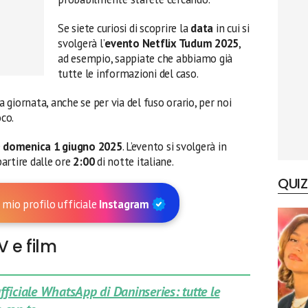
Se siete curiosi di scoprire la
data
in cui si
svolgerà l’
evento Netflix Tudum 2025
,
ad esempio, sappiate che abbiamo già
tutte le informazioni del caso.
a giornata, anche se per via del fuso orario, per noi
co.
è
domenica 1 giugno 2025
. L’evento si svolgerà in
 partire dalle ore
2:00
di notte italiane.
QUIZ
 mio profilo ufficiale
Instagram
 e film
 ufficiale WhatsApp di Daninseries: tutte le