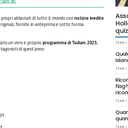
 con te.
Ass
i propri abbonati di tutto il mondo con
notizie
inedite
Holl
riginali, fornite in anteprima e sotto forma
quiz
iato un vero e proprio
programma di Tudum 2025
,
TEAM |
otagonisti di quest’anno:
Qual
Islan
TEAM |
Rico
flag?
ricon
TEAM |
Quant
oys
quan
t
TEAM |