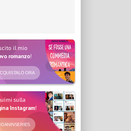
scito il mio
ovo romanzo
!
CQUISTALO ORA
uimi sulla
ina Instagram
!
DANINSERIES