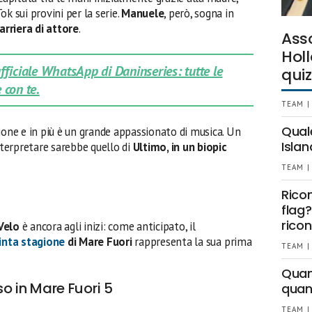
k sui provini per la serie.
Manuele
, però, sogna in
arriera di attore
.
Ass
Holl
 ufficiale WhatsApp di Daninseries: tutte le
quiz
 con te.
TEAM |
Qual
ione e in più è un grande appassionato di musica. Un
Islan
interpretare sarebbe quello di
Ultimo, in un biopic
TEAM |
Rico
flag?
ricon
 Velo
è ancora agli inizi: come anticipato, il
inta stagione
di Mare Fuori
rappresenta la sua prima
TEAM |
Quant
 in Mare Fuori 5
quan
TEAM |