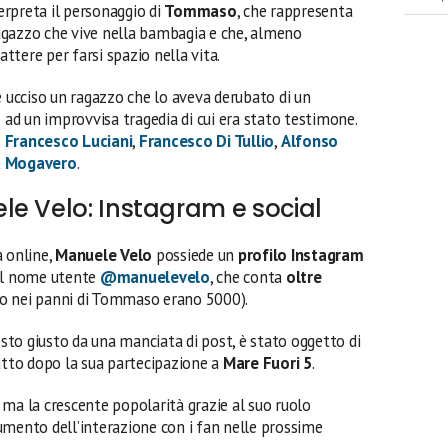
erpreta il personaggio di
Tommaso
, che rappresenta
 ragazzo che vive nella bambagia e che, almeno
tere per farsi spazio nella vita.
e ucciso un ragazzo che lo aveva derubato di un
o ad un improvvisa tragedia di cui era stato testimone.
o
Francesco Luciani
,
Francesco Di Tullio
,
Alfonso
a Mogavero
.
e Velo: Instagram e social
a online,
Manuele Velo
possiede un
profilo Instagram
 il nome utente
@manuelevelo
, che conta
oltre
o nei panni di Tommaso erano 5000).
to giusto da una manciata di post, è stato oggetto di
tutto dopo la sua partecipazione a
Mare Fuori 5
.
a, ma la crescente popolarità grazie al suo ruolo
umento dell’interazione con i fan nelle prossime