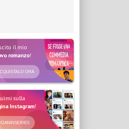
scito il mio
ovo romanzo
!
CQUISTALO ORA
uimi sulla
ina Instagram
!
DANINSERIES