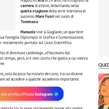
Napoli. All’
età
di 19 anni, ha intrapreso la
carriera
di attore, debuttando nella
quinta stagione
della serie televisiva di
successo
Mare Fuori
nel ruolo di
Tommaso
.
Manuele
vive a Giugliano, un quartiere
 sua famiglia. Diplomato in Grafica e Comunicazione,
r inizialmente puntato sul Liceo Scientifico.
uello di diventare cardiologo, affascinato dal
 tempo, però, si è reso conto che quello a cui voleva
ne.
QUIZ
, solo da poco ha iniziato dei corsi, tra cui dizione.
vare ad accedere a qualche accademia importante.
 mio profilo ufficiale
Instagram
 capitata tra le mani inizialmente grazie alla madre,