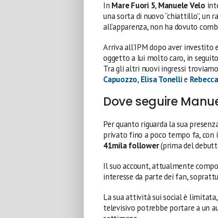
In
Mare Fuori 5
,
Manuele Velo
int
una sorta di nuovo “chiattillo”, un
all’apparenza, non ha dovuto combat
Arriva all’IPM dopo aver investito 
oggetto a lui molto caro, in seguit
Tra gli altri nuovi ingressi troviam
Capuozzo
,
Elisa Tonelli
e
Rebecc
Dove seguire Manuel
Per quanto riguarda la sua presenz
privato fino a poco tempo fa, con
41mila follower
(prima del debutt
Il suo account, attualmente compos
interesse da parte dei fan, soprat
La sua attività sui social è limitat
televisivo potrebbe portare a un a