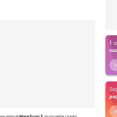
È u
nu
A
Seg
pag
@
ew entry
di
Mare Fuori 5
, in cui veste i panni