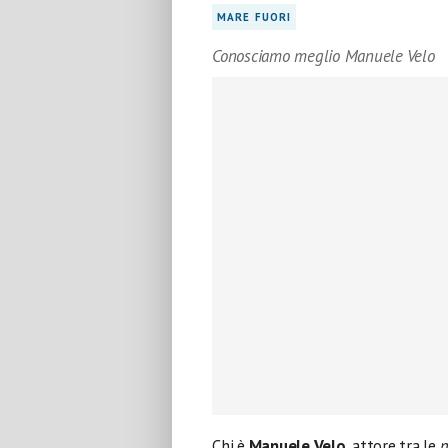
MARE FUORI
Conosciamo meglio Manuele Velo
Chi è
Manuele Velo
, attore tra le
n