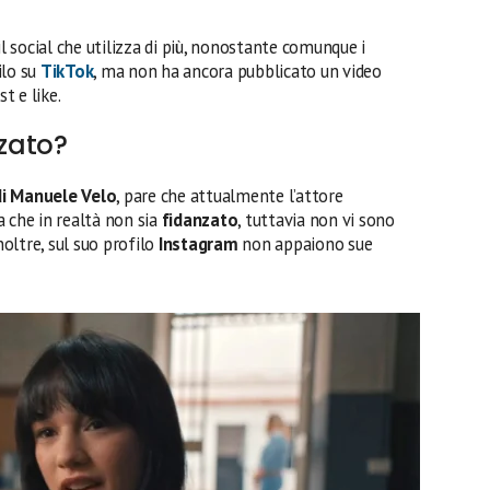
l social che utilizza di più, nonostante comunque i
ilo su
TikTok
, ma non ha ancora pubblicato un video
t e like.
nzato?
di
Manuele Velo
, pare che attualmente l’attore
 che in realtà non sia
fidanzato
, tuttavia non vi sono
noltre, sul suo profilo
Instagram
non appaiono sue